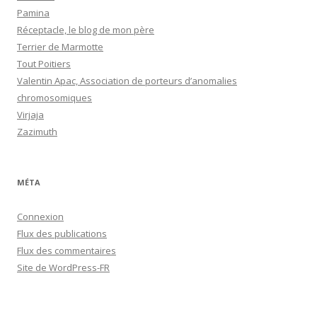
Pamina
Réceptacle, le blog de mon père
Terrier de Marmotte
Tout Poitiers
Valentin Apac, Association de porteurs d’anomalies
chromosomiques
Virjaja
Zazimuth
MÉTA
Connexion
Flux des publications
Flux des commentaires
Site de WordPress-FR