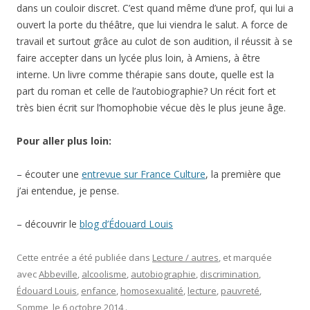
dans un couloir discret. C’est quand même d’une prof, qui lui a
ouvert la porte du théâtre, que lui viendra le salut. A force de
travail et surtout grâce au culot de son audition, il réussit à se
faire accepter dans un lycée plus loin, à Amiens, à être
interne. Un livre comme thérapie sans doute, quelle est la
part du roman et celle de l’autobiographie? Un récit fort et
très bien écrit sur l’homophobie vécue dès le plus jeune âge.
Pour aller plus loin:
– écouter une
entrevue sur France Culture
, la première que
j’ai entendue, je pense.
– découvrir le
blog d’Édouard Louis
Cette entrée a été publiée dans
Lecture / autres
, et marquée
avec
Abbeville
,
alcoolisme
,
autobiographie
,
discrimination
,
Édouard Louis
,
enfance
,
homosexualité
,
lecture
,
pauvreté
,
Somme
, le
6 octobre 2014
.