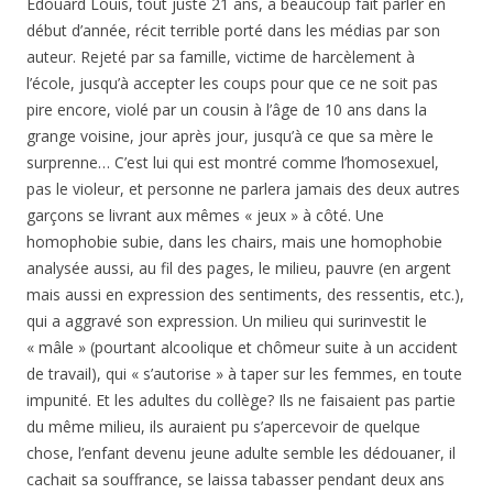
Édouard Louis, tout juste 21 ans, a beaucoup fait parler en
début d’année, récit terrible porté dans les médias par son
auteur. Rejeté par sa famille, victime de harcèlement à
l’école, jusqu’à accepter les coups pour que ce ne soit pas
pire encore, violé par un cousin à l’âge de 10 ans dans la
grange voisine, jour après jour, jusqu’à ce que sa mère le
surprenne… C’est lui qui est montré comme l’homosexuel,
pas le violeur, et personne ne parlera jamais des deux autres
garçons se livrant aux mêmes « jeux » à côté. Une
homophobie subie, dans les chairs, mais une homophobie
analysée aussi, au fil des pages, le milieu, pauvre (en argent
mais aussi en expression des sentiments, des ressentis, etc.),
qui a aggravé son expression. Un milieu qui surinvestit le
« mâle » (pourtant alcoolique et chômeur suite à un accident
de travail), qui « s’autorise » à taper sur les femmes, en toute
impunité. Et les adultes du collège? Ils ne faisaient pas partie
du même milieu, ils auraient pu s’apercevoir de quelque
chose, l’enfant devenu jeune adulte semble les dédouaner, il
cachait sa souffrance, se laissa tabasser pendant deux ans