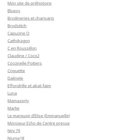
Mon site de préhistoire
Bluesy
Brodineries et charivaris
Brodstitch
Capucine O
Cathdragon
C en Roussillon
Claudine / Coco2
Coccinelle Poitiers
Criquette
Dalinele
Effondrille et abat-faim
Luna
Mamazerty
Marlie
Le marquoir d’Elise (Emmanuelle)
Monsieur Echo de Centre presse
Nini 79
Niunia18