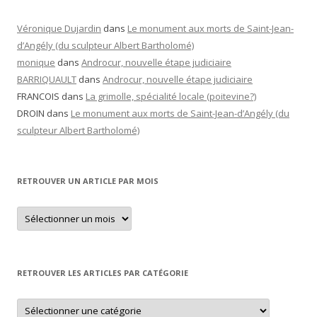
Véronique Dujardin
dans
Le monument aux morts de Saint-Jean-
d’Angély (du sculpteur Albert Bartholomé)
monique
dans
Androcur, nouvelle étape judiciaire
BARRIQUAULT
dans
Androcur, nouvelle étape judiciaire
FRANCOIS
dans
La grimolle, spécialité locale (poitevine?)
DROIN
dans
Le monument aux morts de Saint-Jean-d’Angély (du
sculpteur Albert Bartholomé)
RETROUVER UN ARTICLE PAR MOIS
Retrouver
un
article
par
mois
RETROUVER LES ARTICLES PAR CATÉGORIE
Retrouver
les