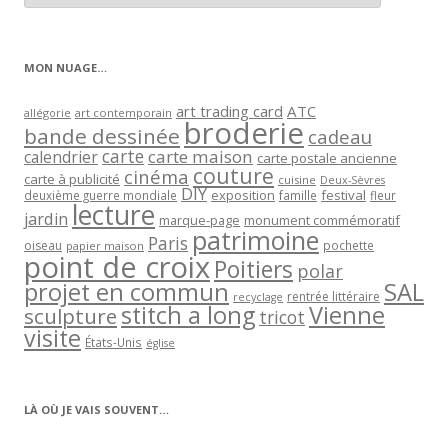
articles
par
catégorie
MON NUAGE…
art trading card
ATC
allégorie
art contemporain
broderie
bande dessinée
cadeau
carte
carte maison
calendrier
carte postale ancienne
couture
cinéma
carte à publicité
cuisine
Deux-Sèvres
DIY
exposition
festival
famille
deuxième guerre mondiale
fleur
lecture
jardin
marque-page
monument commémoratif
patrimoine
Paris
oiseau
papier maison
pochette
point de croix
Poitiers
polar
projet en commun
SAL
rentrée littéraire
recyclage
stitch a long
Vienne
sculpture
tricot
visite
États-Unis
église
LÀ OÙ JE VAIS SOUVENT…