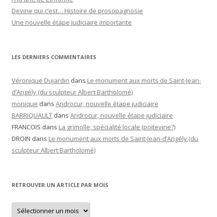
Devine qui c’est… Histoire de prosopagnosie
Une nouvelle étape judiciaire importante
LES DERNIERS COMMENTAIRES
Véronique Dujardin
dans
Le monument aux morts de Saint-Jean-
d’Angély (du sculpteur Albert Bartholomé)
monique
dans
Androcur, nouvelle étape judiciaire
BARRIQUAULT
dans
Androcur, nouvelle étape judiciaire
FRANCOIS
dans
La grimolle, spécialité locale (poitevine?)
DROIN
dans
Le monument aux morts de Saint-Jean-d’Angély (du
sculpteur Albert Bartholomé)
RETROUVER UN ARTICLE PAR MOIS
Retrouver
un