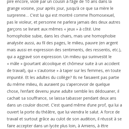
pire encore, violé par un cousin à l’âge de 10 ans dans la
grange voisine, jour après jour, jusqu’à ce que sa mère le
surprenne… C’est lui qui est montré comme l’homosexuel,
pas le violeur, et personne ne parlera jamais des deux autres
garçons se livrant aux mêmes « jeux » à côté. Une
homophobie subie, dans les chairs, mais une homophobie
analysée aussi, au fil des pages, le milieu, pauvre (en argent
mais aussi en expression des sentiments, des ressentis, etc.),
qui a aggravé son expression. Un milieu qui surinvestit le
« mâle » (pourtant alcoolique et chômeur suite à un accident
de travail), qui « s’autorise » à taper sur les femmes, en toute
impunité. Et les adultes du collège? Ils ne faisaient pas partie
du même milieu, ils auraient pu s’apercevoir de quelque
chose, l’enfant devenu jeune adulte semble les dédouaner, il
cachait sa souffrance, se laissa tabasser pendant deux ans
dans un couloir discret. C’est quand même d’une prof, qui lui a
ouvert la porte du théâtre, que lui viendra le salut. A force de
travail et surtout grâce au culot de son audition, il réussit à se
faire accepter dans un lycée plus loin, à Amiens, à être