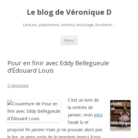
Le blog de Véronique D
Lecture, patrimoine, cinéma, bricolage, broderie…
Aller
Menu
au
contenu
Pour en finir avec Eddy Bellegueule
d’Édouard Louis
2 réponses
C’est un livre de
la rentrée de
janvier, mon
père
l’avait lu et
proposé fin janvier mais je ne pouvais alors pas
le lire, je viens juste de le terminer (merci à ma