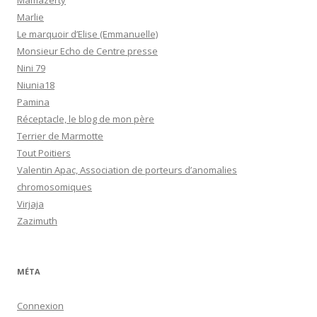
Mamazerty
Marlie
Le marquoir d’Elise (Emmanuelle)
Monsieur Echo de Centre presse
Nini 79
Niunia18
Pamina
Réceptacle, le blog de mon père
Terrier de Marmotte
Tout Poitiers
Valentin Apac, Association de porteurs d’anomalies
chromosomiques
Virjaja
Zazimuth
MÉTA
Connexion