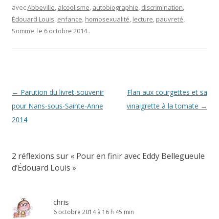
avec
Abbeville
,
alcoolisme
,
autobiographie
,
discrimination
,
Édouard Louis
,
enfance
,
homosexualité
,
lecture
,
pauvreté
,
Somme
, le
6 octobre 2014
.
Navigation
←
Parution du livret-souvenir
Flan aux courgettes et sa
des
pour Nans-sous-Sainte-Anne
vinaigrette à la tomate
→
articles
2014
2 réflexions sur «
Pour en finir avec Eddy Bellegueule
d’Édouard Louis
»
chris
6 octobre 2014 à 16 h 45 min