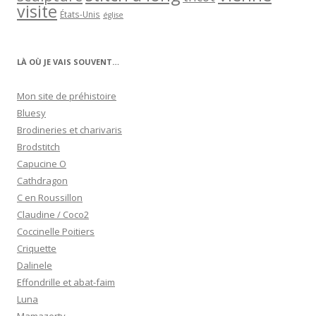
visite
États-Unis
église
LÀ OÙ JE VAIS SOUVENT…
Mon site de préhistoire
Bluesy
Brodineries et charivaris
Brodstitch
Capucine O
Cathdragon
C en Roussillon
Claudine / Coco2
Coccinelle Poitiers
Criquette
Dalinele
Effondrille et abat-faim
Luna