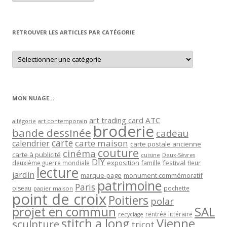
article
par
mois
RETROUVER LES ARTICLES PAR CATÉGORIE
Retrouver
les
articles
par
catégorie
MON NUAGE…
art trading card
ATC
allégorie
art contemporain
broderie
bande dessinée
cadeau
carte
carte maison
calendrier
carte postale ancienne
couture
cinéma
carte à publicité
cuisine
Deux-Sèvres
DIY
exposition
festival
famille
deuxième guerre mondiale
fleur
lecture
jardin
marque-page
monument commémoratif
patrimoine
Paris
oiseau
papier maison
pochette
point de croix
Poitiers
polar
projet en commun
SAL
rentrée littéraire
recyclage
stitch a long
Vienne
sculpture
tricot