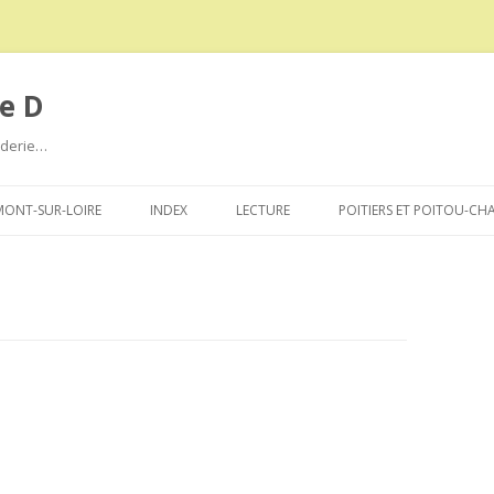
e D
roderie…
Aller
au
ONT-SUR-LOIRE
INDEX
LECTURE
POITIERS ET POITOU-CH
contenu