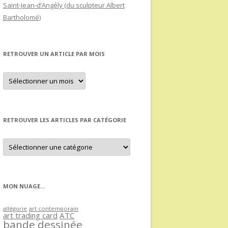
Saint-Jean-d’Angély (du sculpteur Albert
Bartholomé)
RETROUVER UN ARTICLE PAR MOIS
Retrouver
un
article
par
mois
RETROUVER LES ARTICLES PAR CATÉGORIE
Retrouver
les
articles
par
catégorie
MON NUAGE…
allégorie
art contemporain
art trading card
ATC
bande dessinée