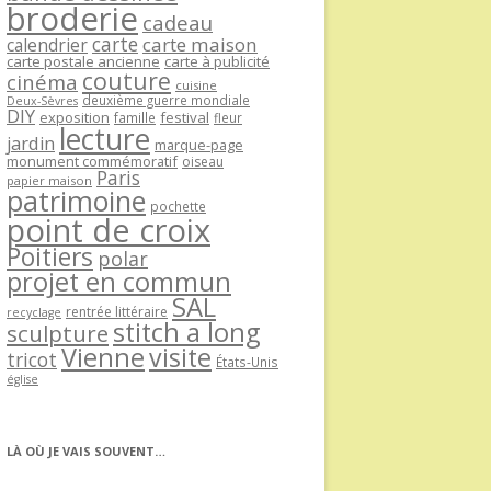
broderie
cadeau
carte
carte maison
calendrier
carte postale ancienne
carte à publicité
couture
cinéma
cuisine
deuxième guerre mondiale
Deux-Sèvres
DIY
exposition
festival
famille
fleur
lecture
jardin
marque-page
monument commémoratif
oiseau
Paris
papier maison
patrimoine
pochette
point de croix
Poitiers
polar
projet en commun
SAL
rentrée littéraire
recyclage
stitch a long
sculpture
Vienne
visite
tricot
États-Unis
église
LÀ OÙ JE VAIS SOUVENT…