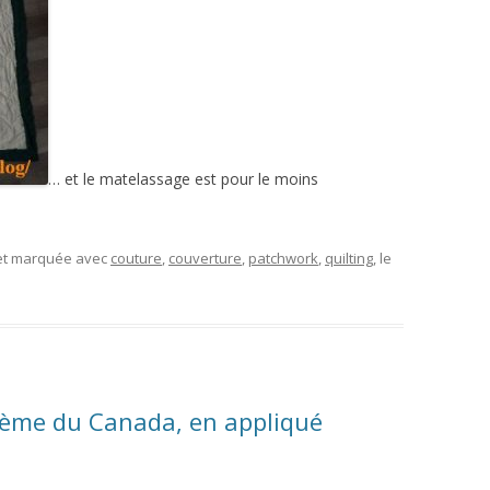
… et le matelassage est pour le moins
 et marquée avec
couture
,
couverture
,
patchwork
,
quilting
, le
hème du Canada, en appliqué