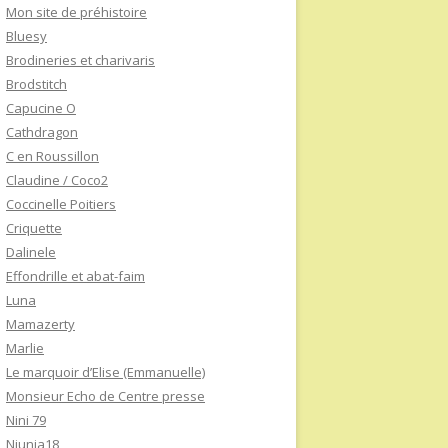
Mon site de préhistoire
Bluesy
Brodineries et charivaris
Brodstitch
Capucine O
Cathdragon
C en Roussillon
Claudine / Coco2
Coccinelle Poitiers
Criquette
Dalinele
Effondrille et abat-faim
Luna
Mamazerty
Marlie
Le marquoir d’Elise (Emmanuelle)
Monsieur Echo de Centre presse
Nini 79
Niunia18