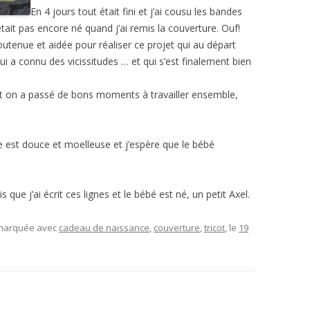
En 4 jours tout était fini et j’ai cousu les bandes
tait pas encore né quand j’ai remis la couverture. Ouf!
outenue et aidée pour réaliser ce projet qui au départ
 a connu des vicissitudes … et qui s’est finalement bien
 et on a passé de bons moments à travailler ensemble,
le est douce et moelleuse et j’espère que le bébé
ue j’ai écrit ces lignes et le bébé est né, un petit Axel.
 marquée avec
cadeau de naissance
,
couverture
,
tricot
, le
19