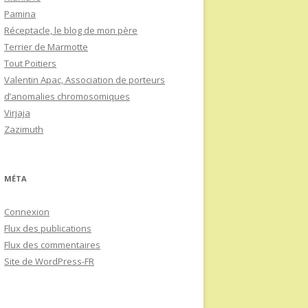
Pamina
Réceptacle, le blog de mon père
Terrier de Marmotte
Tout Poitiers
Valentin Apac, Association de porteurs
d’anomalies chromosomiques
Virjaja
Zazimuth
MÉTA
Connexion
Flux des publications
Flux des commentaires
Site de WordPress-FR