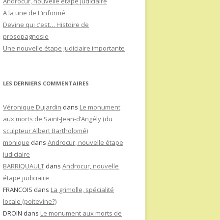
Androcur, nouvelle étape judiciaire
A la une de L’informé
Devine qui c’est… Histoire de
prosopagnosie
Une nouvelle étape judiciaire importante
LES DERNIERS COMMENTAIRES
Véronique Dujardin
dans
Le monument
aux morts de Saint-Jean-d’Angély (du
sculpteur Albert Bartholomé)
monique
dans
Androcur, nouvelle étape
judiciaire
BARRIQUAULT
dans
Androcur, nouvelle
étape judiciaire
FRANCOIS
dans
La grimolle, spécialité
locale (poitevine?)
DROIN
dans
Le monument aux morts de