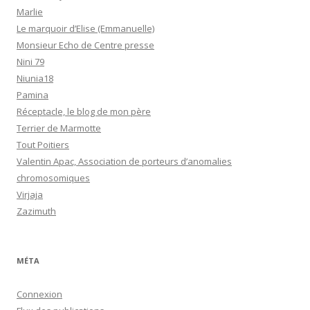
Marlie
Le marquoir d’Elise (Emmanuelle)
Monsieur Echo de Centre presse
Nini 79
Niunia18
Pamina
Réceptacle, le blog de mon père
Terrier de Marmotte
Tout Poitiers
Valentin Apac, Association de porteurs d’anomalies
chromosomiques
Virjaja
Zazimuth
MÉTA
Connexion