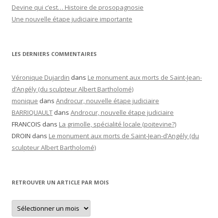
Devine qui c’est… Histoire de prosopagnosie
Une nouvelle étape judiciaire importante
LES DERNIERS COMMENTAIRES
Véronique Dujardin
dans
Le monument aux morts de Saint-Jean-
d’Angély (du sculpteur Albert Bartholomé)
monique
dans
Androcur, nouvelle étape judiciaire
BARRIQUAULT
dans
Androcur, nouvelle étape judiciaire
FRANCOIS
dans
La grimolle, spécialité locale (poitevine?)
DROIN
dans
Le monument aux morts de Saint-Jean-d’Angély (du
sculpteur Albert Bartholomé)
RETROUVER UN ARTICLE PAR MOIS
Retrouver
un
article