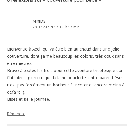
8 réflexions sur «
Couverture pour bébé
»
NiniDS
20 janvier 2017 à 6 h 17 min
Bienvenue à Axel, qui va être bien au chaud dans une jolie
couverture, dont j’aime beaucoup les coloris, très doux sans
être mièvres…
Bravo à toutes les trois pour cette aventure tricotesque qui
finit bien… (surtout que la laine bouclette, entre parenthèses,
n’est pas forcément un bonheur à tricoter et encore moins à
défaire !).
Bises et belle journée.
↓
Répondre