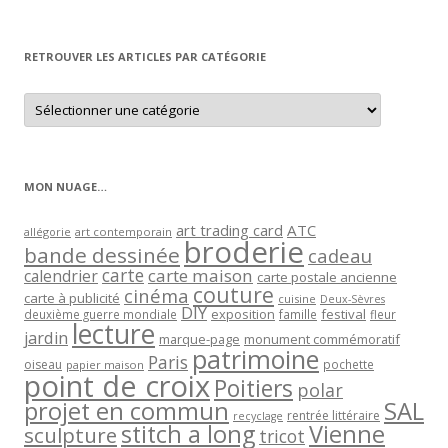
par
mois
RETROUVER LES ARTICLES PAR CATÉGORIE
Retrouver
les
articles
par
catégorie
MON NUAGE…
art trading card
ATC
allégorie
art contemporain
broderie
bande dessinée
cadeau
carte
carte maison
calendrier
carte postale ancienne
couture
cinéma
carte à publicité
cuisine
Deux-Sèvres
DIY
exposition
festival
famille
deuxième guerre mondiale
fleur
lecture
jardin
marque-page
monument commémoratif
patrimoine
Paris
oiseau
papier maison
pochette
point de croix
Poitiers
polar
projet en commun
SAL
rentrée littéraire
recyclage
stitch a long
Vienne
sculpture
tricot