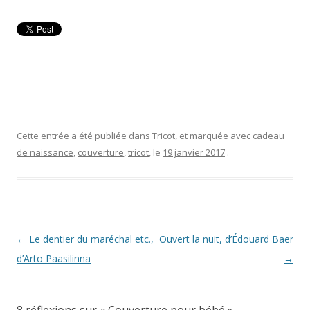
Cette entrée a été publiée dans
Tricot
, et marquée avec
cadeau
de naissance
,
couverture
,
tricot
, le
19 janvier 2017
.
Navigation
←
Le dentier du maréchal etc.,
Ouvert la nuit, d’Édouard Baer
des
d’Arto Paasilinna
→
articles