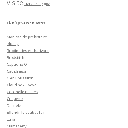
visite
États-Unis
église
LÀ OÙ JE VAIS SOUVENT…
Mon site de préhistoire
Bluesy
Brodineries et charivaris
Brodstitch
Capucine O
Cathdragon
C en Roussillon
Claudine / Coco2
Coccinelle Poitiers
Criquette
Dalinele
Effondrille et abat-faim
Luna
Mamazerty