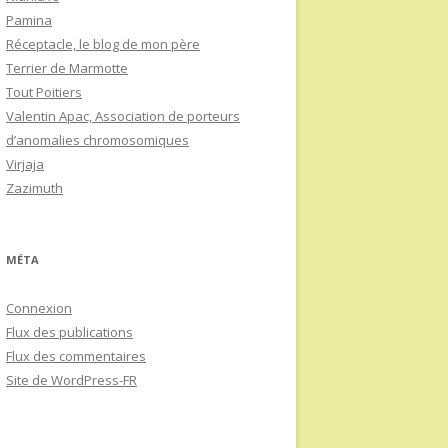
Pamina
Réceptacle, le blog de mon père
Terrier de Marmotte
Tout Poitiers
Valentin Apac, Association de porteurs
d’anomalies chromosomiques
Virjaja
Zazimuth
MÉTA
Connexion
Flux des publications
Flux des commentaires
Site de WordPress-FR