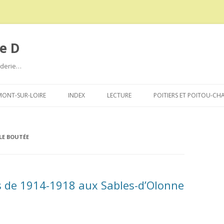
e D
roderie…
Aller
au
ONT-SUR-LOIRE
INDEX
LECTURE
POITIERS ET POITOU-CH
contenu
LE BOUTÉE
de 1914-1918 aux Sables-d’Olonne