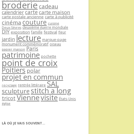
broderie
cadeau
carte
carte maison
calendrier
carte postale ancienne
carte à publicité
couture
cinéma
cuisine
deuxième guerre mondiale
Deux-Sèvres
DIY
exposition
festival
famille
fleur
lecture
jardin
marque-page
monument commémoratif
oiseau
Paris
papier maison
patrimoine
pochette
point de croix
Poitiers
polar
projet en commun
SAL
rentrée littéraire
recyclage
stitch a long
sculpture
Vienne
visite
tricot
États-Unis
église
LÀ OÙ JE VAIS SOUVENT…