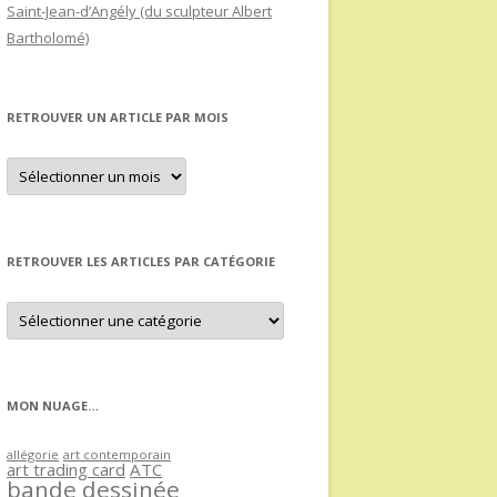
Saint-Jean-d’Angély (du sculpteur Albert
Bartholomé)
RETROUVER UN ARTICLE PAR MOIS
Retrouver
un
article
par
mois
RETROUVER LES ARTICLES PAR CATÉGORIE
Retrouver
les
articles
par
catégorie
MON NUAGE…
allégorie
art contemporain
art trading card
ATC
bande dessinée