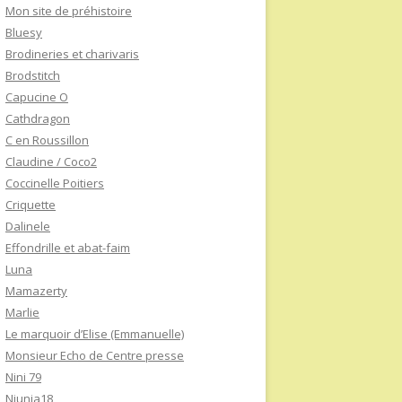
Mon site de préhistoire
Bluesy
Brodineries et charivaris
Brodstitch
Capucine O
Cathdragon
C en Roussillon
Claudine / Coco2
Coccinelle Poitiers
Criquette
Dalinele
Effondrille et abat-faim
Luna
Mamazerty
Marlie
Le marquoir d’Elise (Emmanuelle)
Monsieur Echo de Centre presse
Nini 79
Niunia18