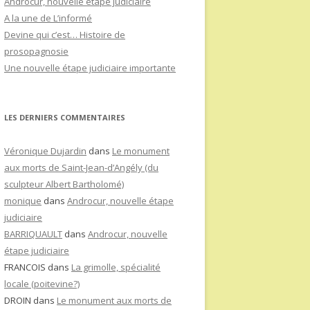
Androcur, nouvelle étape judiciaire
A la une de L’informé
Devine qui c’est… Histoire de
prosopagnosie
Une nouvelle étape judiciaire importante
LES DERNIERS COMMENTAIRES
Véronique Dujardin
dans
Le monument
aux morts de Saint-Jean-d’Angély (du
sculpteur Albert Bartholomé)
monique
dans
Androcur, nouvelle étape
judiciaire
BARRIQUAULT
dans
Androcur, nouvelle
étape judiciaire
FRANCOIS
dans
La grimolle, spécialité
locale (poitevine?)
DROIN
dans
Le monument aux morts de