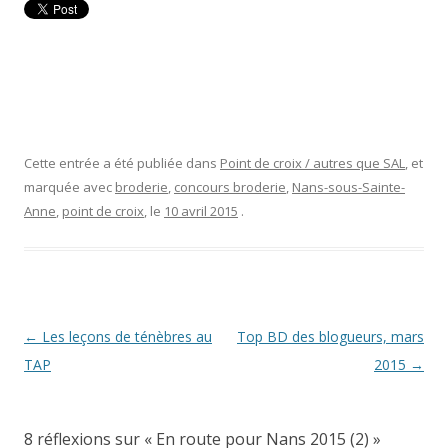
Cette entrée a été publiée dans
Point de croix / autres que SAL
, et
marquée avec
broderie
,
concours broderie
,
Nans-sous-Sainte-
Anne
,
point de croix
, le
10 avril 2015
.
Navigation
←
Les leçons de ténèbres au
Top BD des blogueurs, mars
des
TAP
2015
→
articles
8 réflexions sur «
En route pour Nans 2015 (2)
»