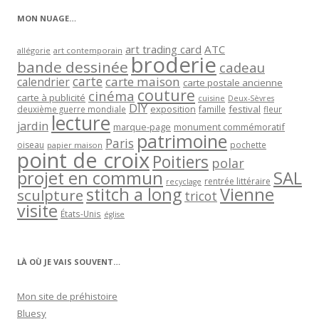
MON NUAGE…
art trading card
ATC
allégorie
art contemporain
broderie
bande dessinée
cadeau
carte
carte maison
calendrier
carte postale ancienne
couture
cinéma
carte à publicité
cuisine
Deux-Sèvres
DIY
exposition
festival
famille
deuxième guerre mondiale
fleur
lecture
jardin
marque-page
monument commémoratif
patrimoine
Paris
oiseau
papier maison
pochette
point de croix
Poitiers
polar
projet en commun
SAL
rentrée littéraire
recyclage
stitch a long
Vienne
sculpture
tricot
visite
États-Unis
église
LÀ OÙ JE VAIS SOUVENT…
Mon site de préhistoire
Bluesy