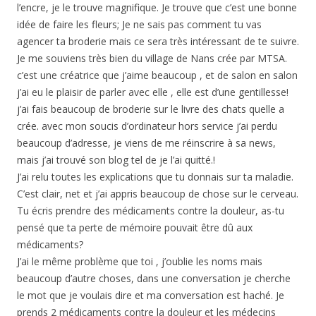
l’encre, je le trouve magnifique. Je trouve que c’est une bonne
idée de faire les fleurs; Je ne sais pas comment tu vas
agencer ta broderie mais ce sera très intéressant de te suivre.
Je me souviens très bien du village de Nans crée par MTSA.
c’est une créatrice que j’aime beaucoup , et de salon en salon
j’ai eu le plaisir de parler avec elle , elle est d’une gentillesse!
j’ai fais beaucoup de broderie sur le livre des chats quelle a
crée. avec mon soucis d’ordinateur hors service j’ai perdu
beaucoup d’adresse, je viens de me réinscrire à sa news,
mais j’ai trouvé son blog tel de je l’ai quitté.!
J’ai relu toutes les explications que tu donnais sur ta maladie.
C’est clair, net et j’ai appris beaucoup de chose sur le cerveau.
Tu écris prendre des médicaments contre la douleur, as-tu
pensé que ta perte de mémoire pouvait être dû aux
médicaments?
J’ai le même problème que toi , j’oublie les noms mais
beaucoup d’autre choses, dans une conversation je cherche
le mot que je voulais dire et ma conversation est haché. Je
prends 2 médicaments contre la douleur et les médecins