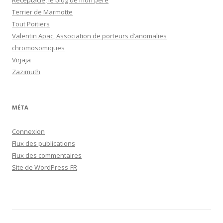
Réceptacle, le blog de mon père
Terrier de Marmotte
Tout Poitiers
Valentin Apac, Association de porteurs d’anomalies
chromosomiques
Virjaja
Zazimuth
MÉTA
Connexion
Flux des publications
Flux des commentaires
Site de WordPress-FR