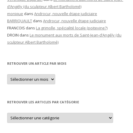
d’Angély (du sculpteur Albert Bartholomé)
monique
dans
Androcur, nouvelle étape judiciaire
BARRIQUAULT
dans
Androcur, nouvelle étape judiciaire
FRANCOIS
dans
La grimolle, spécialité locale (poitevine?)
DROIN
dans
Le monument aux morts de Saint-Jean-d’Angély (du
sculpteur Albert Bartholomé)
RETROUVER UN ARTICLE PAR MOIS
Retrouver
un
article
par
mois
RETROUVER LES ARTICLES PAR CATÉGORIE
Retrouver
les
articles
par
catégorie