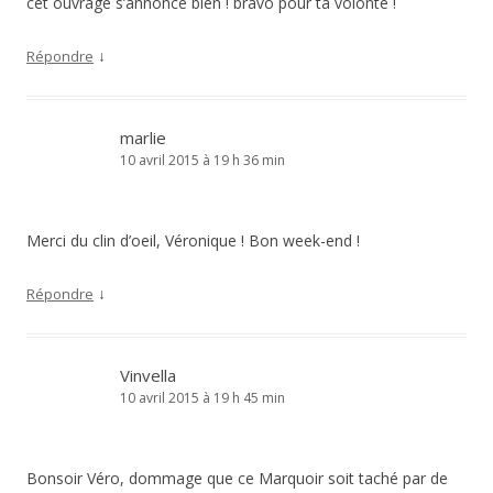
cet ouvrage s’annonce bien ! bravo pour ta volonté !
↓
Répondre
marlie
10 avril 2015 à 19 h 36 min
Merci du clin d’oeil, Véronique ! Bon week-end !
↓
Répondre
Vinvella
10 avril 2015 à 19 h 45 min
Bonsoir Véro, dommage que ce Marquoir soit taché par de