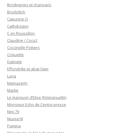
Brodineries et charivaris
Brodstitch
Capucine O
Cathdragon
C en Roussillon
Claudine / Coco2
Coccinelle Poitiers
Criquette
Dalinele
Effondrille et abat-faim
Luna
Mamazerty
Marlie
Le marquoir d’Elise (Emmanuelle)
Monsieur Echo de Centre presse
Nini 79
Niunia18
Pamina