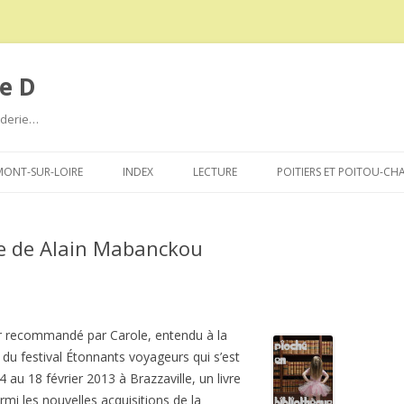
e D
roderie…
Aller
au
ONT-SUR-LOIRE
INDEX
LECTURE
POITIERS ET POITOU-CH
contenu
re de Alain Mabanckou
r recommandé par Carole, entendu à la
s du festival Étonnants voyageurs qui s’est
4 au 18 février 2013 à Brazzaville, un livre
rmi les nouvelles acquisitions de la