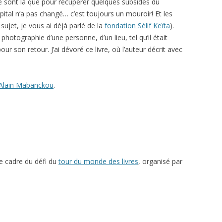
e sont là que pour récupérer quelques subsides du
pital n’a pas changé… c’est toujours un mouroir! Et les
sujet, je vous ai déjà parlé de la
fondation Sélif Keïta
).
photographie d’une personne, d’un lieu, tel qu’il était
our son retour. J’ai dévoré ce livre, où l’auteur décrit avec
Alain Mabanckou
.
le cadre du défi du
tour du monde des livres
, organisé par