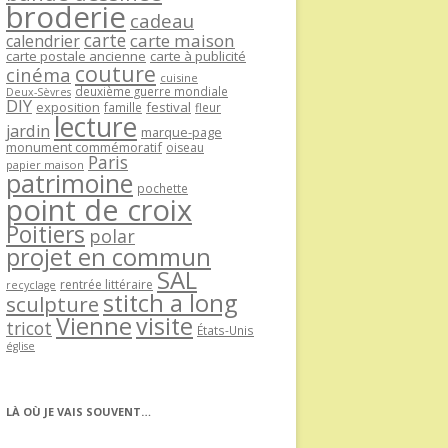
broderie
cadeau
carte
carte maison
calendrier
carte postale ancienne
carte à publicité
couture
cinéma
cuisine
deuxième guerre mondiale
Deux-Sèvres
DIY
exposition
festival
famille
fleur
lecture
jardin
marque-page
monument commémoratif
oiseau
Paris
papier maison
patrimoine
pochette
point de croix
Poitiers
polar
projet en commun
SAL
rentrée littéraire
recyclage
stitch a long
sculpture
Vienne
visite
tricot
États-Unis
église
LÀ OÙ JE VAIS SOUVENT…