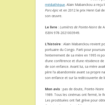
médiathèque
. Alain Mabanckou a reçu 
Porc-épic
et en 2012 le prix Henri Gal d
son œuvre.
Le livre
:
Lumières de Pointe-Noire
de A
ISBN 978-2021003949.
L’histoire
: Alain Mabanckou revient pou
portuaire du Congo. Parti pour poursuivr
l’enterrement de sa mère en 1995 ni pour
d’une conférence et d’une résidence de de
de son enfance. Avant lui, sa mère avait
père l’a abandonnée avant sa propre na
son enfance et sur la redécouverte de li
Mon avis
: pas de doute, Pointe-Noire d
1989. Tous les cinémas ont fermé, le Re
Les prostituées ont fait grève pour obten