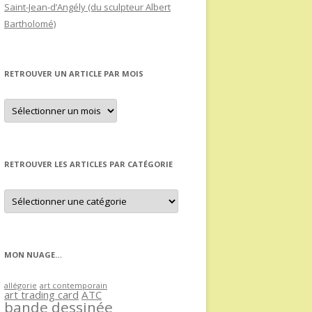
Saint-Jean-d’Angély (du sculpteur Albert
Bartholomé)
RETROUVER UN ARTICLE PAR MOIS
Retrouver
un
article
par
mois
RETROUVER LES ARTICLES PAR CATÉGORIE
Retrouver
les
articles
par
catégorie
MON NUAGE…
allégorie
art contemporain
art trading card
ATC
bande dessinée