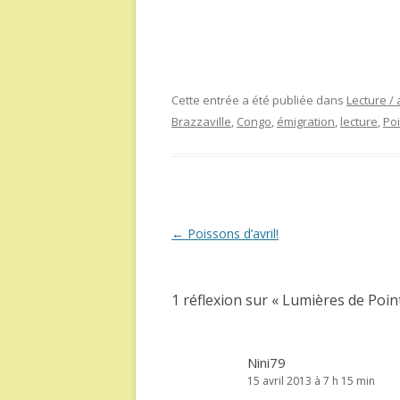
Cette entrée a été publiée dans
Lecture / 
Brazzaville
,
Congo
,
émigration
,
lecture
,
Poi
Navigation
←
Poissons d’avril!
des
articles
1 réflexion sur «
Lumières de Poin
Nini79
15 avril 2013 à 7 h 15 min