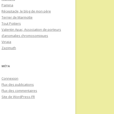
Pamina
Réceptacle, le blog de mon père
Terrier de Marmotte
Tout Poitiers
Valentin Apac, Association de porteurs
d’anomalies chromosomiques
Virjaja
Zazimuth
MÉTA
Connexion
Flux des publications
Flux des commentaires
Site de WordPress-FR