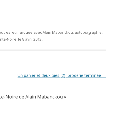
autres
, et marquée avec
Alain Mabanckou
,
autobiographie
,
nte-Noire
, le
8 avril 2013
.
Un panier et deux oies (2), broderie terminée
→
te-Noire de Alain Mabanckou
»