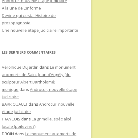
Androcur, nouvelle étape judiciaire
A la une de L’informé
Devine qui c’est… Histoire de
prosopagnosie
Une nouvelle étape judiciaire importante
LES DERNIERS COMMENTAIRES
Véronique Dujardin
dans
Le monument
aux morts de Saint-Jean-d’Angély (du
sculpteur Albert Bartholomé)
monique
dans
Androcur, nouvelle étape
judiciaire
BARRIQUAULT
dans
Androcur, nouvelle
étape judiciaire
FRANCOIS
dans
La grimolle, spécialité
locale (poitevine?)
DROIN
dans
Le monument aux morts de