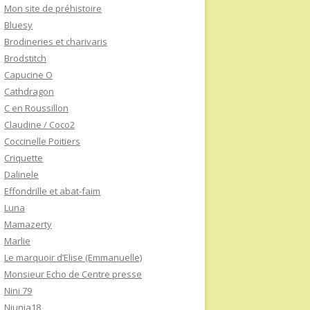
Mon site de préhistoire
Bluesy
Brodineries et charivaris
Brodstitch
Capucine O
Cathdragon
C en Roussillon
Claudine / Coco2
Coccinelle Poitiers
Criquette
Dalinele
Effondrille et abat-faim
Luna
Mamazerty
Marlie
Le marquoir d’Elise (Emmanuelle)
Monsieur Echo de Centre presse
Nini 79
Niunia18