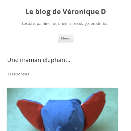
Le blog de Véronique D
Lecture, patrimoine, cinéma, bricolage, broderie…
Aller
Menu
au
contenu
Une maman éléphant…
13 réponses