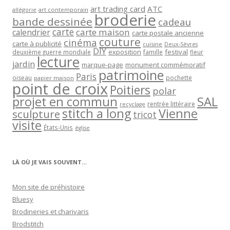
art trading card
ATC
allégorie
art contemporain
broderie
bande dessinée
cadeau
carte
carte maison
calendrier
carte postale ancienne
couture
cinéma
carte à publicité
cuisine
Deux-Sèvres
DIY
exposition
festival
famille
deuxième guerre mondiale
fleur
lecture
jardin
marque-page
monument commémoratif
patrimoine
Paris
oiseau
papier maison
pochette
point de croix
Poitiers
polar
projet en commun
SAL
rentrée littéraire
recyclage
stitch a long
Vienne
sculpture
tricot
visite
États-Unis
église
LÀ OÙ JE VAIS SOUVENT…
Mon site de préhistoire
Bluesy
Brodineries et charivaris
Brodstitch