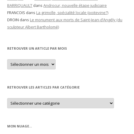
BARRIQUAULT
dans
Androcur, nouvelle étape judiciaire
FRANCOIS
dans
La grimolle, spécialité locale (poitevine?)
DROIN
dans
Le monument aux morts de Saint-Jean-d’Angély (du
sculpteur Albert Bartholomé)
RETROUVER UN ARTICLE PAR MOIS
Retrouver
un
article
par
mois
RETROUVER LES ARTICLES PAR CATÉGORIE
Retrouver
les
articles
par
catégorie
MON NUAGE…