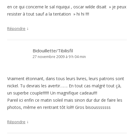
en ce qui concerne le sal riquiqui , oscar wilde disait » je peux
resister à tout sauf a la tentation » hi hi !!!!
↓
Répondre
Bidouillette/Tibilisfil
27 novembre 2009 à 9 h 04 min
Vraiment étonnant, dans tous leurs livres, leurs patrons sont
nickel. Tu devrais les avertir……. En tout cas malgré tout çà,
un superbe couple!!!!!!! Un magnifique cadeau!!!!
Pareil ici enfin ce matin soleil mais sinon dur dur de faire les
photos, même en rentrant tôt lol!!! Gros bisousssssss
↓
Répondre