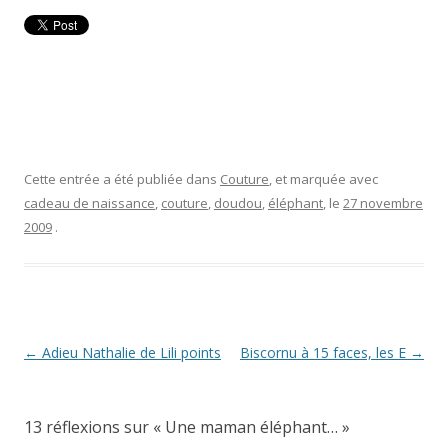
Cette entrée a été publiée dans
Couture
, et marquée avec
cadeau de naissance
,
couture
,
doudou
,
éléphant
, le
27 novembre
2009
.
Navigation
←
Adieu Nathalie de Lili points
Biscornu à 15 faces, les E
→
des
articles
13 réflexions sur «
Une maman éléphant…
»