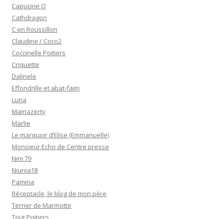
Capucine O
Cathdragon
C en Roussillon
Claudine / Coco2
Coccinelle Poitiers
Criquette
Dalinele
Effondrille et abat-faim
Luna
Mamazerty
Marlie
Le marquoir d’Elise (Emmanuelle)
Monsieur Echo de Centre presse
Nini 79
Niunia18
Pamina
Réceptacle, le blog de mon père
Terrier de Marmotte
Tout Poitiers