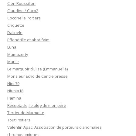
C en Roussillon
Claudine / Coco2
Coccinelle Poitiers
Criquette
Dalinele
Effondrille et abat-faim
Luna
Mamazerty
Marlie
Le marquoir d’Elise (Emmanuelle)
Monsieur Echo de Centre presse
Nini 79
Niunia18
Pamina
Réceptacle, le blog de mon père
Terrier de Marmotte
Tout Poitiers
Valentin Apac, Association de porteurs d’anomalies
chromosomiques