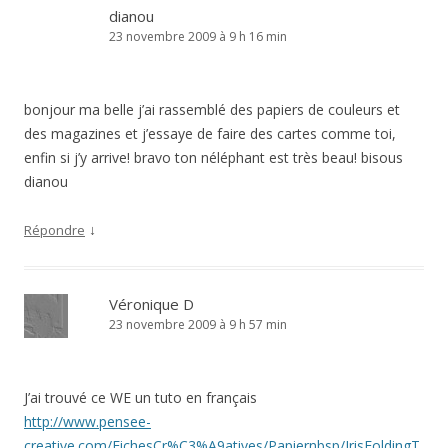
dianou
23 novembre 2009 à 9 h 16 min
bonjour ma belle j’ai rassemblé des papiers de couleurs et
des magazines et j’essaye de faire des cartes comme toi,
enfin si j’y arrive! bravo ton néléphant est très beau! bisous
dianou
↓
Répondre
Véronique D
23 novembre 2009 à 9 h 57 min
J’ai trouvé ce WE un tuto en français
http://www.pensee-
creative.com/FichesCr%C3%A9atives/Papiernbsp/IrisFoldingT