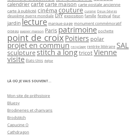
carte
carte maison
calendrier
carte postale ancienne
couture
cinéma
carte à publicité
cuisine
Deux-Sèvres
DIY
exposition
festival
famille
deuxième guerre mondiale
fleur
lecture
jardin
marque-page
monument commémoratif
patrimoine
Paris
oiseau
papier maison
pochette
point de croix
Poitiers
polar
projet en commun
SAL
rentrée littéraire
recyclage
stitch a long
Vienne
sculpture
tricot
visite
États-Unis
église
LÀ OÙ JE VAIS SOUVENT…
Mon site de préhistoire
Bluesy
Brodineries et charivaris
Brodstitch
Capucine O
Cathdragon