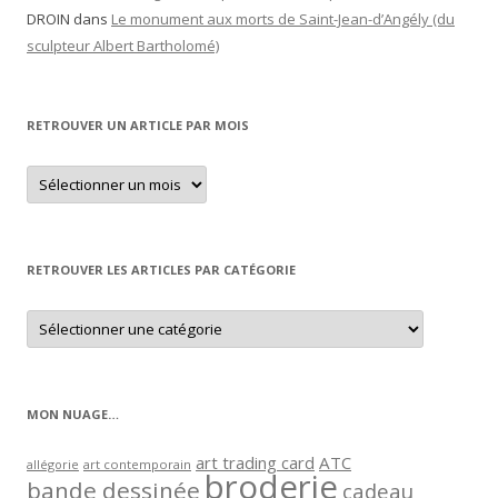
DROIN
dans
Le monument aux morts de Saint-Jean-d’Angély (du
sculpteur Albert Bartholomé)
RETROUVER UN ARTICLE PAR MOIS
Retrouver
un
article
par
mois
RETROUVER LES ARTICLES PAR CATÉGORIE
Retrouver
les
articles
par
catégorie
MON NUAGE…
art trading card
ATC
allégorie
art contemporain
broderie
bande dessinée
cadeau