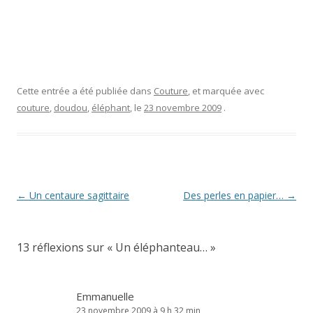
Cette entrée a été publiée dans
Couture
, et marquée avec
couture
,
doudou
,
éléphant
, le
23 novembre 2009
.
Navigation
←
Un centaure sagittaire
Des perles en papier…
→
des
articles
13 réflexions sur «
Un éléphanteau…
»
Emmanuelle
23 novembre 2009 à 9 h 32 min