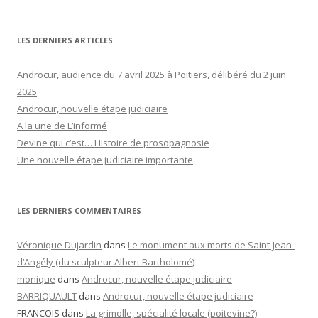
LES DERNIERS ARTICLES
Androcur, audience du 7 avril 2025 à Poitiers, délibéré du 2 juin
2025
Androcur, nouvelle étape judiciaire
A la une de L’informé
Devine qui c’est… Histoire de prosopagnosie
Une nouvelle étape judiciaire importante
LES DERNIERS COMMENTAIRES
Véronique Dujardin
dans
Le monument aux morts de Saint-Jean-
d’Angély (du sculpteur Albert Bartholomé)
monique
dans
Androcur, nouvelle étape judiciaire
BARRIQUAULT
dans
Androcur, nouvelle étape judiciaire
FRANCOIS
dans
La grimolle, spécialité locale (poitevine?)