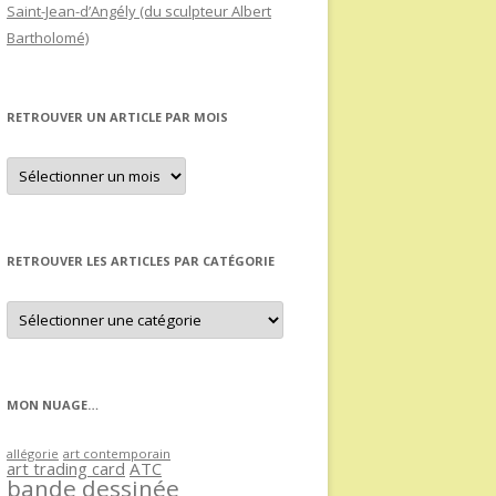
Saint-Jean-d’Angély (du sculpteur Albert
Bartholomé)
RETROUVER UN ARTICLE PAR MOIS
Retrouver
un
article
par
mois
RETROUVER LES ARTICLES PAR CATÉGORIE
Retrouver
les
articles
par
catégorie
MON NUAGE…
allégorie
art contemporain
art trading card
ATC
bande dessinée