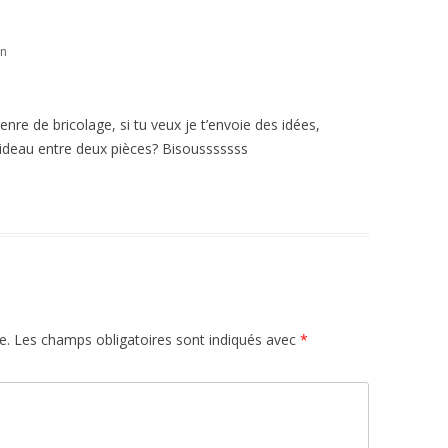
in
re de bricolage, si tu veux je t’envoie des idées,
un rideau entre deux pièces? Bisousssssss
e.
Les champs obligatoires sont indiqués avec
*