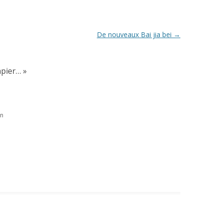
De nouveaux Bai jia bei
→
apier…
»
in