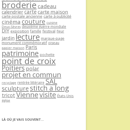
broderie
cadeau
carte
carte maison
calendrier
carte postale ancienne
carte à publicité
couture
cinéma
cuisine
deuxième guerre mondiale
Deux-Sèvres
DIY
exposition
festival
famille
fleur
lecture
jardin
marque-page
monument commémoratif
oiseau
Paris
papier maison
patrimoine
pochette
point de croix
Poitiers
polar
projet en commun
SAL
rentrée littéraire
recyclage
stitch a long
sculpture
Vienne
visite
tricot
États-Unis
église
LÀ OÙ JE VAIS SOUVENT…