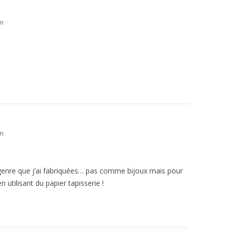
in
in
e genre que j’ai fabriquées… pas comme bijoux mais pour
utilisant du papier tapisserie !