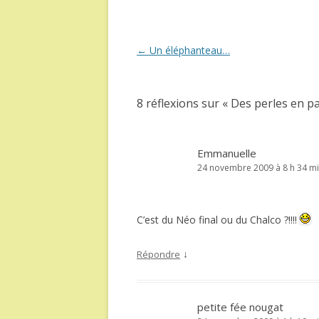
Navigation
←
Un éléphanteau…
des
articles
8 réflexions sur «
Des perles en p
Emmanuelle
24 novembre 2009 à 8 h 34 m
C’est du Néo final ou du Chalco ?!!!!
↓
Répondre
petite fée nougat