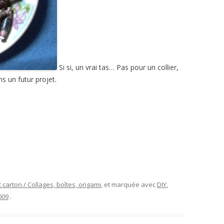
Si si, un vrai tas… Pas pour un collier,
s un futur projet.
 carton / Collages, boîtes, origami
, et marquée avec
DIY
,
009
.