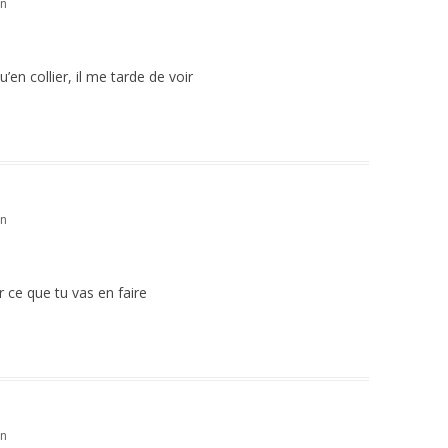
in
’en collier, il me tarde de voir
in
ir ce que tu vas en faire
in