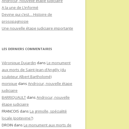
Androcur, nouvelle étape judiciaire
A la une de L’informé
Devine qui c’est… Histoire de
prosopagnosie
Une nouvelle étape judiciaire importante
LES DERNIERS COMMENTAIRES
Véronique Dujardin
dans
Le monument
aux morts de Saint-Jean-d’Angély (du
sculpteur Albert Bartholomé)
monique
dans
Androcur, nouvelle étape
judiciaire
BARRIQUAULT
dans
Androcur, nouvelle
étape judiciaire
FRANCOIS
dans
La grimolle, spécialité
locale (poitevine?)
DROIN
dans
Le monument aux morts de