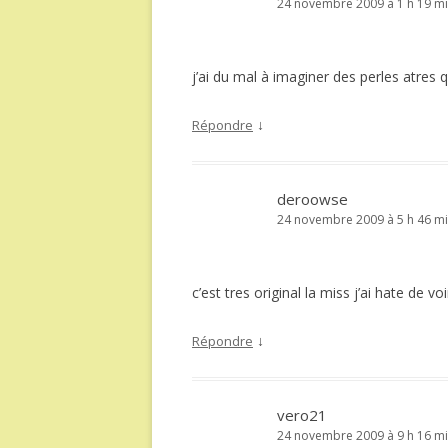
24 novembre 2009 à 1 h 19 m
j’ai du mal à imaginer des perles atres qu
↓
Répondre
deroowse
24 novembre 2009 à 5 h 46 m
c’est tres original la miss j’ai hate de vo
↓
Répondre
vero21
24 novembre 2009 à 9 h 16 m