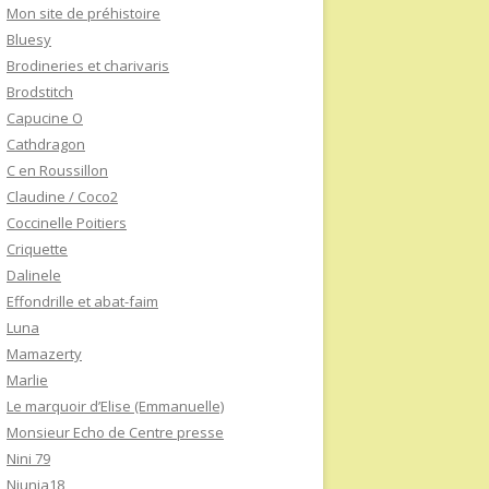
Mon site de préhistoire
Bluesy
Brodineries et charivaris
Brodstitch
Capucine O
Cathdragon
C en Roussillon
Claudine / Coco2
Coccinelle Poitiers
Criquette
Dalinele
Effondrille et abat-faim
Luna
Mamazerty
Marlie
Le marquoir d’Elise (Emmanuelle)
Monsieur Echo de Centre presse
Nini 79
Niunia18