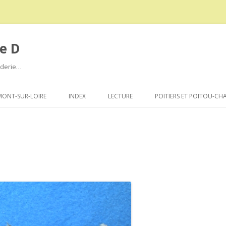
e D
roderie…
Aller
au
ONT-SUR-LOIRE
INDEX
LECTURE
POITIERS ET POITOU-CH
contenu