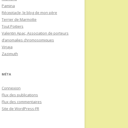
Pamina
Réceptacle, le blog de mon père
Terrier de Marmotte
Tout Poitiers
Valentin Apac, Association de porteurs
d’anomalies chromosomiques
Virjaja
Zazimuth
MÉTA
Connexion
Flux des publications
Flux des commentaires
Site de WordPress-FR