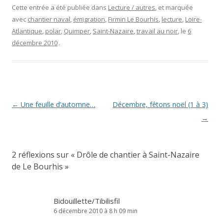
Cette entrée a été publiée dans
Lecture / autres
, et marquée
avec
chantier naval
,
émigration
,
Firmin Le Bourhis
,
lecture
,
Loire-
Atlantique
,
polar
,
Quimper
,
Saint-Nazaire
,
travail au noir
, le
6
décembre 2010
.
Navigation
←
Une feuille d’automne…
Décembre, fêtons noël (1 à 3)
des
→
articles
2 réflexions sur «
Drôle de chantier à Saint-Nazaire
de Le Bourhis
»
Bidouillette/Tibilisfil
6 décembre 2010 à 8 h 09 min