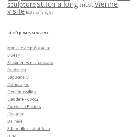
stitch a long
Vienne
sculpture
tricot
visite
États-Unis
église
LÀ OÙ JE VAIS SOUVENT…
Mon site de préhistoire
Bluesy
Brodineries et charivaris
Brodstitch
Capucine O
Cathdragon
C en Roussillon
Claudine / Coco2
Coccinelle Poitiers
Criquette
Dalinele
Effondrille et abat-faim
Luna