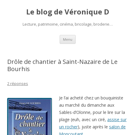
Le blog de Véronique D
Lecture, patrimoine, cinéma, bricolage, broderie…
Aller
Menu
au
contenu
Drôle de chantier à Saint-Nazaire de Le
Bourhis
2 réponses
Je l’ai acheté chez un bouquiniste
au marché du dimanche aux
Sables-d’Olonne, pour le lire sur la
plage (euh, avec un ciré,
assise sur
un rocher
), juste après le
salon de
Moncoutant
…