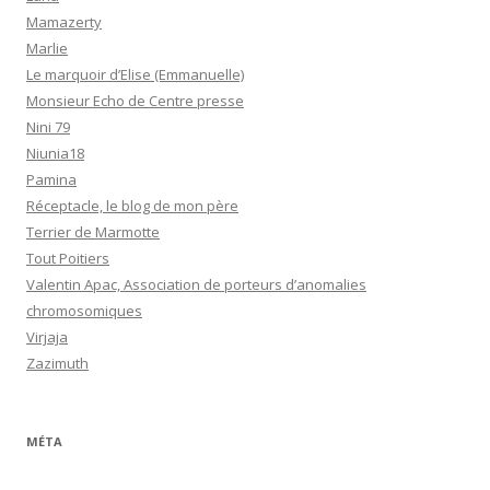
Mamazerty
Marlie
Le marquoir d’Elise (Emmanuelle)
Monsieur Echo de Centre presse
Nini 79
Niunia18
Pamina
Réceptacle, le blog de mon père
Terrier de Marmotte
Tout Poitiers
Valentin Apac, Association de porteurs d’anomalies
chromosomiques
Virjaja
Zazimuth
MÉTA