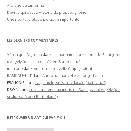
A la une de L’informé
Devine qui c’est… Histoire de prosopagnosie
Une nouvelle étape judiciaire importante
LES DERNIERS COMMENTAIRES
Véronique Dujardin
dans
Le monument aux morts de Saint-Jean-
d’Angély (du sculpteur Albert Bartholomé)
monique
dans
Androcur, nouvelle étape judiciaire
BARRIQUAULT
dans
Androcur, nouvelle étape judiciaire
FRANCOIS
dans
La grimolle, spécialité locale (poitevine?)
DROIN
dans
Le monument aux morts de Saint-Jean-d’Angély (du
sculpteur Albert Bartholomé)
RETROUVER UN ARTICLE PAR MOIS
Retrouver