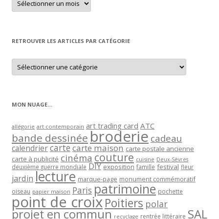
un
article
par
mois
RETROUVER LES ARTICLES PAR CATÉGORIE
Retrouver
les
articles
par
catégorie
MON NUAGE…
art trading card
ATC
allégorie
art contemporain
broderie
bande dessinée
cadeau
carte
carte maison
calendrier
carte postale ancienne
couture
cinéma
carte à publicité
cuisine
Deux-Sèvres
DIY
exposition
festival
famille
deuxième guerre mondiale
fleur
lecture
jardin
marque-page
monument commémoratif
patrimoine
Paris
oiseau
papier maison
pochette
point de croix
Poitiers
polar
projet en commun
SAL
rentrée littéraire
recyclage