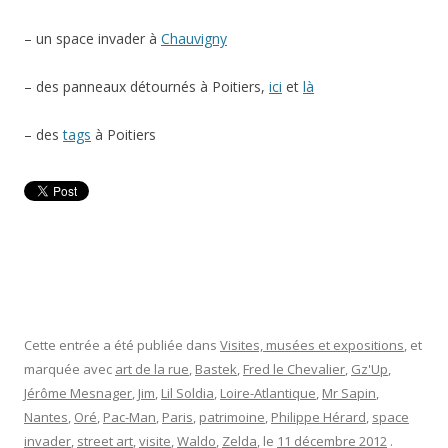
– un space invader à
Chauvigny
– des panneaux détournés à Poitiers,
ici
et
là
– des
tags
à Poitiers
Cette entrée a été publiée dans
Visites, musées et expositions
, et
marquée avec
art de la rue
,
Bastek
,
Fred le Chevalier
,
Gz'Up
,
Jérôme Mesnager
,
Jim
,
Lil Soldia
,
Loire-Atlantique
,
Mr Sapin
,
Nantes
,
Oré
,
Pac-Man
,
Paris
,
patrimoine
,
Philippe Hérard
,
space
invader
,
street art
,
visite
,
Waldo
,
Zelda
, le
11 décembre 2012
.