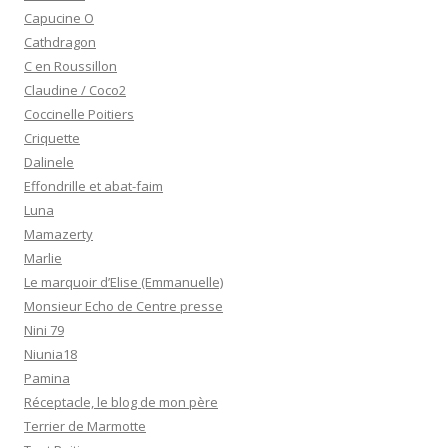
Capucine O
Cathdragon
C en Roussillon
Claudine / Coco2
Coccinelle Poitiers
Criquette
Dalinele
Effondrille et abat-faim
Luna
Mamazerty
Marlie
Le marquoir d’Elise (Emmanuelle)
Monsieur Echo de Centre presse
Nini 79
Niunia18
Pamina
Réceptacle, le blog de mon père
Terrier de Marmotte