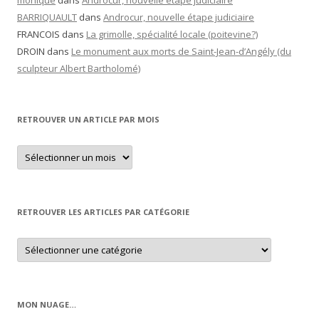
monique
dans
Androcur, nouvelle étape judiciaire
BARRIQUAULT
dans
Androcur, nouvelle étape judiciaire
FRANCOIS
dans
La grimolle, spécialité locale (poitevine?)
DROIN
dans
Le monument aux morts de Saint-Jean-d’Angély (du
sculpteur Albert Bartholomé)
RETROUVER UN ARTICLE PAR MOIS
Retrouver
un
article
par
mois
RETROUVER LES ARTICLES PAR CATÉGORIE
Retrouver
les
articles
par
catégorie
MON NUAGE…