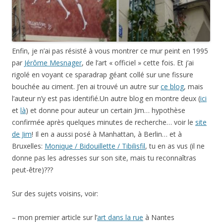
Enfin, je n’ai pas résisté à vous montrer ce mur peint en 1995
par
Jérôme Mesnager
, de l’art « officiel » cette fois. Et j’ai
rigolé en voyant ce sparadrap géant collé sur une fissure
bouchée au ciment. J’en ai trouvé un autre sur
ce blog
, mais
l’auteur n’y est pas identifié.Un autre blog en montre deux (
ici
et
là
) et donne pour auteur un certain Jim… hypothèse
confirmée après quelques minutes de recherche… voir le
site
de Jim
! Il en a aussi posé à Manhattan, à Berlin… et à
Bruxelles:
Monique / Bidouillette / Tibilisfil
, tu en as vus (il ne
donne pas les adresses sur son site, mais tu reconnaîtras
peut-être)???
Sur des sujets voisins, voir:
– mon premier article sur l’
art dans la rue
à Nantes