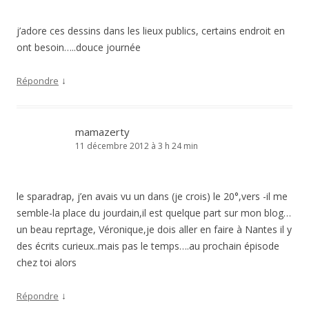
j’adore ces dessins dans les lieux publics, certains endroit en
ont besoin…..douce journée
↓
Répondre
mamazerty
11 décembre 2012 à 3 h 24 min
le sparadrap, j’en avais vu un dans (je crois) le 20°,vers -il me
semble-la place du jourdain,il est quelque part sur mon blog…
un beau reprtage, Véronique,je dois aller en faire à Nantes il y
des écrits curieux..mais pas le temps….au prochain épisode
chez toi alors
↓
Répondre