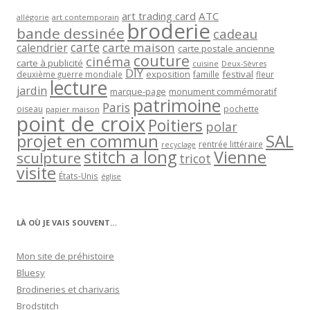
art trading card
ATC
allégorie
art contemporain
broderie
bande dessinée
cadeau
carte
carte maison
calendrier
carte postale ancienne
couture
cinéma
carte à publicité
cuisine
Deux-Sèvres
DIY
exposition
festival
famille
deuxième guerre mondiale
fleur
lecture
jardin
marque-page
monument commémoratif
patrimoine
Paris
oiseau
papier maison
pochette
point de croix
Poitiers
polar
projet en commun
SAL
rentrée littéraire
recyclage
stitch a long
Vienne
sculpture
tricot
visite
États-Unis
église
LÀ OÙ JE VAIS SOUVENT…
Mon site de préhistoire
Bluesy
Brodineries et charivaris
Brodstitch