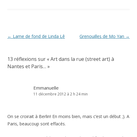
Navigation
←
Lame de fond de Linda Lê
Grenouilles de Mo Yan
→
des
articles
13 réflexions sur «
Art dans la rue (street art) à
Nantes et Paris…
»
Emmanuelle
11 décembre 2012 à 2 h 24 min
On se croirait à Berlin! En moins bien, mais c’est un début ;). A
Paris, beaucoup sont effacés.