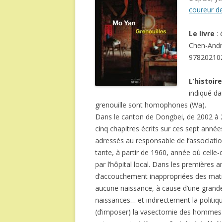
coureur d
Le livre
:
Chen-And
97820210
L’histoire
indiqué da
grenouille sont homophones (Wa).
Dans le canton de Dongbei, de 2002 à 2
cinq chapitres écrits sur ces sept année
adressés au responsable de l’association
tante, à partir de 1960, année où cel
par l’hôpital local. Dans les premières 
d’accouchement inappropriées des matron
aucune naissance, à cause d’une grande 
naissances… et indirectement la politiqu
(d’imposer) la vasectomie des hommes q