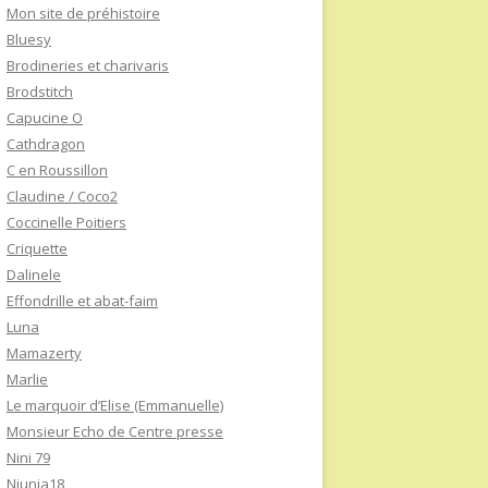
Mon site de préhistoire
Bluesy
Brodineries et charivaris
Brodstitch
Capucine O
Cathdragon
C en Roussillon
Claudine / Coco2
Coccinelle Poitiers
Criquette
Dalinele
Effondrille et abat-faim
Luna
Mamazerty
Marlie
Le marquoir d’Elise (Emmanuelle)
Monsieur Echo de Centre presse
Nini 79
Niunia18