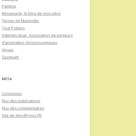
Pamina
Réceptacle, le blog de mon père
Terrier de Marmotte
Tout Poitiers
Valentin Apac, Association de porteurs
d’anomalies chromosomiques
Virjaja
Zazimuth
MÉTA
Connexion
Flux des publications
Flux des commentaires
Site de WordPress-FR