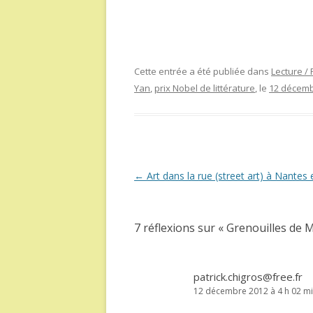
Cette entrée a été publiée dans
Lecture / 
Yan
,
prix Nobel de littérature
, le
12 décemb
Navigation
←
Art dans la rue (street art) à Nantes 
des
articles
7 réflexions sur «
Grenouilles de 
patrick.chigros@free.fr
12 décembre 2012 à 4 h 02 m