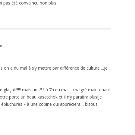
n’ai pas été convaincu non plus.
in
 on a du mal à s’y mettre par différence de culture….je
 me glaçait!!!!! mais un -5° à 7h du mat….malgré maintenant
notre porte,un beau kasatchok et il n’y paraitra plus!je
 « épluchures » à une copine qui appréciera… bisous