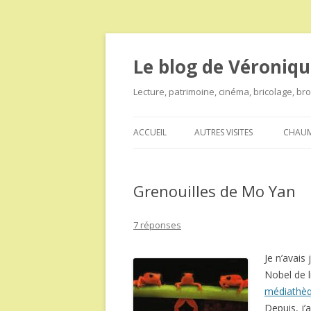
Le blog de Véroniqu
Lecture, patrimoine, cinéma, bricolage, b
ACCUEIL
AUTRES VISITES
CHAUM
Grenouilles de Mo Yan
7 réponses
Je n’avais
Nobel de li
médiathè
Depuis, j’