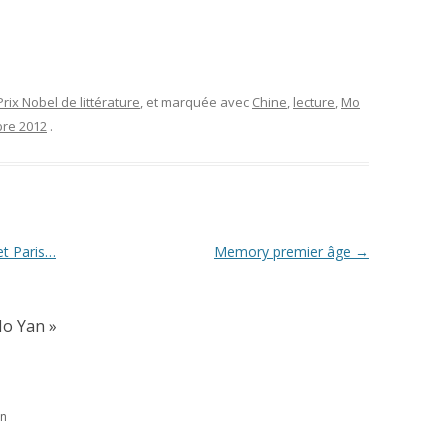
Prix Nobel de littérature
, et marquée avec
Chine
,
lecture
,
Mo
re 2012
.
et Paris…
Memory premier âge
→
Mo Yan
»
in