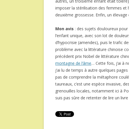
autres, un troisième enfant était toléré).
imposer la stérilisation des femmes et l
deuxième grossesse. Enfin, un élevage 
Mon avis
: des sujets douloureux pour l
l’enfant unique, avec son lot de doule
d’hypocrisie (amendes), puis le trafic de
problème avec la littérature chinoise c
précédent prix Nobel de littérature chin
montagne de l’âme
… Cette fois, j’ai à
j’ai lu de temps à autre quelques pages 
pas de comprendre la métaphore coulée 
taureaux, c’est une espèce invasive, de
grenouilles locales, notamment ici à Poi
suis pas sûre de retenter de lire un li