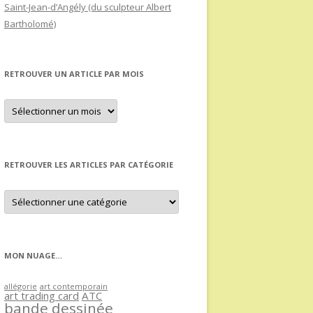
Saint-Jean-d’Angély (du sculpteur Albert
Bartholomé)
RETROUVER UN ARTICLE PAR MOIS
Retrouver
un
article
par
mois
RETROUVER LES ARTICLES PAR CATÉGORIE
Retrouver
les
articles
par
catégorie
MON NUAGE…
allégorie
art contemporain
art trading card
ATC
bande dessinée