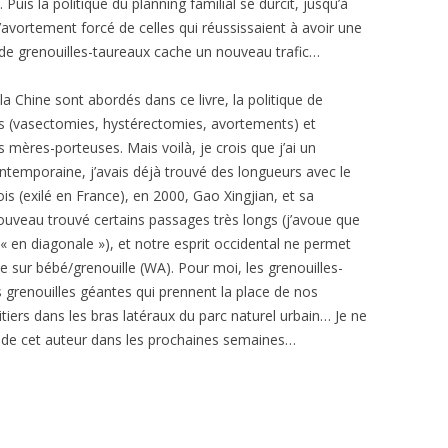
 Puis la politique du planning familial se durcit, jusqu’à
’avortement forcé de celles qui réussissaient à avoir une
de grenouilles-taureaux cache un nouveau trafic…
a Chine sont abordés dans ce livre, la politique de
urs (vasectomies, hystérectomies, avortements) et
s mères-porteuses. Mais voilà, je crois que j’ai un
ontemporaine, j’avais déjà trouvé des longueurs avec le
ois (exilé en France), en 2000, Gao Xingjian, et sa
 nouveau trouvé certains passages très longs (j’avoue que
« en diagonale »), et notre esprit occidental ne permet
sur bébé/grenouille (WA). Pour moi, les grenouilles-
s grenouilles géantes qui prennent la place de nos
tiers dans les bras latéraux du parc naturel urbain… Je ne
vre de cet auteur dans les prochaines semaines…