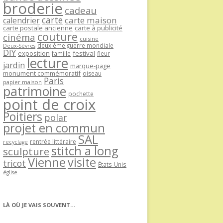
broderie
cadeau
carte
carte maison
calendrier
carte postale ancienne
carte à publicité
couture
cinéma
cuisine
deuxième guerre mondiale
Deux-Sèvres
DIY
exposition
festival
famille
fleur
lecture
jardin
marque-page
monument commémoratif
oiseau
Paris
papier maison
patrimoine
pochette
point de croix
Poitiers
polar
projet en commun
SAL
rentrée littéraire
recyclage
stitch a long
sculpture
Vienne
visite
tricot
États-Unis
église
LÀ OÙ JE VAIS SOUVENT…