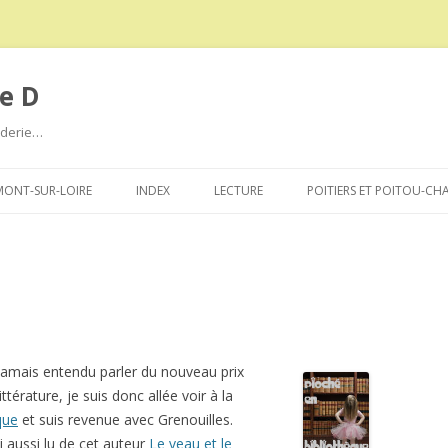
e D
roderie…
Aller
au
ONT-SUR-LOIRE
INDEX
LECTURE
POITIERS ET POITOU-CH
contenu
 jamais entendu parler du nouveau prix
ttérature, je suis donc allée voir à la
que
et suis revenue avec Grenouilles.
ai aussi lu de cet auteur
Le veau et le