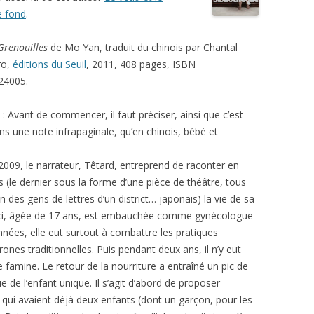
e fond
.
Grenouilles
de Mo Yan, traduit du chinois par Chantal
ro,
éditions du Seuil
, 2011, 408 pages, ISBN
24005.
: Avant de commencer, il faut préciser, ainsi que c’est
ns une note infrapaginale, qu’en chinois, bébé et
009, le narrateur, Têtard, entreprend de raconter en
s (le dernier sous la forme d’une pièce de théâtre, tous
 des gens de lettres d’un district… japonais) la vie de sa
le-ci, âgée de 17 ans, est embauchée comme gynécologue
années, elle eut surtout à combattre les pratiques
es traditionnelles. Puis pendant deux ans, il n’y eut
famine. Le retour de la nourriture a entraîné un pic de
e de l’enfant unique. Il s’agit d’abord de proposer
ui avaient déjà deux enfants (dont un garçon, pour les