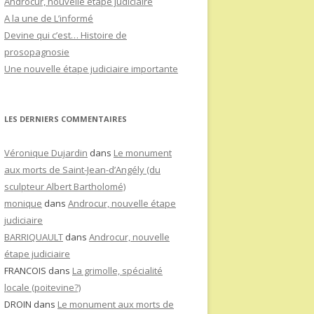
Androcur, nouvelle étape judiciaire
A la une de L’informé
Devine qui c’est… Histoire de
prosopagnosie
Une nouvelle étape judiciaire importante
LES DERNIERS COMMENTAIRES
Véronique Dujardin
dans
Le monument
aux morts de Saint-Jean-d’Angély (du
sculpteur Albert Bartholomé)
monique
dans
Androcur, nouvelle étape
judiciaire
BARRIQUAULT
dans
Androcur, nouvelle
étape judiciaire
FRANCOIS
dans
La grimolle, spécialité
locale (poitevine?)
DROIN
dans
Le monument aux morts de