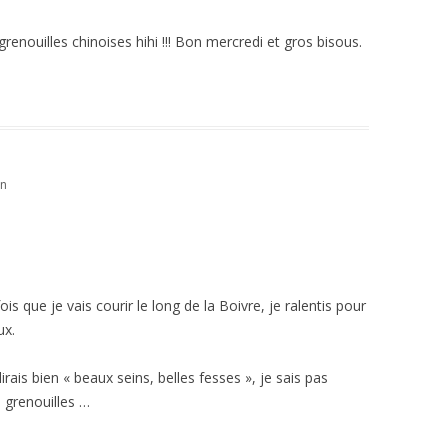
grenouilles chinoises hihi !!! Bon mercredi et gros bisous.
in
ois que je vais courir le long de la Boivre, je ralentis pour
ux.
rais bien « beaux seins, belles fesses », je sais pas
s grenouilles …