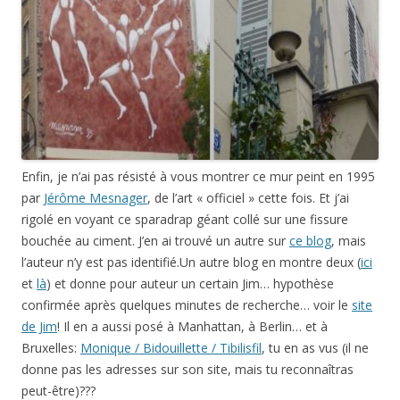
Enfin, je n’ai pas résisté à vous montrer ce mur peint en 1995
par
Jérôme Mesnager
, de l’art « officiel » cette fois. Et j’ai
rigolé en voyant ce sparadrap géant collé sur une fissure
bouchée au ciment. J’en ai trouvé un autre sur
ce blog
, mais
l’auteur n’y est pas identifié.Un autre blog en montre deux (
ici
et
là
) et donne pour auteur un certain Jim… hypothèse
confirmée après quelques minutes de recherche… voir le
site
de Jim
! Il en a aussi posé à Manhattan, à Berlin… et à
Bruxelles:
Monique / Bidouillette / Tibilisfil
, tu en as vus (il ne
donne pas les adresses sur son site, mais tu reconnaîtras
peut-être)???