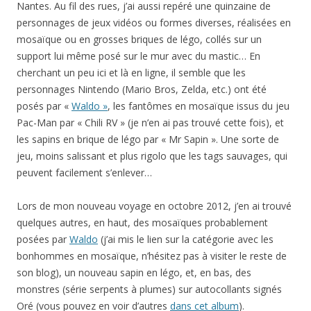
Nantes. Au fil des rues, j’ai aussi repéré une quinzaine de
personnages de jeux vidéos ou formes diverses, réalisées en
mosaïque ou en grosses briques de légo, collés sur un
support lui même posé sur le mur avec du mastic… En
cherchant un peu ici et là en ligne, il semble que les
personnages Nintendo (Mario Bros, Zelda, etc.) ont été
posés par «
Waldo »
, les fantômes en mosaïque issus du jeu
Pac-Man par « Chili RV » (je n’en ai pas trouvé cette fois), et
les sapins en brique de légo par « Mr Sapin ». Une sorte de
jeu, moins salissant et plus rigolo que les tags sauvages, qui
peuvent facilement s’enlever…
Lors de mon nouveau voyage en octobre 2012, j’en ai trouvé
quelques autres, en haut, des mosaïques probablement
posées par
Waldo
(j’ai mis le lien sur la catégorie avec les
bonhommes en mosaïque, n’hésitez pas à visiter le reste de
son blog), un nouveau sapin en légo, et, en bas, des
monstres (série serpents à plumes) sur autocollants signés
Oré (vous pouvez en voir d’autres
dans cet album
).