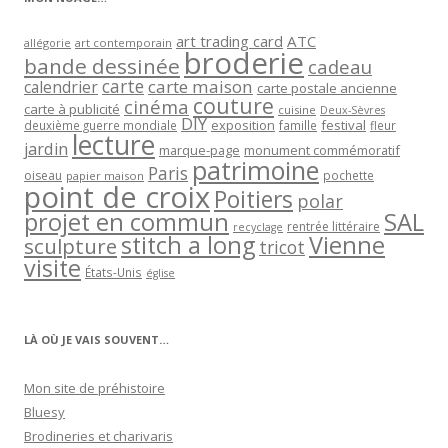
art trading card
ATC
allégorie
art contemporain
broderie
bande dessinée
cadeau
carte
carte maison
calendrier
carte postale ancienne
couture
cinéma
carte à publicité
cuisine
Deux-Sèvres
DIY
exposition
festival
famille
deuxième guerre mondiale
fleur
lecture
jardin
marque-page
monument commémoratif
patrimoine
Paris
oiseau
papier maison
pochette
point de croix
Poitiers
polar
projet en commun
SAL
rentrée littéraire
recyclage
stitch a long
Vienne
sculpture
tricot
visite
États-Unis
église
LÀ OÙ JE VAIS SOUVENT…
Mon site de préhistoire
Bluesy
Brodineries et charivaris