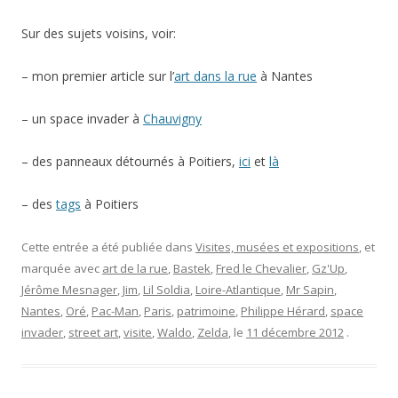
Sur des sujets voisins, voir:
– mon premier article sur l’
art dans la rue
à Nantes
– un space invader à
Chauvigny
– des panneaux détournés à Poitiers,
ici
et
là
– des
tags
à Poitiers
Cette entrée a été publiée dans
Visites, musées et expositions
, et
marquée avec
art de la rue
,
Bastek
,
Fred le Chevalier
,
Gz'Up
,
Jérôme Mesnager
,
Jim
,
Lil Soldia
,
Loire-Atlantique
,
Mr Sapin
,
Nantes
,
Oré
,
Pac-Man
,
Paris
,
patrimoine
,
Philippe Hérard
,
space
invader
,
street art
,
visite
,
Waldo
,
Zelda
, le
11 décembre 2012
.