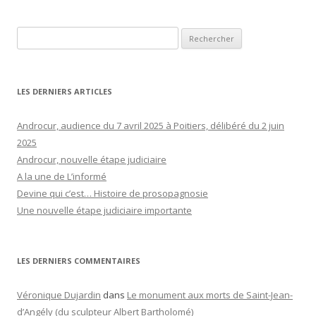
Rechercher :
LES DERNIERS ARTICLES
Androcur, audience du 7 avril 2025 à Poitiers, délibéré du 2 juin
2025
Androcur, nouvelle étape judiciaire
A la une de L’informé
Devine qui c’est… Histoire de prosopagnosie
Une nouvelle étape judiciaire importante
LES DERNIERS COMMENTAIRES
Véronique Dujardin
dans
Le monument aux morts de Saint-Jean-
d’Angély (du sculpteur Albert Bartholomé)