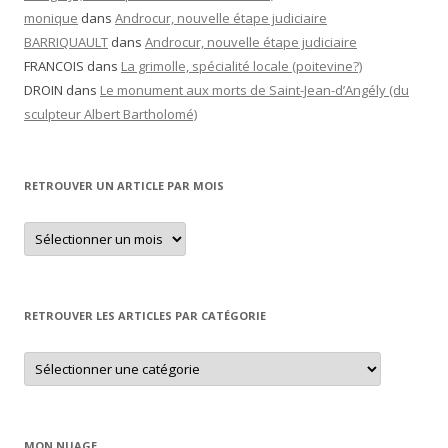
monique
dans
Androcur, nouvelle étape judiciaire
BARRIQUAULT
dans
Androcur, nouvelle étape judiciaire
FRANCOIS
dans
La grimolle, spécialité locale (poitevine?)
DROIN
dans
Le monument aux morts de Saint-Jean-d’Angély (du
sculpteur Albert Bartholomé)
RETROUVER UN ARTICLE PAR MOIS
Retrouver
un
article
par
mois
RETROUVER LES ARTICLES PAR CATÉGORIE
Retrouver
les
articles
par
catégorie
MON NUAGE…