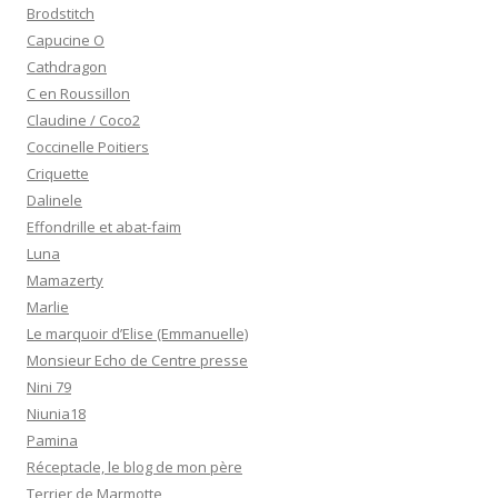
Brodstitch
Capucine O
Cathdragon
C en Roussillon
Claudine / Coco2
Coccinelle Poitiers
Criquette
Dalinele
Effondrille et abat-faim
Luna
Mamazerty
Marlie
Le marquoir d’Elise (Emmanuelle)
Monsieur Echo de Centre presse
Nini 79
Niunia18
Pamina
Réceptacle, le blog de mon père
Terrier de Marmotte