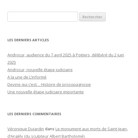
Rechercher :
LES DERNIERS ARTICLES
Androcur, audience du 7 avril 2025 à Poitiers, délibéré du 2 juin
2025
Androcur, nouvelle étape judiciaire
A la une de L’informé
Devine qui c’est… Histoire de prosopagnosie
Une nouvelle étape judiciaire importante
LES DERNIERS COMMENTAIRES
Véronique Dujardin
dans
Le monument aux morts de Saint-Jean-
d’Angély (du sculpteur Albert Bartholomé)