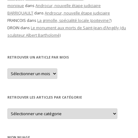
monique
dans
Androcur, nouvelle étape judiciaire
BARRIQUAULT
dans
Androcur, nouvelle étape judiciaire
FRANCOIS
dans
La grimolle, spécialité locale (poitevine?)
DROIN
dans
Le monument aux morts de Saint-Jean-d’Angély (du
sculpteur Albert Bartholomé)
RETROUVER UN ARTICLE PAR MOIS
Retrouver
un
article
par
mois
RETROUVER LES ARTICLES PAR CATÉGORIE
Retrouver
les
articles
par
catégorie
MON NUAGE…