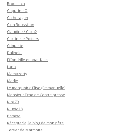
Brodstitch
Capucine O
Cathdragon
C en Roussillon
Claudine / Coco2
Coccinelle Poitiers
Criquette
Dalinele
Effondrille et abat-faim
Luna
Mamazerty
Marlie
Le marquoir d’Elise (Emmanuelle)
Monsieur Echo de Centre presse
Nini 79
Niunia18
Pamina
Réceptacle, le blog de mon père
Terrier de Marmotte