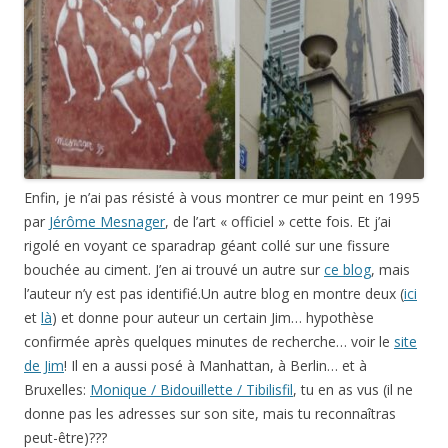
Enfin, je n’ai pas résisté à vous montrer ce mur peint en 1995
par
Jérôme Mesnager
, de l’art « officiel » cette fois. Et j’ai
rigolé en voyant ce sparadrap géant collé sur une fissure
bouchée au ciment. J’en ai trouvé un autre sur
ce blog
, mais
l’auteur n’y est pas identifié.Un autre blog en montre deux (
ici
et
là
) et donne pour auteur un certain Jim… hypothèse
confirmée après quelques minutes de recherche… voir le
site
de Jim
! Il en a aussi posé à Manhattan, à Berlin… et à
Bruxelles:
Monique / Bidouillette / Tibilisfil
, tu en as vus (il ne
donne pas les adresses sur son site, mais tu reconnaîtras
peut-être)???