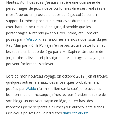
Nantes. Au fil des rues, j’ai aussi repéré une quinzaine de
personnages de jeux vidéos ou formes diverses, réalisées en
mosaïque ou en grosses briques de légo, collés sur un
support lui même posé sur le mur avec du mastic… En
cherchant un peu ici et là en ligne, il semble que les
personnages Nintendo (Mario Bros, Zelda, etc.) ont été
posés par «
Waldo »
, les fantômes en mosaïque issus du jeu
Pac-Man par « Chili RV » (je n’en ai pas trouvé cette fois), et
les sapins en brique de légo par « Mr Sapin ». Une sorte de
jeu, moins salissant et plus rigolo que les tags sauvages, qui
peuvent facilement s’enlever…
Lors de mon nouveau voyage en octobre 2012, j’en ai trouvé
quelques autres, en haut, des mosaïques probablement
posées par
Waldo
(j’ai mis le lien sur la catégorie avec les
bonhommes en mosaïque, n’hésitez pas à visiter le reste de
son blog), un nouveau sapin en légo, et, en bas, des
monstres (série serpents à plumes) sur autocollants signés
Oré (vous pouvez en voir d’autres
dans cet album
).