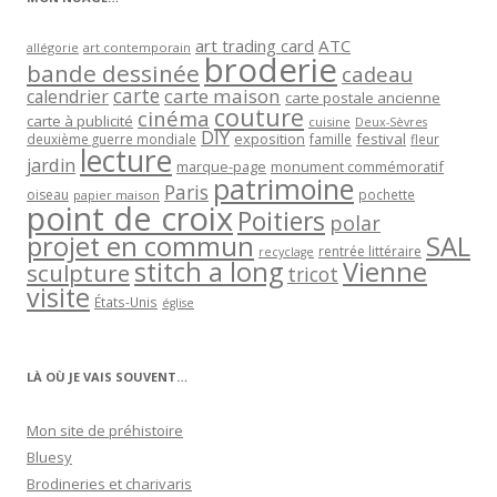
art trading card
ATC
allégorie
art contemporain
broderie
bande dessinée
cadeau
carte
carte maison
calendrier
carte postale ancienne
couture
cinéma
carte à publicité
cuisine
Deux-Sèvres
DIY
exposition
festival
famille
deuxième guerre mondiale
fleur
lecture
jardin
marque-page
monument commémoratif
patrimoine
Paris
oiseau
papier maison
pochette
point de croix
Poitiers
polar
projet en commun
SAL
rentrée littéraire
recyclage
stitch a long
Vienne
sculpture
tricot
visite
États-Unis
église
LÀ OÙ JE VAIS SOUVENT…
Mon site de préhistoire
Bluesy
Brodineries et charivaris