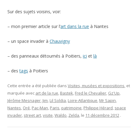
Sur des sujets voisins, voir:
– mon premier article sur l’
art dans la rue
à Nantes
– un space invader à
Chauvigny
– des panneaux détournés à Poitiers,
ici
et
là
– des
tags
à Poitiers
Cette entrée a été publiée dans
Visites, musées et expositions
, et
marquée avec
art de la rue
,
Bastek
,
Fred le Chevalier
,
Gz'Up
,
Jérôme Mesnager
,
Jim
,
Lil Soldia
,
Loire-Atlantique
,
Mr Sapin
,
Nantes
,
Oré
,
Pac-Man
,
Paris
,
patrimoine
,
Philippe Hérard
,
space
invader
,
street art
,
visite
,
Waldo
,
Zelda
, le
11 décembre 2012
.