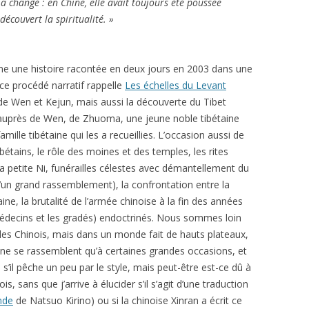
 a changé : en Chine, elle avait toujours été poussée
découvert la spiritualité. »
 une histoire racontée en deux jours en 2003 dans une
(ce procédé narratif rappelle
Les échelles du Levant
de Wen et Kejun, mais aussi la découverte du Tibet
auprès de Wen, de Zhuoma, une jeune noble tibétaine
amille tibétaine qui les a recueillies. L’occasion aussi de
tains, le rôle des moines et des temples, les rites
la petite Ni, funérailles célestes avec démantellement du
’un grand rassemblement), la confrontation entre la
ne, la brutalité de l’armée chinoise à la fin des années
 médecins et les gradés) endoctrinés. Nous sommes loin
r les Chinois, mais dans un monde fait de hauts plateaux,
 ne se rassemblent qu’à certaines grandes occasions, et
s’il pêche un peu par le style, mais peut-être est-ce dû à
is, sans que j’arrive à élucider s’il s’agit d’une traduction
nde
de Natsuo Kirino) ou si la chinoise Xinran a écrit ce