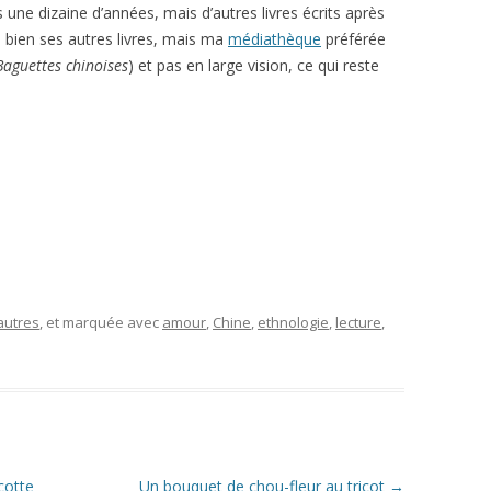
is une dizaine d’années, mais d’autres livres écrits après
is bien ses autres livres, mais ma
médiathèque
préférée
Baguettes chinoises
) et pas en large vision, ce qui reste
autres
, et marquée avec
amour
,
Chine
,
ethnologie
,
lecture
,
cotte
Un bouquet de chou-fleur au tricot
→