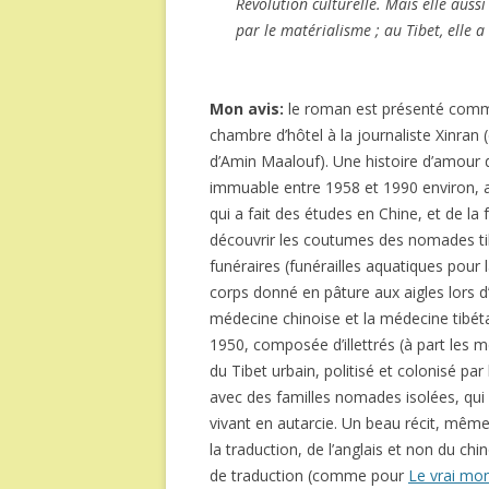
Révolution culturelle. Mais elle aussi
par le matérialisme ; au Tibet, elle a 
Mon avis:
le roman est présenté comme
chambre d’hôtel à la journaliste Xinran 
d’Amin Maalouf). Une histoire d’amour 
immuable entre 1958 et 1990 environ, 
qui a fait des études en Chine, et de la f
découvrir les coutumes des nomades tibé
funéraires (funérailles aquatiques pour 
corps donné en pâture aux aigles lors d
médecine chinoise et la médecine tibétai
1950, composée d’illettrés (à part les
du Tibet urbain, politisé et colonisé pa
avec des familles nomades isolées, qui
vivant en autarcie. Un beau récit, même 
la traduction, de l’anglais et non du chino
de traduction (comme pour
Le vrai mo