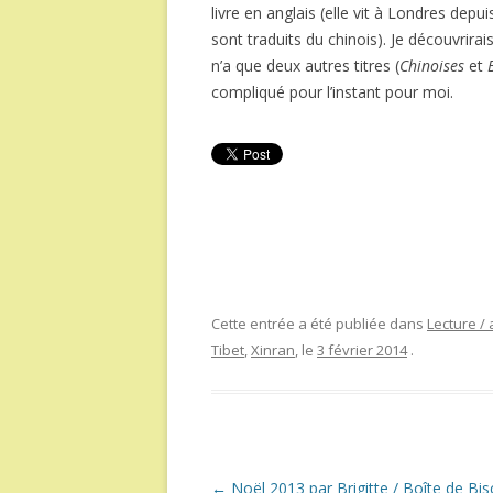
livre en anglais (elle vit à Londres depu
sont traduits du chinois). Je découvrira
n’a que deux autres titres (
Chinoises
et
compliqué pour l’instant pour moi.
Cette entrée a été publiée dans
Lecture / 
Tibet
,
Xinran
, le
3 février 2014
.
Navigation
←
Noël 2013 par Brigitte / Boîte de Bis