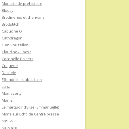
Mon site de préhistoire
Bluesy
Brodineries et charivaris
Brodstitch
Capucine O
Cathdragon
C en Roussillon
Claudine / Coco2
Coccinelle Poitiers
Criquette
Dalinele
Effondrille et abat-faim
Luna
Mamazerty
Marlie
Le marquoir d’Elise (Emmanuelle)
Monsieur Echo de Centre presse
Nini 79
Niunia18