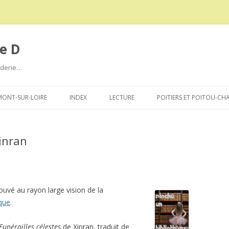
e D
roderie…
Aller
au
ONT-SUR-LOIRE
INDEX
LECTURE
POITIERS ET POITOU-CH
contenu
Xinran
rouvé au rayon large vision de la
que
.
Funérailles célestes
de Xinran, traduit de