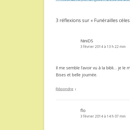
des
articles
3 réflexions sur «
Funérailles céle
NiniDS
3 février 2014 à 13 h 22 min
Il me semble l’avoir vu à la bibli… je le
Bises et belle journée.
↓
Répondre
flo
3 février 2014 à 14 h 07 min