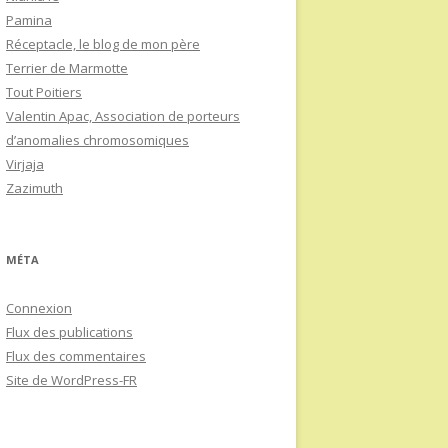
Pamina
Réceptacle, le blog de mon père
Terrier de Marmotte
Tout Poitiers
Valentin Apac, Association de porteurs
d’anomalies chromosomiques
Virjaja
Zazimuth
MÉTA
Connexion
Flux des publications
Flux des commentaires
Site de WordPress-FR