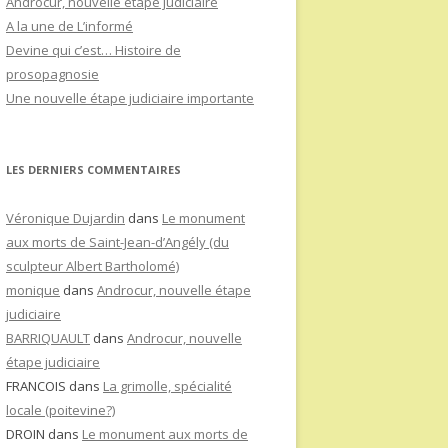
Androcur, nouvelle étape judiciaire
A la une de L’informé
Devine qui c’est… Histoire de
prosopagnosie
Une nouvelle étape judiciaire importante
LES DERNIERS COMMENTAIRES
Véronique Dujardin
dans
Le monument
aux morts de Saint-Jean-d’Angély (du
sculpteur Albert Bartholomé)
monique
dans
Androcur, nouvelle étape
judiciaire
BARRIQUAULT
dans
Androcur, nouvelle
étape judiciaire
FRANCOIS
dans
La grimolle, spécialité
locale (poitevine?)
DROIN
dans
Le monument aux morts de