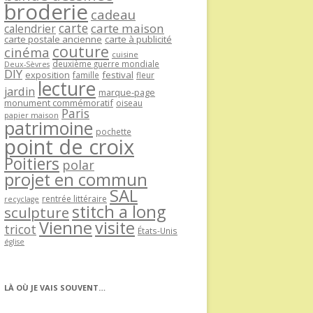
broderie
cadeau
carte
carte maison
calendrier
carte postale ancienne
carte à publicité
couture
cinéma
cuisine
deuxième guerre mondiale
Deux-Sèvres
DIY
exposition
festival
famille
fleur
lecture
jardin
marque-page
monument commémoratif
oiseau
Paris
papier maison
patrimoine
pochette
point de croix
Poitiers
polar
projet en commun
SAL
rentrée littéraire
recyclage
stitch a long
sculpture
Vienne
visite
tricot
États-Unis
église
LÀ OÙ JE VAIS SOUVENT…