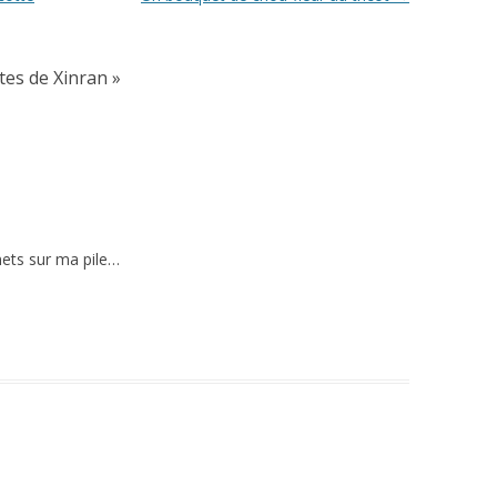
stes de Xinran
»
 mets sur ma pile…