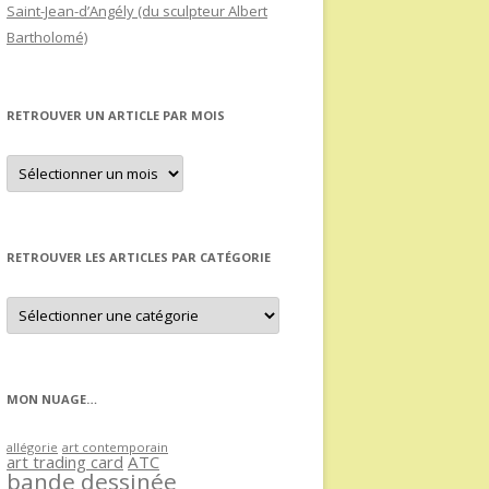
Saint-Jean-d’Angély (du sculpteur Albert
Bartholomé)
RETROUVER UN ARTICLE PAR MOIS
Retrouver
un
article
par
mois
RETROUVER LES ARTICLES PAR CATÉGORIE
Retrouver
les
articles
par
catégorie
MON NUAGE…
allégorie
art contemporain
art trading card
ATC
bande dessinée