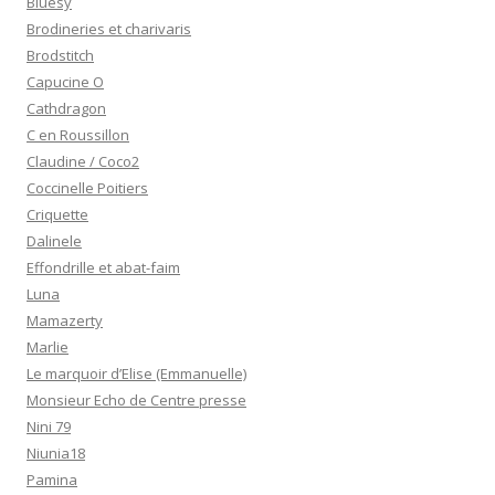
Bluesy
Brodineries et charivaris
Brodstitch
Capucine O
Cathdragon
C en Roussillon
Claudine / Coco2
Coccinelle Poitiers
Criquette
Dalinele
Effondrille et abat-faim
Luna
Mamazerty
Marlie
Le marquoir d’Elise (Emmanuelle)
Monsieur Echo de Centre presse
Nini 79
Niunia18
Pamina