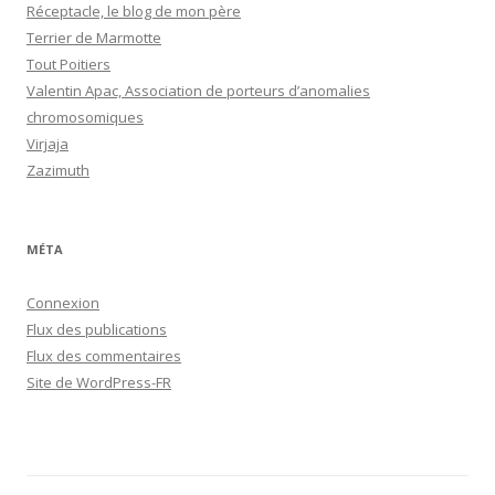
Réceptacle, le blog de mon père
Terrier de Marmotte
Tout Poitiers
Valentin Apac, Association de porteurs d’anomalies
chromosomiques
Virjaja
Zazimuth
MÉTA
Connexion
Flux des publications
Flux des commentaires
Site de WordPress-FR