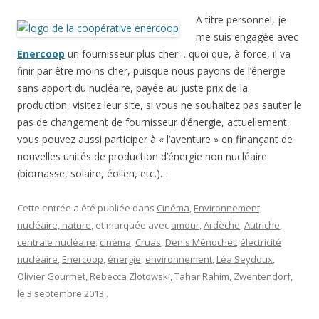
A titre personnel, je
me suis engagée avec
Enercoop
un fournisseur plus cher… quoi que, à force, il va
finir par être moins cher, puisque nous payons de l’énergie
sans apport du nucléaire, payée au juste prix de la
production, visitez leur site, si vous ne souhaitez pas sauter le
pas de changement de fournisseur d’énergie, actuellement,
vous pouvez aussi participer à « l’aventure » en finançant de
nouvelles unités de production d’énergie non nucléaire
(biomasse, solaire, éolien, etc.)…
Cette entrée a été publiée dans
Cinéma
,
Environnement,
nucléaire, nature
, et marquée avec
amour
,
Ardèche
,
Autriche
,
centrale nucléaire
,
cinéma
,
Cruas
,
Denis Ménochet
,
électricité
nucléaire
,
Enercoop
,
énergie
,
environnement
,
Léa Seydoux
,
Olivier Gourmet
,
Rebecca Zlotowski
,
Tahar Rahim
,
Zwentendorf
,
le
3 septembre 2013
.