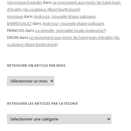
Véronique Dujardin
dans
Le monument aux morts de Saint-Jean-
d’Angély (du sculpteur Albert Bartholomé)
monique
dans
Androcur, nouvelle étape judiciaire
BARRIQUAULT
dans
Androcur, nouvelle étape judiciaire
FRANCOIS
dans
La grimolle, spécialité locale (poitevine?)
DROIN
dans
Le monument aux morts de Saint-Jean-d’Angély (du
sculpteur Albert Bartholomé)
RETROUVER UN ARTICLE PAR MOIS
Retrouver
un
article
par
mois
RETROUVER LES ARTICLES PAR CATÉGORIE
Retrouver
les
articles
par