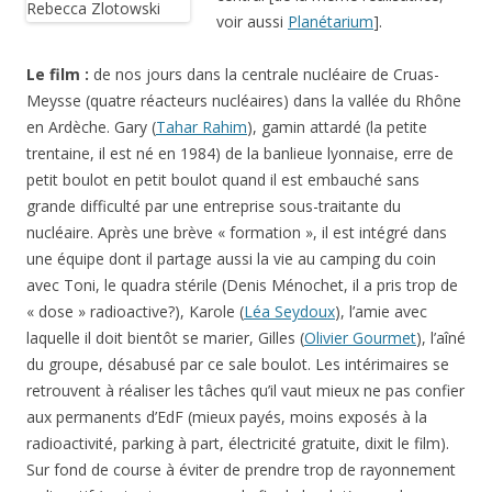
voir aussi
Planétarium
].
Le film :
de nos jours dans la centrale nucléaire de Cruas-
Meysse (quatre réacteurs nucléaires) dans la vallée du Rhône
en Ardèche. Gary (
Tahar Rahim
), gamin attardé (la petite
trentaine, il est né en 1984) de la banlieue lyonnaise, erre de
petit boulot en petit boulot quand il est embauché sans
grande difficulté par une entreprise sous-traitante du
nucléaire. Après une brève « formation », il est intégré dans
une équipe dont il partage aussi la vie au camping du coin
avec Toni, le quadra stérile (Denis Ménochet, il a pris trop de
« dose » radioactive?), Karole (
Léa Seydoux
), l’amie avec
laquelle il doit bientôt se marier, Gilles (
Olivier Gourmet
), l’aîné
du groupe, désabusé par ce sale boulot. Les intérimaires se
retrouvent à réaliser les tâches qu’il vaut mieux ne pas confier
aux permanents d’EdF (mieux payés, moins exposés à la
radioactivité, parking à part, électricité gratuite, dixit le film).
Sur fond de course à éviter de prendre trop de rayonnement