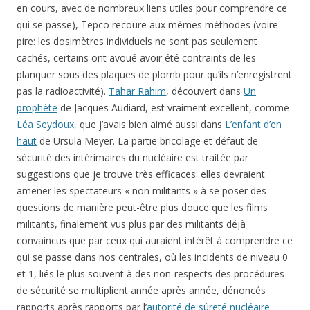
en cours, avec de nombreux liens utiles pour comprendre ce
qui se passe), Tepco recoure aux mêmes méthodes (voire
pire: les dosimètres individuels ne sont pas seulement
cachés, certains ont avoué avoir été contraints de les
planquer sous des plaques de plomb pour qu’ils n’enregistrent
pas la radioactivité).
Tahar Rahim
, découvert dans
Un
prophète
de Jacques Audiard, est vraiment excellent, comme
Léa Seydoux
, que j’avais bien aimé aussi dans
L’enfant d’en
haut
de Ursula Meyer. La partie bricolage et défaut de
sécurité des intérimaires du nucléaire est traitée par
suggestions que je trouve très efficaces: elles devraient
amener les spectateurs « non militants » à se poser des
questions de manière peut-être plus douce que les films
militants, finalement vus plus par des militants déjà
convaincus que par ceux qui auraient intérêt à comprendre ce
qui se passe dans nos centrales, où les incidents de niveau 0
et 1, liés le plus souvent à des non-respects des procédures
de sécurité se multiplient année après année, dénoncés
rapports après rapports par l’
autorité de sûreté nucléaire