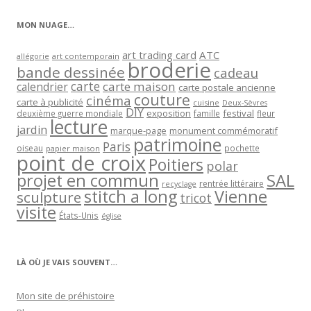
catégorie
MON NUAGE…
art trading card
ATC
allégorie
art contemporain
broderie
bande dessinée
cadeau
carte
carte maison
calendrier
carte postale ancienne
couture
cinéma
carte à publicité
cuisine
Deux-Sèvres
DIY
exposition
festival
famille
deuxième guerre mondiale
fleur
lecture
jardin
marque-page
monument commémoratif
patrimoine
Paris
oiseau
papier maison
pochette
point de croix
Poitiers
polar
projet en commun
SAL
rentrée littéraire
recyclage
stitch a long
Vienne
sculpture
tricot
visite
États-Unis
église
LÀ OÙ JE VAIS SOUVENT…
Mon site de préhistoire