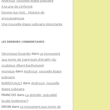
Androcur, nouvelle étape judiciaire
A la une de L’informé
Devine qui c’est… Histoire de
prosopagnosie
Une nouvelle étape judiciaire importante
LES DERNIERS COMMENTAIRES
Véronique Dujardin
dans
Le monument
aux morts de Saint-Jean-d’Angély (du
sculpteur Albert Bartholomé)
monique
dans
Androcur, nouvelle étape
judiciaire
BARRIQUAULT
dans
Androcur, nouvelle
étape judiciaire
FRANCOIS
dans
La grimolle, spécialité
locale (poitevine?)
DROIN
dans
Le monument aux morts de