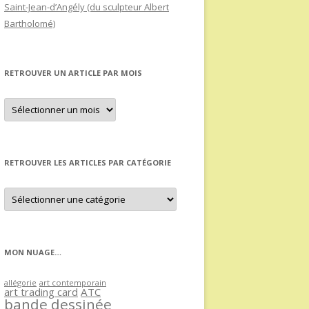
Saint-Jean-d’Angély (du sculpteur Albert
Bartholomé)
RETROUVER UN ARTICLE PAR MOIS
Retrouver
un
article
par
mois
RETROUVER LES ARTICLES PAR CATÉGORIE
Retrouver
les
articles
par
catégorie
MON NUAGE…
allégorie
art contemporain
art trading card
ATC
bande dessinée