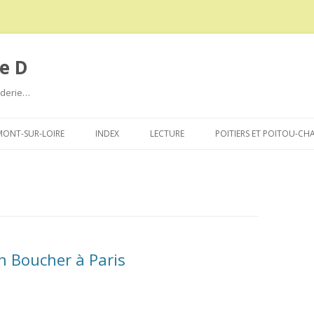
e D
roderie…
Aller
au
ONT-SUR-LOIRE
INDEX
LECTURE
POITIERS ET POITOU-CH
contenu
n Boucher à Paris