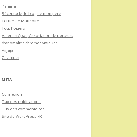
Pamina
Réceptacle, le blog de mon père
Terrier de Marmotte
Tout Poitiers
Valentin Apac, Association de porteurs
d’anomalies chromosomiques
Virjaja
Zazimuth
MÉTA
Connexion
Flux des publications
Flux des commentaires
Site de WordPress-FR