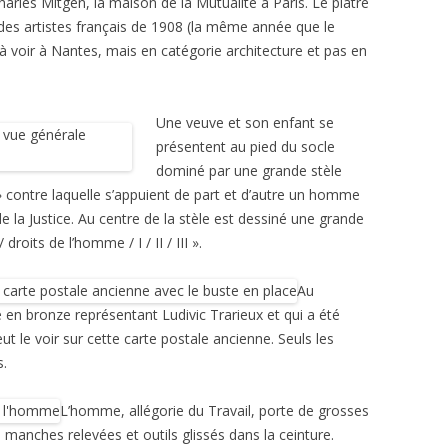
arles Mitgen, la maison de la Mutualité à Paris. Le plâtre
es artistes français de 1908 (la même année que le
 voir à Nantes, mais en catégorie architecture et pas en
Une veuve et son enfant se
présentent au pied du socle
dominé par une grande stèle
 contre laquelle s’appuient de part et d’autre un homme
e la Justice. Au centre de la stèle est dessiné une grande
 droits de l’homme / I / II / III ».
Au
 en bronze représentant Ludivic Trarieux et qui a été
t le voir sur cette carte postale ancienne. Seuls les
s.
L’homme, allégorie du Travail, porte de grosses
 manches relevées et outils glissés dans la ceinture.