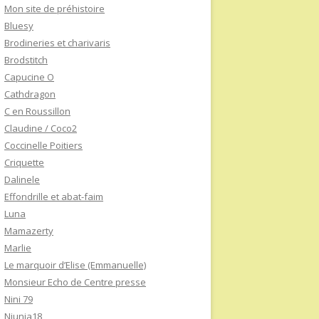
Mon site de préhistoire
Bluesy
Brodineries et charivaris
Brodstitch
Capucine O
Cathdragon
C en Roussillon
Claudine / Coco2
Coccinelle Poitiers
Criquette
Dalinele
Effondrille et abat-faim
Luna
Mamazerty
Marlie
Le marquoir d’Elise (Emmanuelle)
Monsieur Echo de Centre presse
Nini 79
Niunia18