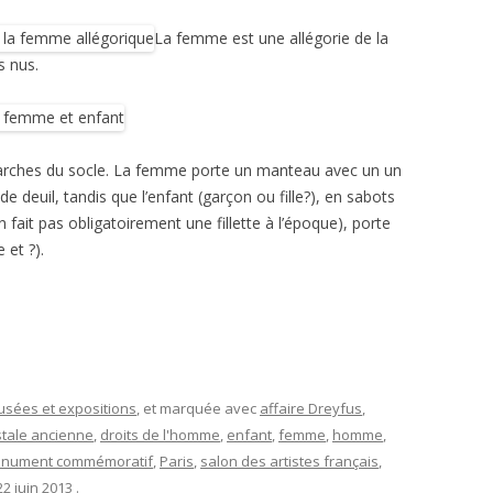
La femme est une allégorie de la
s nus.
arches du socle. La femme porte un manteau avec un un
 deuil, tandis que l’enfant (garçon ou fille?), en sabots
 fait pas obligatoirement une fillette à l’époque), porte
 et ?).
musées et expositions
, et marquée avec
affaire Dreyfus
,
stale ancienne
,
droits de l'homme
,
enfant
,
femme
,
homme
,
nument commémoratif
,
Paris
,
salon des artistes français
,
22 juin 2013
.