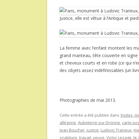
Justice, elle est vêtue à l’Antique et pied
La femme avec l’enfant montent les m
grand manteau, tête couverte en signe de
et cheveux courts et en robe (ce qui n’en
des objets assez indéfinissables (un livre
Photographies de mai 2013.
Cette entrée a été publiée dans
Visites, 
allégorie
,
Aubeterre-sur-Dronne
,
carte po
Jean Boucher
,
justice
,
Ludovic Trarieux
,
mo
sculpture
,
travail
,
veuve
,
Victor Lesage
, le