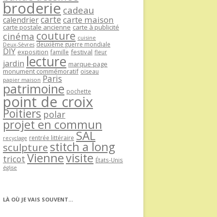
broderie
cadeau
carte
carte maison
calendrier
carte postale ancienne
carte à publicité
couture
cinéma
cuisine
deuxième guerre mondiale
Deux-Sèvres
DIY
exposition
festival
famille
fleur
lecture
jardin
marque-page
monument commémoratif
oiseau
Paris
papier maison
patrimoine
pochette
point de croix
Poitiers
polar
projet en commun
SAL
rentrée littéraire
recyclage
stitch a long
sculpture
Vienne
visite
tricot
États-Unis
église
LÀ OÙ JE VAIS SOUVENT…