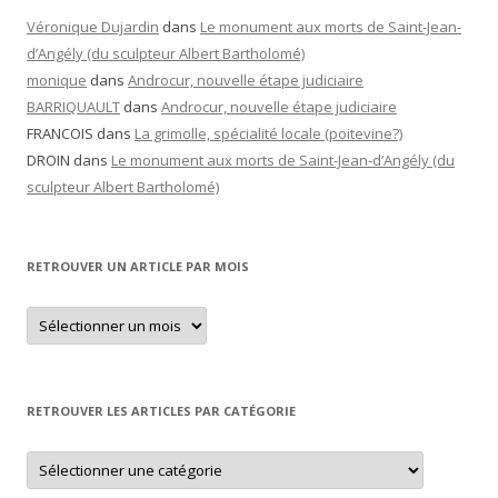
Véronique Dujardin
dans
Le monument aux morts de Saint-Jean-
d’Angély (du sculpteur Albert Bartholomé)
monique
dans
Androcur, nouvelle étape judiciaire
BARRIQUAULT
dans
Androcur, nouvelle étape judiciaire
FRANCOIS
dans
La grimolle, spécialité locale (poitevine?)
DROIN
dans
Le monument aux morts de Saint-Jean-d’Angély (du
sculpteur Albert Bartholomé)
RETROUVER UN ARTICLE PAR MOIS
Retrouver
un
article
par
mois
RETROUVER LES ARTICLES PAR CATÉGORIE
Retrouver
les
articles