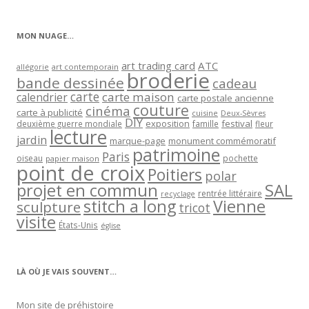
par
catégorie
MON NUAGE…
art trading card
ATC
allégorie
art contemporain
broderie
bande dessinée
cadeau
carte
carte maison
calendrier
carte postale ancienne
couture
cinéma
carte à publicité
cuisine
Deux-Sèvres
DIY
exposition
festival
famille
deuxième guerre mondiale
fleur
lecture
jardin
marque-page
monument commémoratif
patrimoine
Paris
oiseau
papier maison
pochette
point de croix
Poitiers
polar
projet en commun
SAL
rentrée littéraire
recyclage
stitch a long
Vienne
sculpture
tricot
visite
États-Unis
église
LÀ OÙ JE VAIS SOUVENT…
Mon site de préhistoire