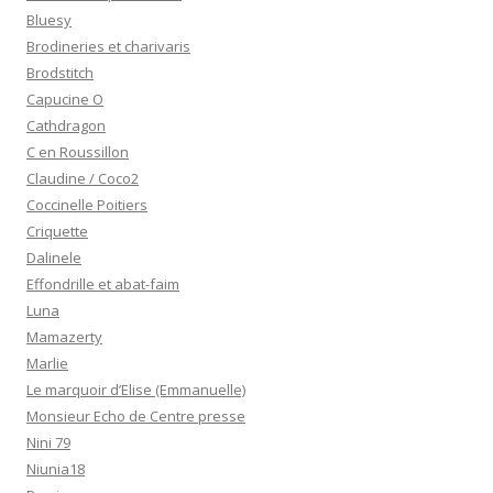
Bluesy
Brodineries et charivaris
Brodstitch
Capucine O
Cathdragon
C en Roussillon
Claudine / Coco2
Coccinelle Poitiers
Criquette
Dalinele
Effondrille et abat-faim
Luna
Mamazerty
Marlie
Le marquoir d’Elise (Emmanuelle)
Monsieur Echo de Centre presse
Nini 79
Niunia18