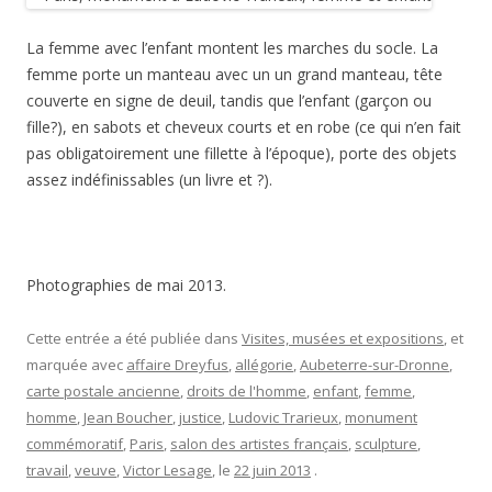
La femme avec l’enfant montent les marches du socle. La
femme porte un manteau avec un un grand manteau, tête
couverte en signe de deuil, tandis que l’enfant (garçon ou
fille?), en sabots et cheveux courts et en robe (ce qui n’en fait
pas obligatoirement une fillette à l’époque), porte des objets
assez indéfinissables (un livre et ?).
Photographies de mai 2013.
Cette entrée a été publiée dans
Visites, musées et expositions
, et
marquée avec
affaire Dreyfus
,
allégorie
,
Aubeterre-sur-Dronne
,
carte postale ancienne
,
droits de l'homme
,
enfant
,
femme
,
homme
,
Jean Boucher
,
justice
,
Ludovic Trarieux
,
monument
commémoratif
,
Paris
,
salon des artistes français
,
sculpture
,
travail
,
veuve
,
Victor Lesage
, le
22 juin 2013
.