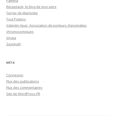
Pamina
Réceptacle, le blog de mon père
Terrier de Marmotte
Tout Poitiers
Valentin Apac, Association de porteurs d’anomalies
chromosomiques
Virjaja
Zazimuth
MÉTA
Connexion
Flux des publications
Flux des commentaires
Site de WordPress-FR