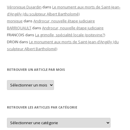
Véronique Dujardin
dans
Le monument aux morts de Saint-Jean-
d’Angély (du sculpteur Albert Bartholomé)
monique
dans
Androcur, nouvelle étape judiciaire
BARRIQUAULT
dans
Androcur, nouvelle étape judiciaire
FRANCOIS
dans
La grimolle, spécialité locale (poitevine?)
DROIN
dans
Le monument aux morts de Saint-Jean-d’Angély (du
sculpteur Albert Bartholomé)
RETROUVER UN ARTICLE PAR MOIS
Retrouver
un
article
par
mois
RETROUVER LES ARTICLES PAR CATÉGORIE
Retrouver
les
articles