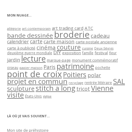
par
catégorie
MON NUAGE…
art trading card
ATC
allégorie
art contemporain
broderie
bande dessinée
cadeau
carte
carte maison
calendrier
carte postale ancienne
couture
cinéma
carte à publicité
cuisine
Deux-Sèvres
DIY
exposition
festival
famille
deuxième guerre mondiale
fleur
lecture
jardin
marque-page
monument commémoratif
patrimoine
Paris
oiseau
papier maison
pochette
point de croix
Poitiers
polar
projet en commun
SAL
rentrée littéraire
recyclage
stitch a long
Vienne
sculpture
tricot
visite
États-Unis
église
LÀ OÙ JE VAIS SOUVENT…
Mon site de préhistoire