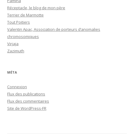
Pamina
Réceptacle, le blog de mon père
Terrier de Marmotte
Tout Poitiers
Valentin Apac, Association de porteurs d’anomalies
chromosomiques
Virjaja
Zazimuth
MÉTA
Connexion
Flux des publications
Flux des commentaires
Site de WordPress-FR