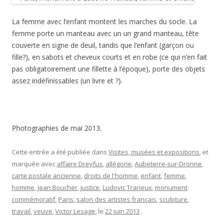
La femme avec l’enfant montent les marches du socle. La
femme porte un manteau avec un un grand manteau, tête
couverte en signe de deuil, tandis que l’enfant (garçon ou
fille?), en sabots et cheveux courts et en robe (ce qui n’en fait
pas obligatoirement une fillette à l’époque), porte des objets
assez indéfinissables (un livre et ?).
Photographies de mai 2013.
Cette entrée a été publiée dans
Visites, musées et expositions
, et
marquée avec
affaire Dreyfus
,
allégorie
,
Aubeterre-sur-Dronne
,
carte postale ancienne
,
droits de l'homme
,
enfant
,
femme
,
homme
,
Jean Boucher
,
justice
,
Ludovic Trarieux
,
monument
commémoratif
,
Paris
,
salon des artistes français
,
sculpture
,
travail
,
veuve
,
Victor Lesage
, le
22 juin 2013
.