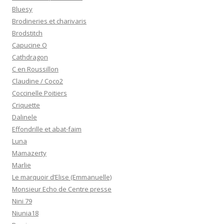
Bluesy
Brodineries et charivaris
Brodstitch
Capucine O
Cathdragon
C en Roussillon
Claudine / Coco2
Coccinelle Poitiers
Criquette
Dalinele
Effondrille et abat-faim
Luna
Mamazerty
Marlie
Le marquoir d’Elise (Emmanuelle)
Monsieur Echo de Centre presse
Nini 79
Niunia18