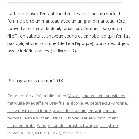
La femme avec l’enfant montent les marches du socle. La
femme porte un manteau avec un un grand manteau, tête
couverte en signe de deuil, tandis que l’enfant (garçon ou
fille?), en sabots et cheveux courts et en robe (ce qui n’en fait
pas obligatoirement une fillette à l’époque), porte des objets
assez indéfinissables (un livre et ?).
Photographies de mai 2013.
Cette entrée a été publiée dans
Visites, musées et expositions
, et
marquée avec
affaire Dreyfus
,
allégorie
,
Aubeterre-sur-Dronne
,
carte postale ancienne
,
droits de l'homme
,
enfant
,
femme
,
homme
,
Jean Boucher
,
justice
,
Ludovic Trarieux
,
monument
commémoratif
,
Paris
,
salon des artistes français
,
sculpture
,
travail
,
veuve
,
Victor Lesage
, le
22 juin 2013
.