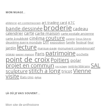
par
catégorie
MON NUAGE…
art trading card
ATC
allégorie
art contemporain
broderie
bande dessinée
cadeau
carte
carte maison
calendrier
carte postale ancienne
couture
cinéma
carte à publicité
cuisine
Deux-Sèvres
DIY
exposition
festival
famille
deuxième guerre mondiale
fleur
lecture
jardin
marque-page
monument commémoratif
patrimoine
Paris
oiseau
papier maison
pochette
point de croix
Poitiers
polar
projet en commun
SAL
rentrée littéraire
recyclage
stitch a long
Vienne
sculpture
tricot
visite
États-Unis
église
LÀ OÙ JE VAIS SOUVENT…
Mon site de préhistoire