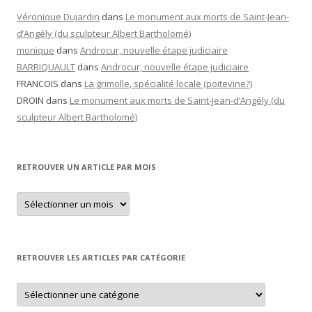
Véronique Dujardin
dans
Le monument aux morts de Saint-Jean-
d’Angély (du sculpteur Albert Bartholomé)
monique
dans
Androcur, nouvelle étape judiciaire
BARRIQUAULT
dans
Androcur, nouvelle étape judiciaire
FRANCOIS
dans
La grimolle, spécialité locale (poitevine?)
DROIN
dans
Le monument aux morts de Saint-Jean-d’Angély (du
sculpteur Albert Bartholomé)
RETROUVER UN ARTICLE PAR MOIS
Retrouver
un
article
par
mois
RETROUVER LES ARTICLES PAR CATÉGORIE
Retrouver
les
articles