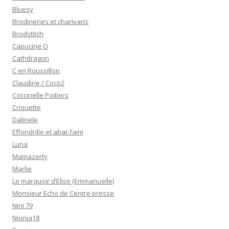
Bluesy
Brodineries et charivaris
Brodstitch
Capucine O
Cathdragon
C en Roussillon
Claudine / Coco2
Coccinelle Poitiers
Criquette
Dalinele
Effondrille et abat-faim
Luna
Mamazerty
Marlie
Le marquoir d’Elise (Emmanuelle)
Monsieur Echo de Centre presse
Nini 79
Niunia18