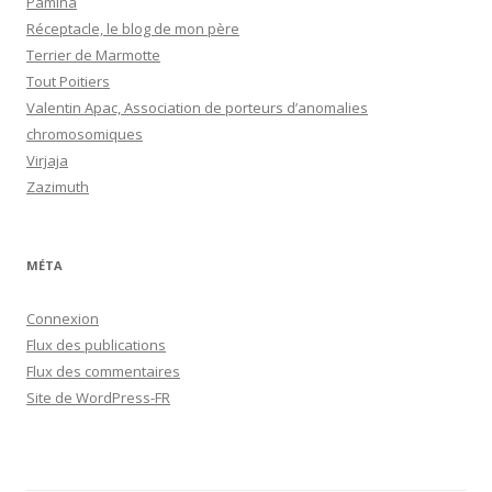
Pamina
Réceptacle, le blog de mon père
Terrier de Marmotte
Tout Poitiers
Valentin Apac, Association de porteurs d’anomalies
chromosomiques
Virjaja
Zazimuth
MÉTA
Connexion
Flux des publications
Flux des commentaires
Site de WordPress-FR