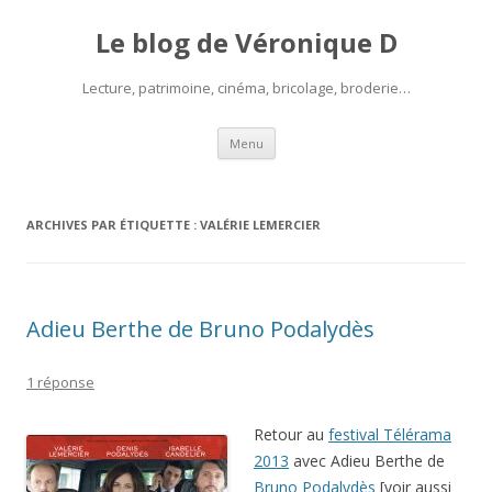
Le blog de Véronique D
Lecture, patrimoine, cinéma, bricolage, broderie…
Aller
Menu
au
contenu
ARCHIVES PAR ÉTIQUETTE :
VALÉRIE LEMERCIER
Adieu Berthe de Bruno Podalydès
1 réponse
Retour au
festival Télérama
2013
avec Adieu Berthe de
Bruno Podalydès
[voir aussi