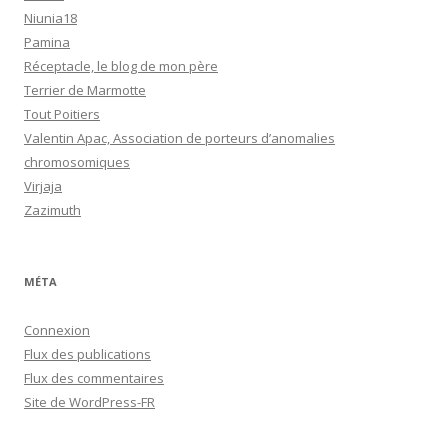
Niunia18
Pamina
Réceptacle, le blog de mon père
Terrier de Marmotte
Tout Poitiers
Valentin Apac, Association de porteurs d’anomalies
chromosomiques
Virjaja
Zazimuth
MÉTA
Connexion
Flux des publications
Flux des commentaires
Site de WordPress-FR