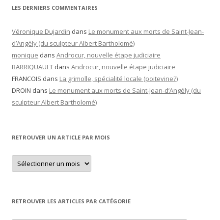
LES DERNIERS COMMENTAIRES
Véronique Dujardin
dans
Le monument aux morts de Saint-Jean-
d’Angély (du sculpteur Albert Bartholomé)
monique
dans
Androcur, nouvelle étape judiciaire
BARRIQUAULT
dans
Androcur, nouvelle étape judiciaire
FRANCOIS
dans
La grimolle, spécialité locale (poitevine?)
DROIN
dans
Le monument aux morts de Saint-Jean-d’Angély (du
sculpteur Albert Bartholomé)
RETROUVER UN ARTICLE PAR MOIS
Retrouver
un
article
par
mois
RETROUVER LES ARTICLES PAR CATÉGORIE