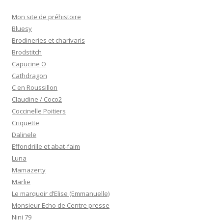
Mon site de préhistoire
Bluesy
Brodineries et charivaris
Brodstitch
Capucine O
Cathdragon
C en Roussillon
Claudine / Coco2
Coccinelle Poitiers
Criquette
Dalinele
Effondrille et abat-faim
Luna
Mamazerty
Marlie
Le marquoir d’Elise (Emmanuelle)
Monsieur Echo de Centre presse
Nini 79