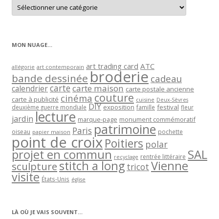
Retrouver
les
articles
par
catégorie
MON NUAGE…
art trading card
ATC
allégorie
art contemporain
broderie
bande dessinée
cadeau
carte
carte maison
calendrier
carte postale ancienne
couture
cinéma
carte à publicité
cuisine
Deux-Sèvres
DIY
exposition
festival
famille
deuxième guerre mondiale
fleur
lecture
jardin
marque-page
monument commémoratif
patrimoine
Paris
oiseau
papier maison
pochette
point de croix
Poitiers
polar
projet en commun
SAL
rentrée littéraire
recyclage
stitch a long
Vienne
sculpture
tricot
visite
États-Unis
église
LÀ OÙ JE VAIS SOUVENT…