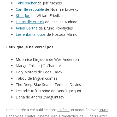
Take shelter
de Jeff Nichols
Camille redouble
de Noémie Lvovsky
Killer Joe
de William Friedkin
De rouille et d’os
de Jacques Audiard
Adieu Berthe
de Bruno Podalydès
Les enfants loups
de Hosoda Mamor
Ceux que je ne verrai pas
Moonrise Kingdom de Wes Anderson
Margin Call de J.C. Chandor
Holy Motors de Leos Carax
Tabou de Miguel Gomes
The Deep Blue Sea de Terence Davies
Les adieux à la reine de Benoît Jacquot
Elena de Andreï Zviaguintsev
Cette entrée a été publiée dans
Cinéma
, et marquée avec
Bruno
Podalydès
,
Chatou
,
cinéma
,
Denis Podalydès
,
deuil
,
Pierre Arditi
,