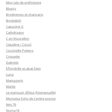
Mon site de préhistoire
Bluesy
Brodineries et charivaris
Brodstitch
Capucine O
Cathdragon
C en Roussillon
Claudine / Coco2
Coccinelle Poitiers
Criquette
Dalinele
Effondrille et abat-faim
Luna
Mamazerty
Marlie
Le marquoir d’Elise (Emmanuelle)
Monsieur Echo de Centre presse
Nini 79
Niunia18