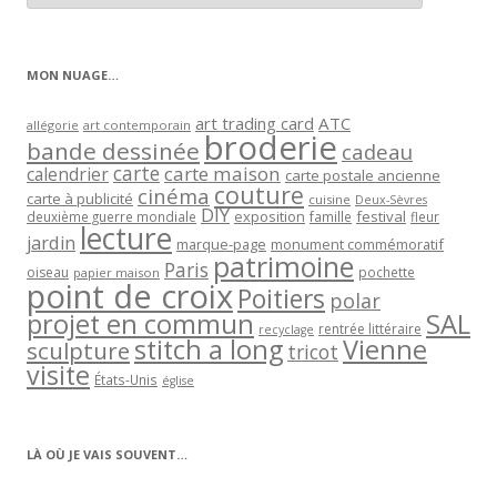
articles
par
catégorie
MON NUAGE…
art trading card
ATC
allégorie
art contemporain
broderie
bande dessinée
cadeau
carte
carte maison
calendrier
carte postale ancienne
couture
cinéma
carte à publicité
cuisine
Deux-Sèvres
DIY
exposition
festival
famille
deuxième guerre mondiale
fleur
lecture
jardin
marque-page
monument commémoratif
patrimoine
Paris
oiseau
papier maison
pochette
point de croix
Poitiers
polar
projet en commun
SAL
rentrée littéraire
recyclage
stitch a long
Vienne
sculpture
tricot
visite
États-Unis
église
LÀ OÙ JE VAIS SOUVENT…