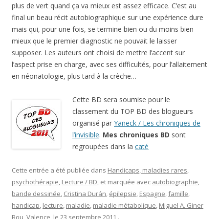
plus de vert quand ça va mieux est assez efficace. C’est au
final un beau récit autobiographique sur une expérience dure
mais qui, pour une fois, se termine bien ou du moins bien
mieux que le premier diagnostic ne pouvait le laisser
supposer. Les auteurs ont choisi de mettre l’accent sur
l’aspect prise en charge, avec ses difficultés, pour l’allaitement
en néonatologie, plus tard à la crèche…
Cette BD sera soumise pour le
classement du TOP BD des blogueurs
organisé par
Yaneck / Les chroniques de
l’invisible
.
Mes chroniques BD
sont
regroupées dans la
caté
Cette entrée a été publiée dans
Handicaps, maladies rares,
psychothérapie
,
Lecture / BD
, et marquée avec
autobiographie
,
bande dessinée
,
Cristina Durán
,
épilepsie
,
Espagne
,
famille
,
handicap
,
lecture
,
maladie
,
maladie métabolique
,
Miguel A. Giner
Bou
,
Valence
, le
23 septembre 2011
.