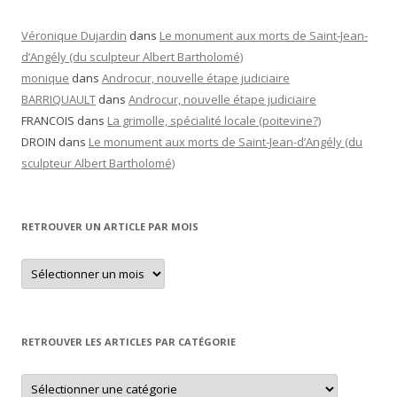
Véronique Dujardin
dans
Le monument aux morts de Saint-Jean-
d’Angély (du sculpteur Albert Bartholomé)
monique
dans
Androcur, nouvelle étape judiciaire
BARRIQUAULT
dans
Androcur, nouvelle étape judiciaire
FRANCOIS
dans
La grimolle, spécialité locale (poitevine?)
DROIN
dans
Le monument aux morts de Saint-Jean-d’Angély (du
sculpteur Albert Bartholomé)
RETROUVER UN ARTICLE PAR MOIS
Retrouver
un
article
par
mois
RETROUVER LES ARTICLES PAR CATÉGORIE
Retrouver
les