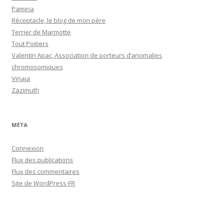
Pamina
Réceptacle, le blog de mon père
Terrier de Marmotte
Tout Poitiers
Valentin Apac, Association de porteurs d’anomalies
chromosomiques
Virjaja
Zazimuth
MÉTA
Connexion
Flux des publications
Flux des commentaires
Site de WordPress-FR