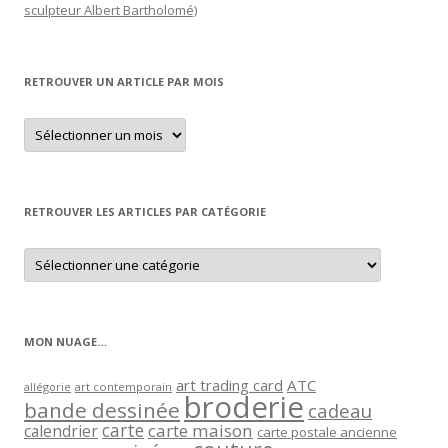
sculpteur Albert Bartholomé)
RETROUVER UN ARTICLE PAR MOIS
Retrouver
un
article
par
mois
RETROUVER LES ARTICLES PAR CATÉGORIE
Retrouver
les
articles
par
catégorie
MON NUAGE…
art trading card
ATC
allégorie
art contemporain
broderie
bande dessinée
cadeau
carte
carte maison
calendrier
carte postale ancienne