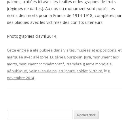
palmes, traitées ici avec les feuilles et les grappes de fruits
(régimes de dattes). Au dos du monument sont portés les
noms des morts pour la France de 1914-1918, complétés par
des plaques avec les victimes des conflits ultérieurs.
Photographies d’avril 2014
Cette entrée a été publiée dans
Visites, musées et expositions
, et
marquée avec
allégorie
,
Eugène Bourgouin
,
Jura
,
monument aux
morts
,
monument commémoratif
,
Première guerre mondiale
,
République
,
Salins-les-Bains
,
sculpture
,
soldat
,
Victoire
, le
8
novembre 2014
.
Rechercher :