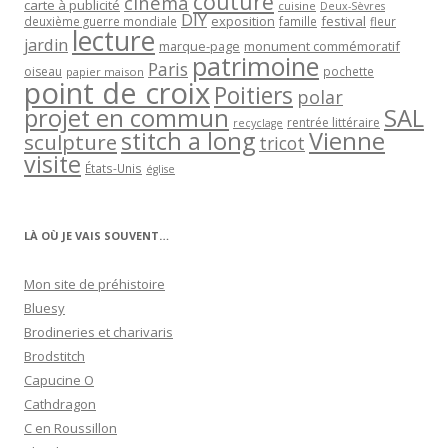
couture
cinéma
carte à publicité
cuisine
Deux-Sèvres
DIY
exposition
festival
famille
deuxième guerre mondiale
fleur
lecture
jardin
marque-page
monument commémoratif
patrimoine
Paris
oiseau
papier maison
pochette
point de croix
Poitiers
polar
projet en commun
SAL
rentrée littéraire
recyclage
stitch a long
Vienne
sculpture
tricot
visite
États-Unis
église
LÀ OÙ JE VAIS SOUVENT…
Mon site de préhistoire
Bluesy
Brodineries et charivaris
Brodstitch
Capucine O
Cathdragon
C en Roussillon