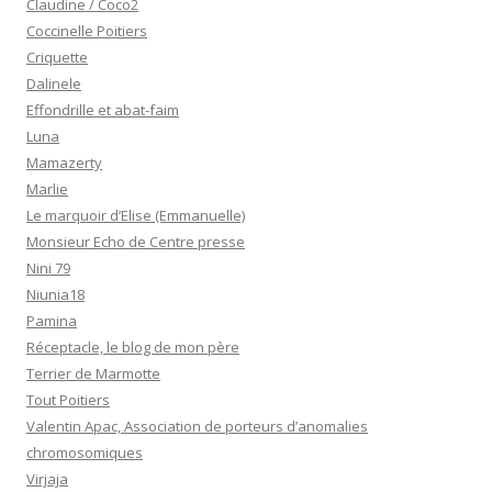
Claudine / Coco2
Coccinelle Poitiers
Criquette
Dalinele
Effondrille et abat-faim
Luna
Mamazerty
Marlie
Le marquoir d’Elise (Emmanuelle)
Monsieur Echo de Centre presse
Nini 79
Niunia18
Pamina
Réceptacle, le blog de mon père
Terrier de Marmotte
Tout Poitiers
Valentin Apac, Association de porteurs d’anomalies
chromosomiques
Virjaja