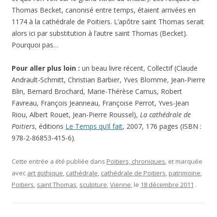
Thomas Becket, canonisé entre temps, étaient arrivées en
1174 à la cathédrale de Poitiers. L’apôtre saint Thomas serait
alors ici par substitution à l’autre saint Thomas (Becket).
Pourquoi pas…
Pour aller plus loin :
un beau livre récent, Collectif (Claude
Andrault-Schmitt, Christian Barbier, Yves Blomme, Jean-Pierre
Blin, Bernard Brochard, Marie-Thérèse Camus, Robert
Favreau, François Jeanneau, Françoise Perrot, Yves-Jean
Riou, Albert Rouet, Jean-Pierre Roussel),
La cathédrale de
Poitiers
, éditions
Le Temps qu’il fait
, 2007, 176 pages (ISBN :
978-2-86853-415-6).
Cette entrée a été publiée dans
Poitiers, chroniques
, et marquée
avec
art gothique
,
cathédrale
,
cathédrale de Poitiers
,
patrimoine
,
Poitiers
,
saint Thomas
,
sculpture
,
Vienne
, le
18 décembre 2011
.