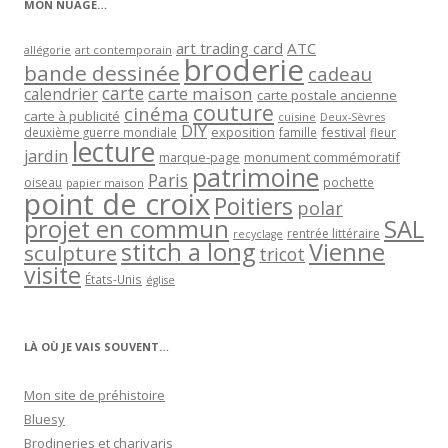
MON NUAGE…
art trading card
ATC
allégorie
art contemporain
broderie
bande dessinée
cadeau
carte
carte maison
calendrier
carte postale ancienne
couture
cinéma
carte à publicité
cuisine
Deux-Sèvres
DIY
exposition
festival
famille
deuxième guerre mondiale
fleur
lecture
jardin
marque-page
monument commémoratif
patrimoine
Paris
oiseau
papier maison
pochette
point de croix
Poitiers
polar
projet en commun
SAL
rentrée littéraire
recyclage
stitch a long
Vienne
sculpture
tricot
visite
États-Unis
église
LÀ OÙ JE VAIS SOUVENT…
Mon site de préhistoire
Bluesy
Brodineries et charivaris