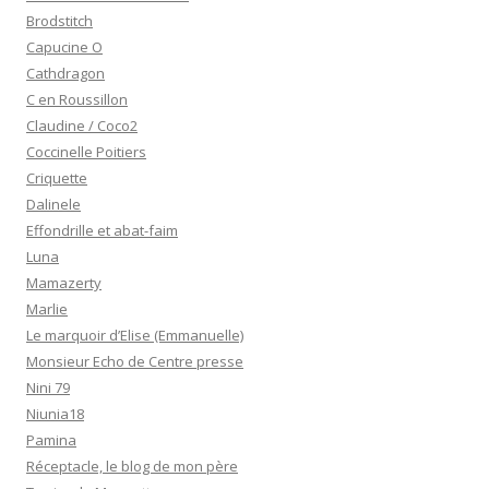
Brodstitch
Capucine O
Cathdragon
C en Roussillon
Claudine / Coco2
Coccinelle Poitiers
Criquette
Dalinele
Effondrille et abat-faim
Luna
Mamazerty
Marlie
Le marquoir d’Elise (Emmanuelle)
Monsieur Echo de Centre presse
Nini 79
Niunia18
Pamina
Réceptacle, le blog de mon père