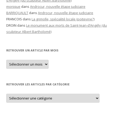
d’Angély (du sculpteur Albert Bartholomé)
monique
dans
Androcur, nouvelle étape judiciaire
BARRIQUAULT
dans
Androcur, nouvelle étape judiciaire
FRANCOIS
dans
La grimolle, spécialité locale (poitevine?)
DROIN
dans
Le monument aux morts de Saint-Jean-d’Angély (du
sculpteur Albert Bartholomé)
RETROUVER UN ARTICLE PAR MOIS
Retrouver
un
article
par
mois
RETROUVER LES ARTICLES PAR CATÉGORIE
Retrouver
les
articles
par
catégorie