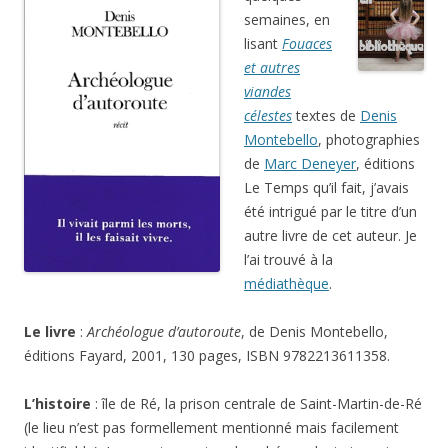
semaines, en
lisant
Fouaces
et autres
viandes
célestes
textes de
Denis
Montebello
, photographies
de
Marc Deneyer
, éditions
Le Temps qu’il fait, j’avais
été intrigué par le titre d’un
autre livre de cet auteur. Je
l’ai trouvé à la
médiathèque
.
Le livre
:
Archéologue d’autoroute
, de Denis Montebello,
éditions Fayard, 2001, 130 pages, ISBN 9782213611358.
L’histoire
: île de Ré, la prison centrale de Saint-Martin-de-Ré
(le lieu n’est pas formellement mentionné mais facilement