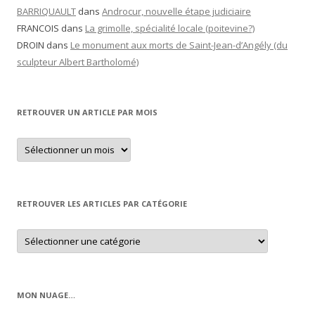
BARRIQUAULT
dans
Androcur, nouvelle étape judiciaire
FRANCOIS
dans
La grimolle, spécialité locale (poitevine?)
DROIN
dans
Le monument aux morts de Saint-Jean-d’Angély (du
sculpteur Albert Bartholomé)
RETROUVER UN ARTICLE PAR MOIS
Retrouver
un
article
par
mois
RETROUVER LES ARTICLES PAR CATÉGORIE
Retrouver
les
articles
par
catégorie
MON NUAGE…