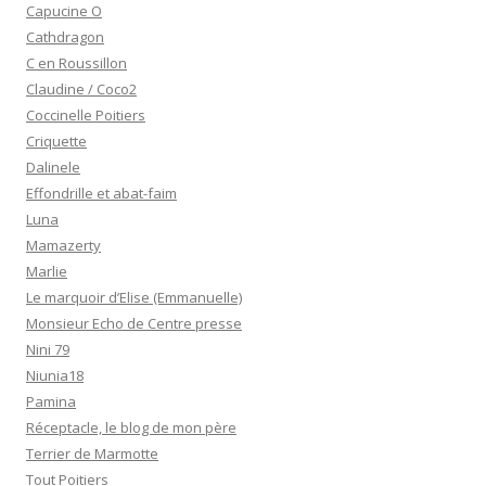
Capucine O
Cathdragon
C en Roussillon
Claudine / Coco2
Coccinelle Poitiers
Criquette
Dalinele
Effondrille et abat-faim
Luna
Mamazerty
Marlie
Le marquoir d’Elise (Emmanuelle)
Monsieur Echo de Centre presse
Nini 79
Niunia18
Pamina
Réceptacle, le blog de mon père
Terrier de Marmotte
Tout Poitiers