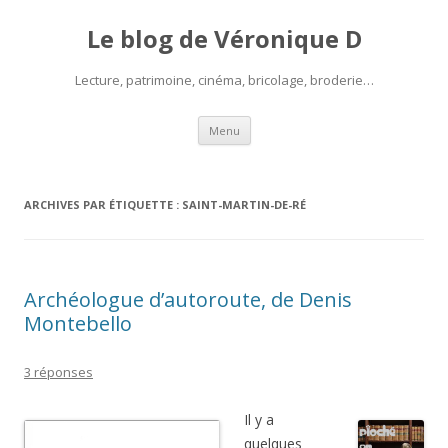
Le blog de Véronique D
Lecture, patrimoine, cinéma, bricolage, broderie…
Aller
Menu
au
contenu
ARCHIVES PAR ÉTIQUETTE :
SAINT-MARTIN-DE-RÉ
Archéologue d’autoroute, de Denis
Montebello
3 réponses
Il y a
quelques