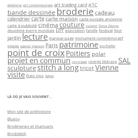
art trading card
ATC
allégorie
art contemporain
broderie
bande dessinée
cadeau
carte
carte maison
calendrier
carte postale ancienne
couture
cinéma
carte à publicité
cuisine
Deux-Sèvres
DIY
exposition
festival
famille
deuxième guerre mondiale
fleur
lecture
jardin
marque-page
monument commémoratif
patrimoine
Paris
oiseau
papier maison
pochette
point de croix
Poitiers
polar
projet en commun
SAL
rentrée littéraire
recyclage
stitch a long
Vienne
sculpture
tricot
visite
États-Unis
église
LÀ OÙ JE VAIS SOUVENT…
Mon site de préhistoire
Bluesy
Brodineries et charivaris
Brodstitch