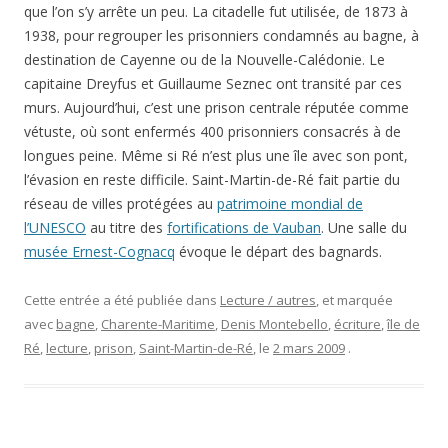
que l’on s’y arrête un peu. La citadelle fut utilisée, de 1873 à
1938, pour regrouper les prisonniers condamnés au bagne, à
destination de Cayenne ou de la Nouvelle-Calédonie. Le
capitaine Dreyfus et Guillaume Seznec ont transité par ces
murs. Aujourd’hui, c’est une prison centrale réputée comme
vétuste, où sont enfermés 400 prisonniers consacrés à de
longues peine. Même si Ré n’est plus une île avec son pont,
l’évasion en reste difficile. Saint-Martin-de-Ré fait partie du
réseau de villes protégées au
patrimoine mondial de
l’UNESCO
au titre des
fortifications de Vauban
. Une salle du
musée Ernest-Cognacq
évoque le départ des bagnards.
Cette entrée a été publiée dans
Lecture / autres
, et marquée
avec
bagne
,
Charente-Maritime
,
Denis Montebello
,
écriture
,
île de
Ré
,
lecture
,
prison
,
Saint-Martin-de-Ré
, le
2 mars 2009
.