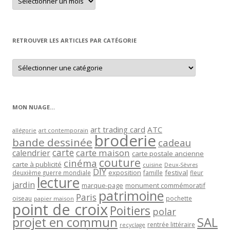
un
article
par
mois
RETROUVER LES ARTICLES PAR CATÉGORIE
Retrouver
les
articles
par
catégorie
MON NUAGE…
art trading card
ATC
allégorie
art contemporain
broderie
bande dessinée
cadeau
carte
carte maison
calendrier
carte postale ancienne
couture
cinéma
carte à publicité
cuisine
Deux-Sèvres
DIY
exposition
festival
famille
deuxième guerre mondiale
fleur
lecture
jardin
marque-page
monument commémoratif
patrimoine
Paris
oiseau
papier maison
pochette
point de croix
Poitiers
polar
projet en commun
SAL
rentrée littéraire
recyclage