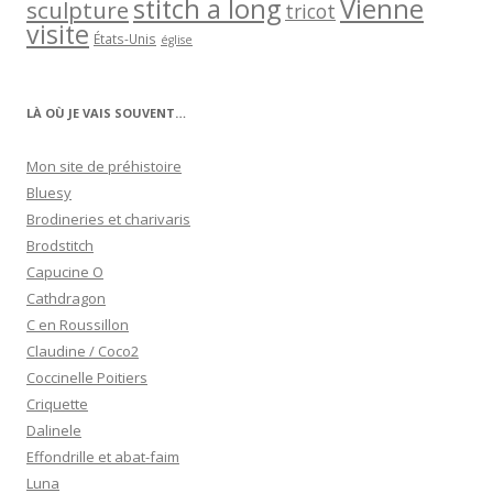
stitch a long
Vienne
sculpture
tricot
visite
États-Unis
église
LÀ OÙ JE VAIS SOUVENT…
Mon site de préhistoire
Bluesy
Brodineries et charivaris
Brodstitch
Capucine O
Cathdragon
C en Roussillon
Claudine / Coco2
Coccinelle Poitiers
Criquette
Dalinele
Effondrille et abat-faim
Luna