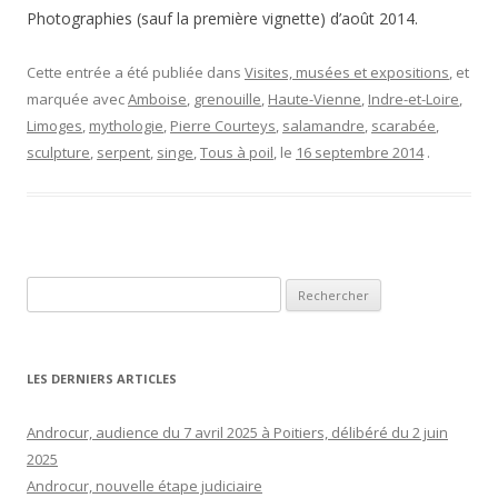
Photographies (sauf la première vignette) d’août 2014.
Cette entrée a été publiée dans
Visites, musées et expositions
, et
marquée avec
Amboise
,
grenouille
,
Haute-Vienne
,
Indre-et-Loire
,
Limoges
,
mythologie
,
Pierre Courteys
,
salamandre
,
scarabée
,
sculpture
,
serpent
,
singe
,
Tous à poil
, le
16 septembre 2014
.
Rechercher :
LES DERNIERS ARTICLES
Androcur, audience du 7 avril 2025 à Poitiers, délibéré du 2 juin
2025
Androcur, nouvelle étape judiciaire