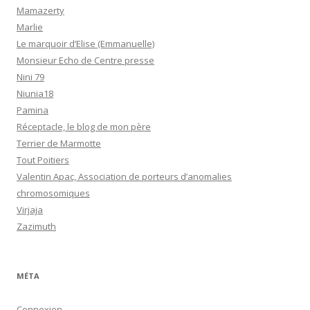
Mamazerty
Marlie
Le marquoir d’Elise (Emmanuelle)
Monsieur Echo de Centre presse
Nini 79
Niunia18
Pamina
Réceptacle, le blog de mon père
Terrier de Marmotte
Tout Poitiers
Valentin Apac, Association de porteurs d’anomalies
chromosomiques
Virjaja
Zazimuth
MÉTA
Connexion