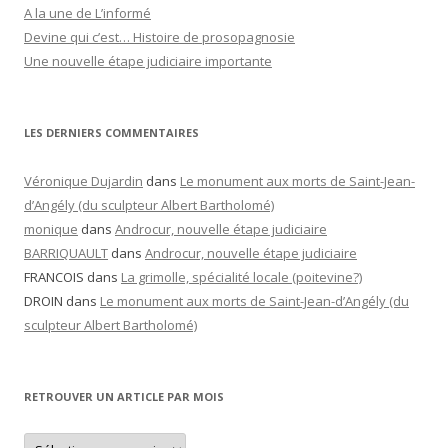
A la une de L’informé
Devine qui c’est… Histoire de prosopagnosie
Une nouvelle étape judiciaire importante
LES DERNIERS COMMENTAIRES
Véronique Dujardin
dans
Le monument aux morts de Saint-Jean-
d’Angély (du sculpteur Albert Bartholomé)
monique
dans
Androcur, nouvelle étape judiciaire
BARRIQUAULT
dans
Androcur, nouvelle étape judiciaire
FRANCOIS
dans
La grimolle, spécialité locale (poitevine?)
DROIN
dans
Le monument aux morts de Saint-Jean-d’Angély (du
sculpteur Albert Bartholomé)
RETROUVER UN ARTICLE PAR MOIS
Retrouver