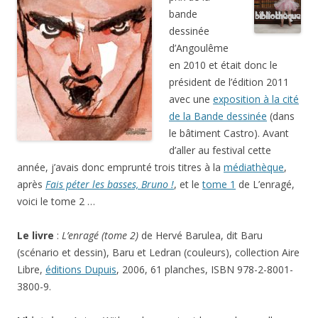
bande
dessinée
d’Angoulême
en 2010 et était donc le
président de l’édition 2011
avec une
exposition à la cité
de la Bande dessinée
(dans
le bâtiment Castro). Avant
d’aller au festival cette
année, j’avais donc emprunté trois titres à la
médiathèque
,
après
Fais péter les basses, Bruno !
, et le
tome 1
de L’enragé,
voici le tome 2 …
Le livre
:
L’enragé (tome 2)
de Hervé Barulea, dit Baru
(scénario et dessin), Baru et Ledran (couleurs), collection Aire
Libre,
éditions Dupuis
, 2006, 61 planches, ISBN 978-2-8001-
3800-9.