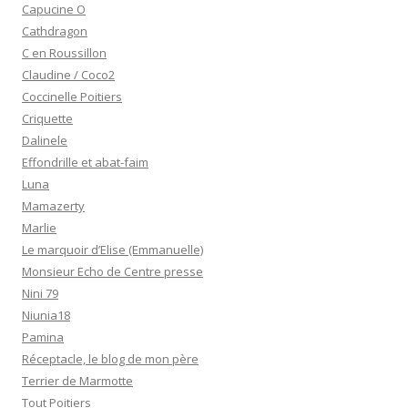
Capucine O
Cathdragon
C en Roussillon
Claudine / Coco2
Coccinelle Poitiers
Criquette
Dalinele
Effondrille et abat-faim
Luna
Mamazerty
Marlie
Le marquoir d’Elise (Emmanuelle)
Monsieur Echo de Centre presse
Nini 79
Niunia18
Pamina
Réceptacle, le blog de mon père
Terrier de Marmotte
Tout Poitiers