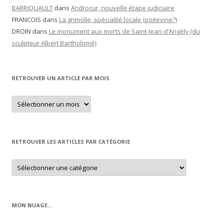
BARRIQUAULT
dans
Androcur, nouvelle étape judiciaire
FRANCOIS
dans
La grimolle, spécialité locale (poitevine?)
DROIN
dans
Le monument aux morts de Saint-Jean-d’Angély (du
sculpteur Albert Bartholomé)
RETROUVER UN ARTICLE PAR MOIS
Retrouver
un
article
par
mois
RETROUVER LES ARTICLES PAR CATÉGORIE
Retrouver
les
articles
par
catégorie
MON NUAGE…