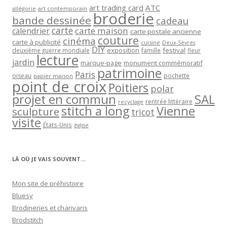
art trading card
ATC
allégorie
art contemporain
broderie
bande dessinée
cadeau
carte
carte maison
calendrier
carte postale ancienne
couture
cinéma
carte à publicité
cuisine
Deux-Sèvres
DIY
exposition
festival
famille
deuxième guerre mondiale
fleur
lecture
jardin
marque-page
monument commémoratif
patrimoine
Paris
oiseau
papier maison
pochette
point de croix
Poitiers
polar
projet en commun
SAL
rentrée littéraire
recyclage
stitch a long
Vienne
sculpture
tricot
visite
États-Unis
église
LÀ OÙ JE VAIS SOUVENT…
Mon site de préhistoire
Bluesy
Brodineries et charivaris
Brodstitch