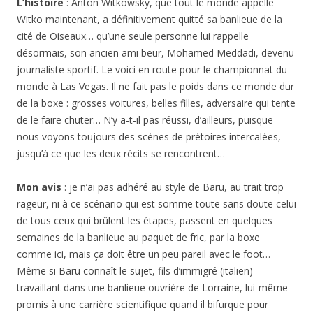
L’histoire
: Anton Witkowsky, que tout le monde appelle
Witko maintenant, a définitivement quitté sa banlieue de la
cité de Oiseaux… qu’une seule personne lui rappelle
désormais, son ancien ami beur, Mohamed Meddadi, devenu
journaliste sportif. Le voici en route pour le championnat du
monde à Las Vegas. Il ne fait pas le poids dans ce monde dur
de la boxe : grosses voitures, belles filles, adversaire qui tente
de le faire chuter… N’y a-t-il pas réussi, d’ailleurs, puisque
nous voyons toujours des scènes de prétoires intercalées,
jusqu’à ce que les deux récits se rencontrent…
Mon avis
: je n’ai pas adhéré au style de Baru, au trait trop
rageur, ni à ce scénario qui est somme toute sans doute celui
de tous ceux qui brûlent les étapes, passent en quelques
semaines de la banlieue au paquet de fric, par la boxe
comme ici, mais ça doit être un peu pareil avec le foot…
Même si Baru connaît le sujet, fils d’immigré (italien)
travaillant dans une banlieue ouvrière de Lorraine, lui-même
promis à une carrière scientifique quand il bifurque pour