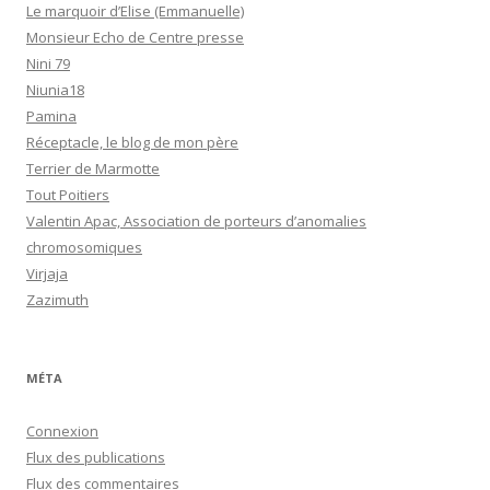
Le marquoir d’Elise (Emmanuelle)
Monsieur Echo de Centre presse
Nini 79
Niunia18
Pamina
Réceptacle, le blog de mon père
Terrier de Marmotte
Tout Poitiers
Valentin Apac, Association de porteurs d’anomalies
chromosomiques
Virjaja
Zazimuth
MÉTA
Connexion
Flux des publications
Flux des commentaires