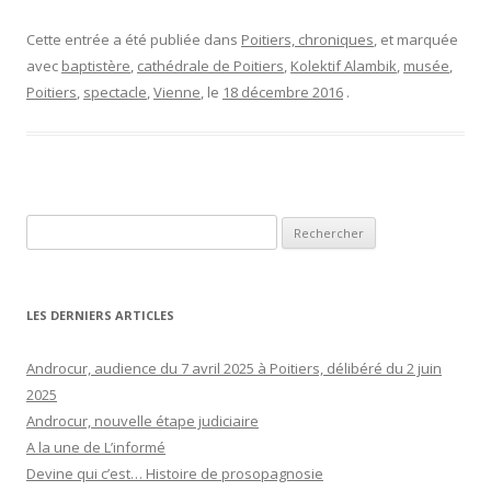
Cette entrée a été publiée dans
Poitiers, chroniques
, et marquée
avec
baptistère
,
cathédrale de Poitiers
,
Kolektif Alambik
,
musée
,
Poitiers
,
spectacle
,
Vienne
, le
18 décembre 2016
.
Rechercher :
LES DERNIERS ARTICLES
Androcur, audience du 7 avril 2025 à Poitiers, délibéré du 2 juin
2025
Androcur, nouvelle étape judiciaire
A la une de L’informé
Devine qui c’est… Histoire de prosopagnosie