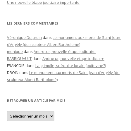
Une nouvelle étape judiciaire importante
LES DERNIERS COMMENTAIRES
Véronique Dujardin
dans
Le monument aux morts de Saint-Jean-
d’Angély (du sculpteur Albert Bartholomé)
monique
dans
Androcur, nouvelle étape judiciaire
BARRIQUAULT
dans
Androcur, nouvelle étape judiciaire
FRANCOIS
dans
La grimolle, spécialité locale (poitevine?)
DROIN
dans
Le monument aux morts de Saint-Jean-d’Angély (du
sculpteur Albert Bartholomé)
RETROUVER UN ARTICLE PAR MOIS
Retrouver
un
article
par
mois