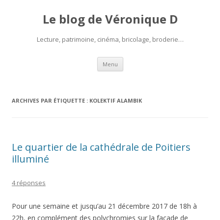
Le blog de Véronique D
Lecture, patrimoine, cinéma, bricolage, broderie…
Aller
Menu
au
contenu
ARCHIVES PAR ÉTIQUETTE :
KOLEKTIF ALAMBIK
Le quartier de la cathédrale de Poitiers
illuminé
4 réponses
Pour une semaine et jusqu’au 21 décembre 2017 de 18h à
22h, en complément des polychromies sur la façade de