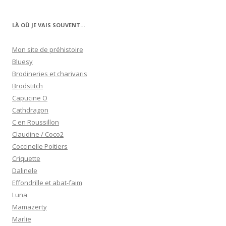
LÀ OÙ JE VAIS SOUVENT…
Mon site de préhistoire
Bluesy
Brodineries et charivaris
Brodstitch
Capucine O
Cathdragon
C en Roussillon
Claudine / Coco2
Coccinelle Poitiers
Criquette
Dalinele
Effondrille et abat-faim
Luna
Mamazerty
Marlie