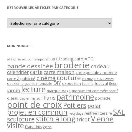
RETROUVER LES ARTICLES PAR CATÉGORIE
Retrouver
les
articles
par
catégorie
MON NUAGE…
art trading card
ATC
allégorie
art contemporain
broderie
bande dessinée
cadeau
carte
carte maison
calendrier
carte postale ancienne
couture
cinéma
carte à publicité
cuisine
Deux-Sèvres
DIY
exposition
festival
famille
deuxième guerre mondiale
fleur
lecture
jardin
marque-page
monument commémoratif
patrimoine
Paris
oiseau
papier maison
pochette
point de croix
Poitiers
polar
projet en commun
SAL
rentrée littéraire
recyclage
stitch a long
Vienne
sculpture
tricot
visite
États-Unis
église