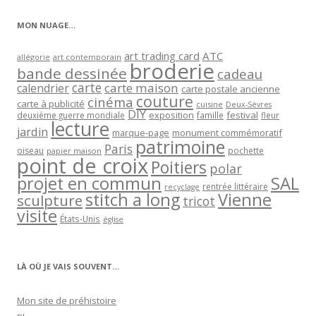
catégorie
MON NUAGE…
art trading card
ATC
allégorie
art contemporain
broderie
bande dessinée
cadeau
carte
carte maison
calendrier
carte postale ancienne
couture
cinéma
carte à publicité
cuisine
Deux-Sèvres
DIY
exposition
festival
famille
deuxième guerre mondiale
fleur
lecture
jardin
marque-page
monument commémoratif
patrimoine
Paris
oiseau
papier maison
pochette
point de croix
Poitiers
polar
projet en commun
SAL
rentrée littéraire
recyclage
stitch a long
Vienne
sculpture
tricot
visite
États-Unis
église
LÀ OÙ JE VAIS SOUVENT…
Mon site de préhistoire