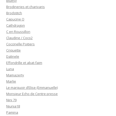
Bluesy
Brodineries et charivaris
Brodstitch
Capucine O
Cathdragon
C en Roussillon
Claudine / Coco2
Coccinelle Poitiers
Criquette
Dalinele
Effondrille et abat-faim
Luna
Mamazerty
Marlie
Le marquoir d’Elise (Emmanuelle)
Monsieur Echo de Centre presse
Nini 79
Niunia18
Pamina