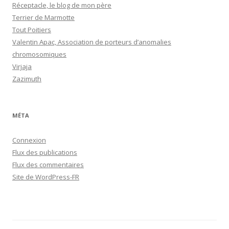
Réceptacle, le blog de mon père
Terrier de Marmotte
Tout Poitiers
Valentin Apac, Association de porteurs d’anomalies
chromosomiques
Virjaja
Zazimuth
MÉTA
Connexion
Flux des publications
Flux des commentaires
Site de WordPress-FR