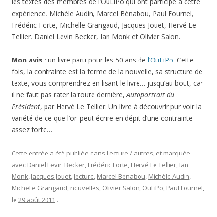
les textes des membres de l’OuLiPo qui ont participé à cette
expérience, Michèle Audin, Marcel Bénabou, Paul Fournel,
Frédéric Forte, Michelle Grangaud, Jacques Jouet, Hervé Le
Tellier, Daniel Levin Becker, Ian Monk et Olivier Salon.
Mon avis
: un livre paru pour les 50 ans de
l’OuLiPo
. Cette
fois, la contrainte est la forme de la nouvelle, sa structure de
texte, vous comprendrez en lisant le livre… jusqu’au bout, car
il ne faut pas rater la toute dernière,
Autoportrait du
Président
, par Hervé Le Tellier. Un livre à découvrir pur voir la
variété de ce que l’on peut écrire en dépit d’une contrainte
assez forte…
Cette entrée a été publiée dans
Lecture / autres
, et marquée
avec
Daniel Levin Becker
,
Frédéric Forte
,
Hervé Le Tellier
,
Ian
Monk
,
Jacques Jouet
,
lecture
,
Marcel Bénabou
,
Michèle Audin
,
Michelle Grangaud
,
nouvelles
,
Olivier Salon
,
OuLiPo
,
Paul Fournel
,
le
29 août 2011
.