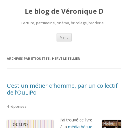
Le blog de Véronique D
Lecture, patrimoine, cinéma, bricolage, broderie…
Aller
Menu
au
contenu
ARCHIVES PAR ÉTIQUETTE :
HERVÉ LE TELLIER
C’est un métier d’homme, par un collectif
de l’OuLiPo
4 réponses
J’ai trouvé ce livre
à la
médiathèque