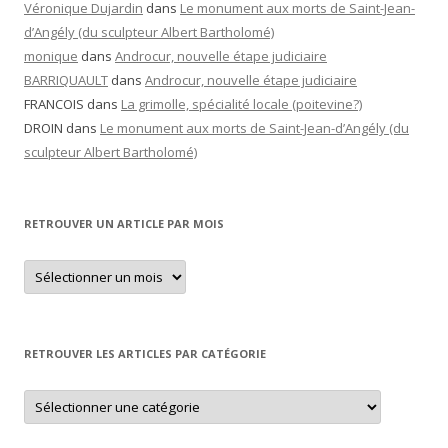
Véronique Dujardin
dans
Le monument aux morts de Saint-Jean-
d’Angély (du sculpteur Albert Bartholomé)
monique
dans
Androcur, nouvelle étape judiciaire
BARRIQUAULT
dans
Androcur, nouvelle étape judiciaire
FRANCOIS
dans
La grimolle, spécialité locale (poitevine?)
DROIN
dans
Le monument aux morts de Saint-Jean-d’Angély (du
sculpteur Albert Bartholomé)
RETROUVER UN ARTICLE PAR MOIS
Retrouver
un
article
par
mois
RETROUVER LES ARTICLES PAR CATÉGORIE
Retrouver
les
articles
par