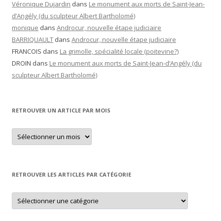
Véronique Dujardin
dans
Le monument aux morts de Saint-Jean-
d’Angély (du sculpteur Albert Bartholomé)
monique
dans
Androcur, nouvelle étape judiciaire
BARRIQUAULT
dans
Androcur, nouvelle étape judiciaire
FRANCOIS
dans
La grimolle, spécialité locale (poitevine?)
DROIN
dans
Le monument aux morts de Saint-Jean-d’Angély (du
sculpteur Albert Bartholomé)
RETROUVER UN ARTICLE PAR MOIS
Retrouver
un
article
par
mois
RETROUVER LES ARTICLES PAR CATÉGORIE
Retrouver
les
articles
par