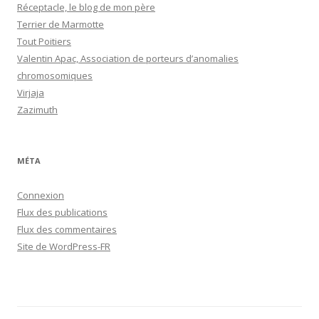
Réceptacle, le blog de mon père
Terrier de Marmotte
Tout Poitiers
Valentin Apac, Association de porteurs d’anomalies
chromosomiques
Virjaja
Zazimuth
MÉTA
Connexion
Flux des publications
Flux des commentaires
Site de WordPress-FR