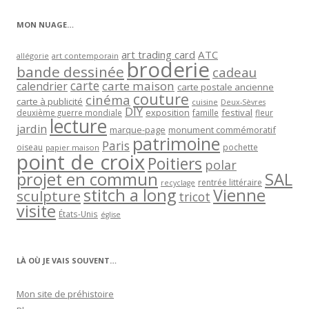
catégorie
MON NUAGE…
art trading card
ATC
allégorie
art contemporain
broderie
bande dessinée
cadeau
carte
carte maison
calendrier
carte postale ancienne
couture
cinéma
carte à publicité
cuisine
Deux-Sèvres
DIY
exposition
festival
famille
deuxième guerre mondiale
fleur
lecture
jardin
marque-page
monument commémoratif
patrimoine
Paris
oiseau
papier maison
pochette
point de croix
Poitiers
polar
projet en commun
SAL
rentrée littéraire
recyclage
stitch a long
Vienne
sculpture
tricot
visite
États-Unis
église
LÀ OÙ JE VAIS SOUVENT…
Mon site de préhistoire