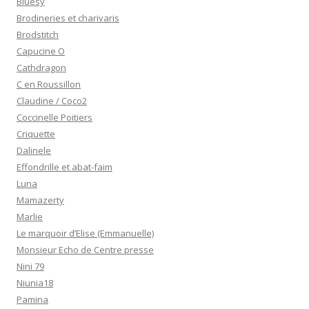
Bluesy
Brodineries et charivaris
Brodstitch
Capucine O
Cathdragon
C en Roussillon
Claudine / Coco2
Coccinelle Poitiers
Criquette
Dalinele
Effondrille et abat-faim
Luna
Mamazerty
Marlie
Le marquoir d’Elise (Emmanuelle)
Monsieur Echo de Centre presse
Nini 79
Niunia18
Pamina