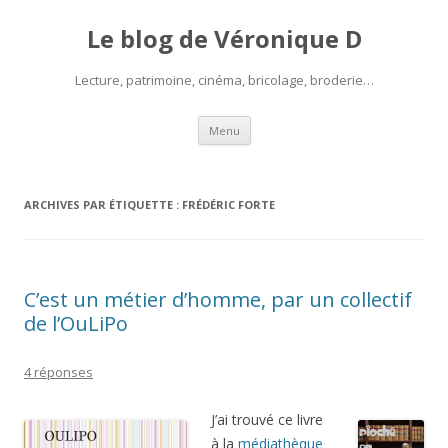
Le blog de Véronique D
Lecture, patrimoine, cinéma, bricolage, broderie…
Aller
Menu
au
contenu
ARCHIVES PAR ÉTIQUETTE :
FRÉDÉRIC FORTE
C’est un métier d’homme, par un collectif
de l’OuLiPo
4 réponses
J’ai trouvé ce livre
à la
médiathèque