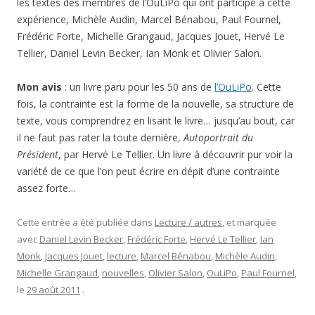
les textes des membres de l’OuLiPo qui ont participé à cette
expérience, Michèle Audin, Marcel Bénabou, Paul Fournel,
Frédéric Forte, Michelle Grangaud, Jacques Jouet, Hervé Le
Tellier, Daniel Levin Becker, Ian Monk et Olivier Salon.
Mon avis
: un livre paru pour les 50 ans de
l’OuLiPo
. Cette
fois, la contrainte est la forme de la nouvelle, sa structure de
texte, vous comprendrez en lisant le livre… jusqu’au bout, car
il ne faut pas rater la toute dernière,
Autoportrait du
Président
, par Hervé Le Tellier. Un livre à découvrir pur voir la
variété de ce que l’on peut écrire en dépit d’une contrainte
assez forte…
Cette entrée a été publiée dans
Lecture / autres
, et marquée
avec
Daniel Levin Becker
,
Frédéric Forte
,
Hervé Le Tellier
,
Ian
Monk
,
Jacques Jouet
,
lecture
,
Marcel Bénabou
,
Michèle Audin
,
Michelle Grangaud
,
nouvelles
,
Olivier Salon
,
OuLiPo
,
Paul Fournel
,
le
29 août 2011
.