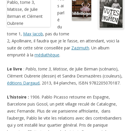
s ai
parl
é
du
tome 1,
Max Jacob
, pas du tome
2, Apollinaire, il faudra que je le fasse, en attendant, voici la
suite de cette série conseillée par
Zazimuth
. Un album
emprunté à la
médiathèque
.
Le livre
:
Pablo, tome 3, Matisse
, de Julie Birman (scénario),
Clément Oubrerie (dessin) et Sandra Desmazières (couleurs),
éditions Dargaud
, 2013, 84 planches, ISBN 9782205070187.
L’histoire :
1906. Pablo Picasso retourne en Espagne,
Barcelone puis Gosol, un petit village reculé de Catalogne,
avec Fernande. Plus de vie parisienne affriolante, dans
l’auberge, Pablo lie vite les relations avec des contrebandiers
qui y ont installé leur quartier général. Pris de panique