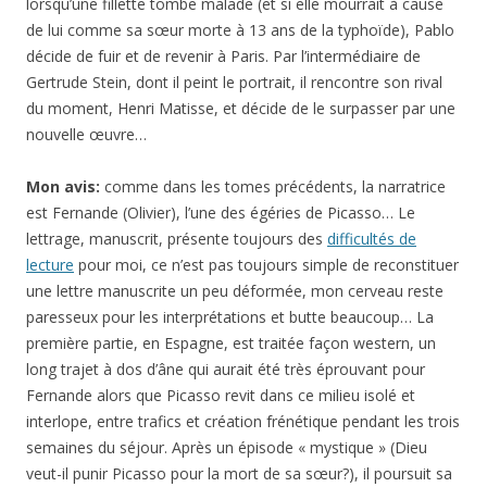
lorsqu’une fillette tombe malade (et si elle mourrait à cause
de lui comme sa sœur morte à 13 ans de la typhoïde), Pablo
décide de fuir et de revenir à Paris. Par l’intermédiaire de
Gertrude Stein, dont il peint le portrait, il rencontre son rival
du moment, Henri Matisse, et décide de le surpasser par une
nouvelle œuvre…
Mon avis:
comme dans les tomes précédents, la narratrice
est Fernande (Olivier), l’une des égéries de Picasso… Le
lettrage, manuscrit, présente toujours des
difficultés de
lecture
pour moi, ce n’est pas toujours simple de reconstituer
une lettre manuscrite un peu déformée, mon cerveau reste
paresseux pour les interprétations et butte beaucoup… La
première partie, en Espagne, est traitée façon western, un
long trajet à dos d’âne qui aurait été très éprouvant pour
Fernande alors que Picasso revit dans ce milieu isolé et
interlope, entre trafics et création frénétique pendant les trois
semaines du séjour. Après un épisode « mystique » (Dieu
veut-il punir Picasso pour la mort de sa sœur?), il poursuit sa