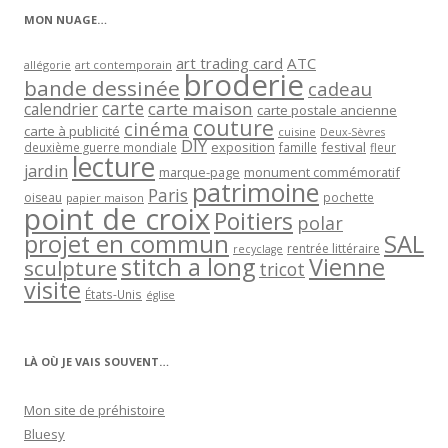
MON NUAGE…
art trading card
ATC
allégorie
art contemporain
broderie
bande dessinée
cadeau
carte
carte maison
calendrier
carte postale ancienne
couture
cinéma
carte à publicité
cuisine
Deux-Sèvres
DIY
exposition
festival
famille
deuxième guerre mondiale
fleur
lecture
jardin
marque-page
monument commémoratif
patrimoine
Paris
oiseau
papier maison
pochette
point de croix
Poitiers
polar
projet en commun
SAL
rentrée littéraire
recyclage
stitch a long
Vienne
sculpture
tricot
visite
États-Unis
église
LÀ OÙ JE VAIS SOUVENT…
Mon site de préhistoire
Bluesy