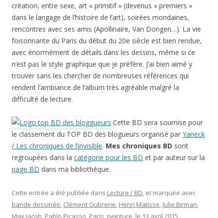
création, entre sexe, art « primitif » (devenus « premiers »
dans le langage de l’histoire de l’art), soirées mondaines,
rencontres avec ses amis (Apollinaire, Van Dongen…). La vie
foisonnante du Paris du début du 20e siècle est bien rendue,
avec énormément de détails dans les dessins, même si ce
n’est pas le style graphique que je préfère. J’ai bien aimé y
trouver sans les chercher de nombreuses références qui
rendent l’ambiance de l’album très agréable malgré la
difficulté de lecture.
Cette BD sera soumise pour
le classement du TOP BD des blogueurs organisé par
Yaneck
/ Les chroniques de l’invisible
.
Mes chroniques BD
sont
regroupées dans la
catégorie pour les BD
et par auteur sur la
page BD
dans ma bibliothèque.
Cette entrée a été publiée dans
Lecture / BD
, et marquée avec
bande dessinée
,
Clément Oubrerie
,
Henri Matisse
,
Julie Birman
,
Max Jacob
,
Pablo Picasso
,
Paris
,
peinture
, le
13 avril 2015
.