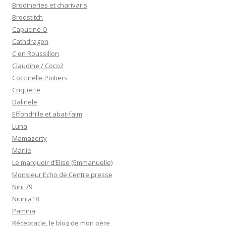
Brodineries et charivaris
Brodstitch
Capucine O
Cathdragon
C en Roussillon
Claudine / Coco2
Coccinelle Poitiers
Criquette
Dalinele
Effondrille et abat-faim
Luna
Mamazerty
Marlie
Le marquoir d’Elise (Emmanuelle)
Monsieur Echo de Centre presse
Nini 79
Niunia18
Pamina
Réceptacle, le blog de mon père