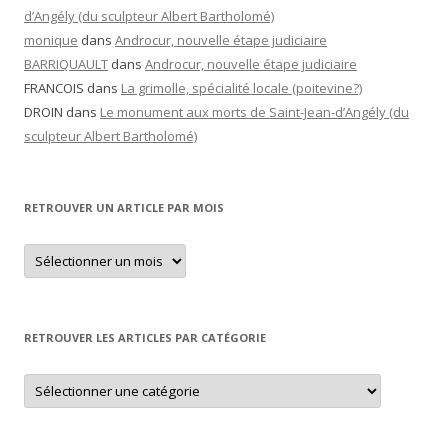
d’Angély (du sculpteur Albert Bartholomé)
monique
dans
Androcur, nouvelle étape judiciaire
BARRIQUAULT
dans
Androcur, nouvelle étape judiciaire
FRANCOIS
dans
La grimolle, spécialité locale (poitevine?)
DROIN
dans
Le monument aux morts de Saint-Jean-d’Angély (du
sculpteur Albert Bartholomé)
RETROUVER UN ARTICLE PAR MOIS
Retrouver
un
article
par
mois
RETROUVER LES ARTICLES PAR CATÉGORIE
Retrouver
les
articles
par
catégorie