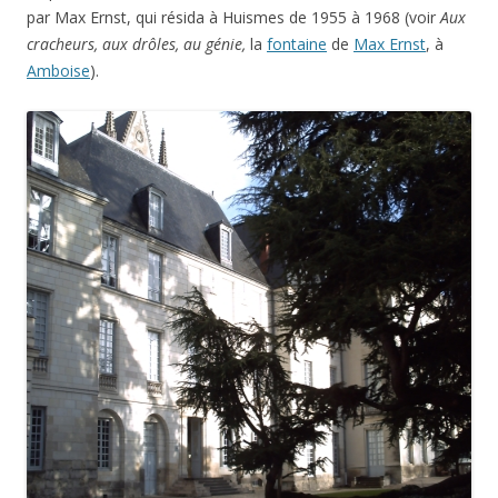
par Max Ernst, qui résida à Huismes de 1955 à 1968 (voir
Aux
cracheurs, aux drôles, au génie,
la
fontaine
de
Max Ernst
, à
Amboise
).