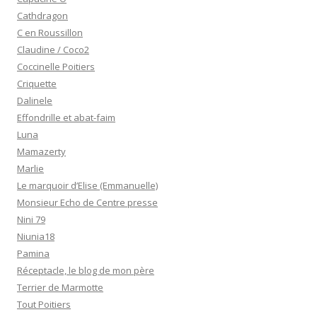
Cathdragon
C en Roussillon
Claudine / Coco2
Coccinelle Poitiers
Criquette
Dalinele
Effondrille et abat-faim
Luna
Mamazerty
Marlie
Le marquoir d’Elise (Emmanuelle)
Monsieur Echo de Centre presse
Nini 79
Niunia18
Pamina
Réceptacle, le blog de mon père
Terrier de Marmotte
Tout Poitiers