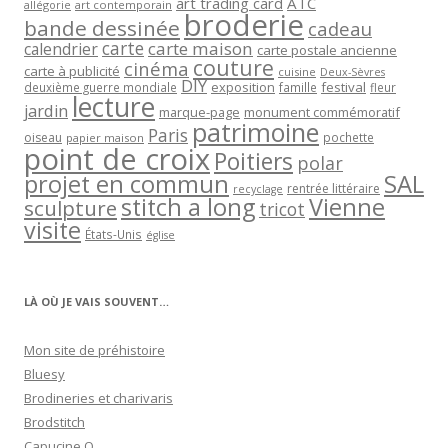
art trading card
ATC
allégorie
art contemporain
broderie
bande dessinée
cadeau
carte
carte maison
calendrier
carte postale ancienne
couture
cinéma
carte à publicité
cuisine
Deux-Sèvres
DIY
exposition
festival
famille
deuxième guerre mondiale
fleur
lecture
jardin
marque-page
monument commémoratif
patrimoine
Paris
oiseau
papier maison
pochette
point de croix
Poitiers
polar
projet en commun
SAL
rentrée littéraire
recyclage
stitch a long
Vienne
sculpture
tricot
visite
États-Unis
église
LÀ OÙ JE VAIS SOUVENT…
Mon site de préhistoire
Bluesy
Brodineries et charivaris
Brodstitch
Capucine O