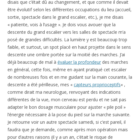
disais que c’était dû au changement, et que comme il devait
être évolutif selon les différentes occupations du lieu (accueil,
sortie, spectacle dans le grand escalier, etc.), je me disais
« patiente, vois à l’usage ». Je dois vous avouer que la
descente du grand escalier vers les salles de spectacle m’a
posé de grandes difficultés. La lumière y est beaucoup trop
faible, et surtout, un spot placé en haut projette dans le sens
descente une ombre portée sur la moitié des marches. J’ai
déjà beaucoup de mal à
évaluer la profondeur
des marches
en général, cette fois, même en ayant pratiqué cet escalier
de nombreuses fois et en me guidant sur la main courante, la
descente a été périlleuse, mes «
capteurs proprioceptifs
« ,
comme dirait ma neurologue, renvoyant des indications
différentes de la vue, mon cerveau est perdu et ne sait pas
adapter le bon dosage musculaire pour ajuster « pile poil »
l’énergie nécessaire à la pose du pied sur la marche suivante.
Je retourne voir un autre spectacle samedi, si c’est pareil, il
faudra que je demande, comme après mon opération mais
pour d’autres raisons (il y a un an, c’était le risque de