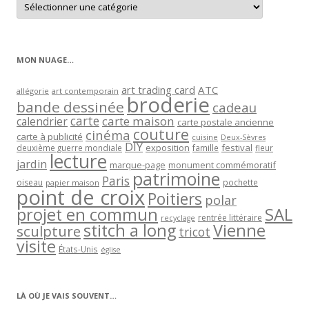
les
articles
par
catégorie
MON NUAGE…
art trading card
ATC
allégorie
art contemporain
broderie
bande dessinée
cadeau
carte
carte maison
calendrier
carte postale ancienne
couture
cinéma
carte à publicité
cuisine
Deux-Sèvres
DIY
exposition
festival
famille
deuxième guerre mondiale
fleur
lecture
jardin
marque-page
monument commémoratif
patrimoine
Paris
oiseau
papier maison
pochette
point de croix
Poitiers
polar
projet en commun
SAL
rentrée littéraire
recyclage
stitch a long
Vienne
sculpture
tricot
visite
États-Unis
église
LÀ OÙ JE VAIS SOUVENT…