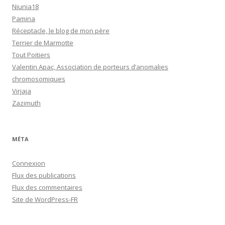
Niunia18
Pamina
Réceptacle, le blog de mon père
Terrier de Marmotte
Tout Poitiers
Valentin Apac, Association de porteurs d’anomalies
chromosomiques
Virjaja
Zazimuth
MÉTA
Connexion
Flux des publications
Flux des commentaires
Site de WordPress-FR