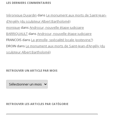
LES DERNIERS COMMENTAIRES
Véronique Dujardin
dans
Le monument aux morts de Saint-Jean-
d’Angély (du sculpteur Albert Bartholomé)
monique
dans
Androcur, nouvelle étape judiciaire
BARRIQUAULT
dans
Androcur, nouvelle étape judiciaire
FRANCOIS
dans
La grimolle, spécialité locale (poitevine?)
DROIN
dans
Le monument aux morts de Saint-Jean-d’Angély (du
sculpteur Albert Bartholomé)
RETROUVER UN ARTICLE PAR MOIS
Retrouver
un
article
par
mois
RETROUVER LES ARTICLES PAR CATÉGORIE
Retrouver