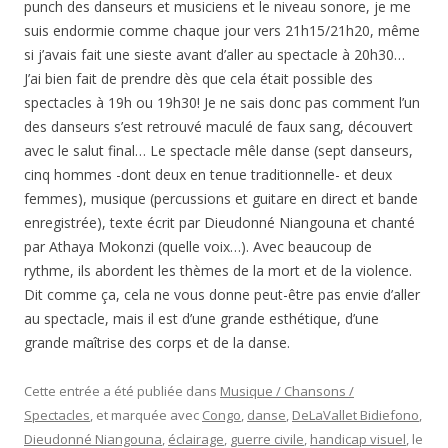
punch des danseurs et musiciens et le niveau sonore, je me
suis endormie comme chaque jour vers 21h15/21h20, même
si j’avais fait une sieste avant d’aller au spectacle à 20h30…
J’ai bien fait de prendre dès que cela était possible des
spectacles à 19h ou 19h30! Je ne sais donc pas comment l’un
des danseurs s’est retrouvé maculé de faux sang, découvert
avec le salut final… Le spectacle mêle danse (
sept danseurs,
cinq hommes -dont deux en tenue traditionnelle- et deux
femmes)
, musique (percussions et guitare en direct et bande
enregistrée), texte écrit par
Dieudonné Niangouna et chanté
par Athaya Mokonzi (quelle voix…). Avec beaucoup de
rythme, ils abordent les thèmes de la mort et de la violence.
Dit comme ça, cela ne vous donne peut-être pas envie d’aller
au spectacle, mais il est d’une grande esthétique, d’une
grande maîtrise des corps et de la danse.
Cette entrée a été publiée dans
Musique / Chansons /
Spectacles
, et marquée avec
Congo
,
danse
,
DeLaVallet Bidiefono
,
Dieudonné Niangouna
,
éclairage
,
guerre civile
,
handicap visuel
, le