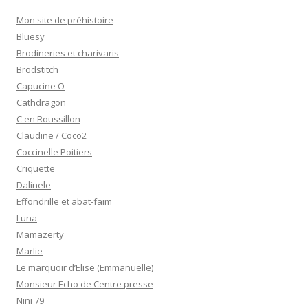
Mon site de préhistoire
Bluesy
Brodineries et charivaris
Brodstitch
Capucine O
Cathdragon
C en Roussillon
Claudine / Coco2
Coccinelle Poitiers
Criquette
Dalinele
Effondrille et abat-faim
Luna
Mamazerty
Marlie
Le marquoir d’Elise (Emmanuelle)
Monsieur Echo de Centre presse
Nini 79