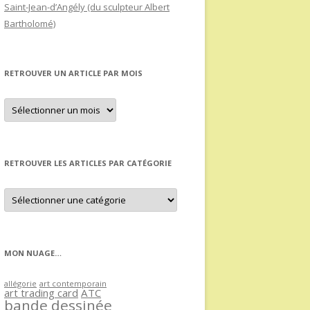
Saint-Jean-d’Angély (du sculpteur Albert
Bartholomé)
RETROUVER UN ARTICLE PAR MOIS
Retrouver
un
article
par
mois
RETROUVER LES ARTICLES PAR CATÉGORIE
Retrouver
les
articles
par
catégorie
MON NUAGE…
allégorie
art contemporain
art trading card
ATC
bande dessinée