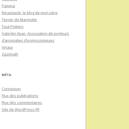
Pamina
Réceptacle, le blog de mon père
Terrier de Marmotte
Tout Poitiers
Valentin Apac, Association de porteurs
d’anomalies chromosomiques
Virjaja
Zazimuth
MÉTA
Connexion
Flux des publications
Flux des commentaires
Site de WordPress-FR