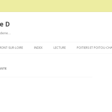
e D
roderie…
Aller
au
ONT-SUR-LOIRE
INDEX
LECTURE
POITIERS ET POITOU-CH
contenu
USTE