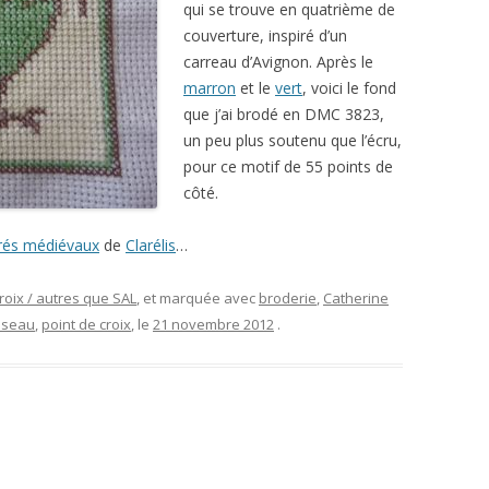
qui se trouve en quatrième de
couverture, inspiré d’un
carreau d’Avignon. Après le
marron
et le
vert
, voici le fond
que j’ai brodé en DMC 3823,
un peu plus soutenu que l’écru,
pour ce motif de 55 points de
côté.
rés médiévaux
de
Clarélis
…
roix / autres que SAL
, et marquée avec
broderie
,
Catherine
iseau
,
point de croix
, le
21 novembre 2012
.