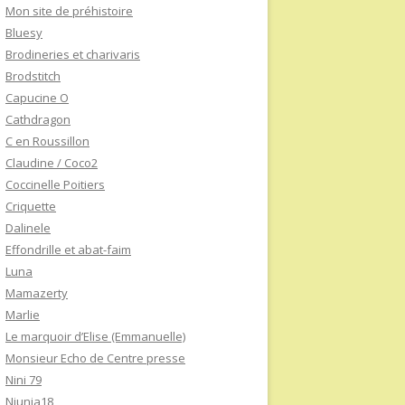
Mon site de préhistoire
Bluesy
Brodineries et charivaris
Brodstitch
Capucine O
Cathdragon
C en Roussillon
Claudine / Coco2
Coccinelle Poitiers
Criquette
Dalinele
Effondrille et abat-faim
Luna
Mamazerty
Marlie
Le marquoir d’Elise (Emmanuelle)
Monsieur Echo de Centre presse
Nini 79
Niunia18