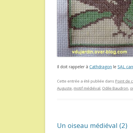
Il doit rappeler à
Cathdragon
le
SAL car
Cette entrée a été publiée dans
Point de c
Auguste
,
motif médiéval
,
Odile Baudron
,
o
Un oiseau médiéval (2)