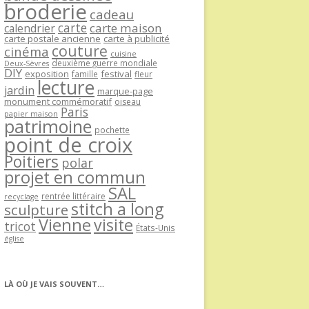
broderie
cadeau
carte
carte maison
calendrier
carte postale ancienne
carte à publicité
couture
cinéma
cuisine
deuxième guerre mondiale
Deux-Sèvres
DIY
exposition
festival
famille
fleur
lecture
jardin
marque-page
monument commémoratif
oiseau
Paris
papier maison
patrimoine
pochette
point de croix
Poitiers
polar
projet en commun
SAL
rentrée littéraire
recyclage
stitch a long
sculpture
Vienne
visite
tricot
États-Unis
église
LÀ OÙ JE VAIS SOUVENT…