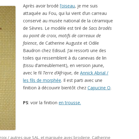
Après avoir brodé
l’oiseau
, je me suis
attaquée au Fou, qui lui vient d’un carreau
conservé au musée national de la céramique
de Sèvres. Le modèle est tiré de
Sacs brodés
au point de croix, motifs de carreaux de
faïence
, de Catherine Auguste et Odile
Baudron chez Edisud. J’ai ressorti une des
toiles qui ressemblent à du canevas de lin
(tissu d’ameublement), en version jaune,
avec le fil
Terre d’Afrique
, de
Annick Abrial /
les fils de morphée
. Il est parti avec une
finition à découvrir bientôt chez
Capucine O
.
PS
: voir la finition
en trousse.
roix / autres que SAL
, et marquée avec
broderie
,
Catherine