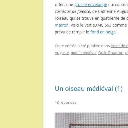
offert une
grosse enveloppe
qui conte
carreaux de faïence
, de Catherine Augu
l’oiseau qui se trouve en quatrième de c
marron
, voici le vert (DMC 563 comme 
prévu de remplir le
fond en beige
.
Cette entrée a été publiée dans
Point de c
Auguste
,
motif médiéval
,
Odile Baudron
,
o
Un oiseau médiéval (1)
13 réponses