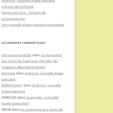
Androcur, nouvelle étape judiciaire
A la une de L’informé
Devine qui c’est… Histoire de
prosopagnosie
Une nouvelle étape judiciaire importante
LES DERNIERS COMMENTAIRES
Véronique Dujardin
dans
Le monument
aux morts de Saint-Jean-d’Angély (du
sculpteur Albert Bartholomé)
monique
dans
Androcur, nouvelle étape
judiciaire
BARRIQUAULT
dans
Androcur, nouvelle
étape judiciaire
FRANCOIS
dans
La grimolle, spécialité
locale (poitevine?)
DROIN
dans
Le monument aux morts de