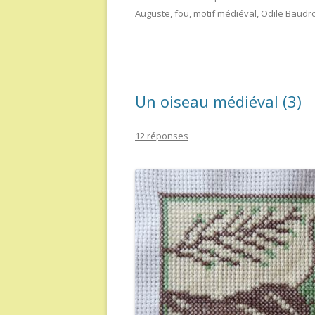
Auguste
,
fou
,
motif médiéval
,
Odile Baudr
Un oiseau médiéval (3)
12 réponses