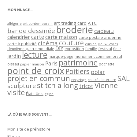
MON NUAGE…
art trading card
ATC
allégorie
art contemporain
broderie
bande dessinée
cadeau
carte
carte maison
calendrier
carte postale ancienne
couture
cinéma
carte à publicité
cuisine
Deux-Sèvres
DIY
exposition
festival
famille
deuxième guerre mondiale
fleur
lecture
jardin
marque-page
monument commémoratif
patrimoine
Paris
oiseau
papier maison
pochette
point de croix
Poitiers
polar
projet en commun
SAL
rentrée littéraire
recyclage
stitch a long
Vienne
sculpture
tricot
visite
États-Unis
église
LÀ OÙ JE VAIS SOUVENT…
Mon site de préhistoire
Bluesy