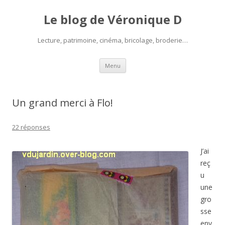
Le blog de Véronique D
Lecture, patrimoine, cinéma, bricolage, broderie…
Aller
Menu
au
contenu
Un grand merci à Flo!
22 réponses
J’ai
reç
u
une
gro
sse
env