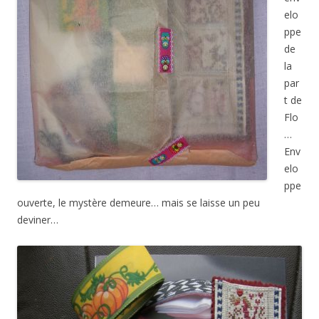
elo
ppe
de
la
par
t de
Flo
…
Env
elo
ppe
ouverte, le mystère demeure… mais se laisse un peu
deviner…