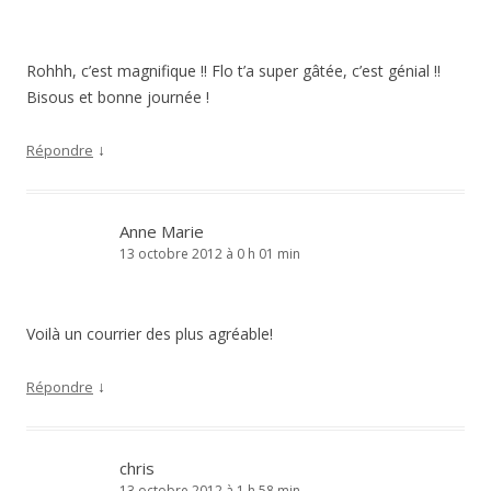
Rohhh, c’est magnifique !! Flo t’a super gâtée, c’est génial !!
Bisous et bonne journée !
↓
Répondre
Anne Marie
13 octobre 2012 à 0 h 01 min
Voilà un courrier des plus agréable!
↓
Répondre
chris
13 octobre 2012 à 1 h 58 min