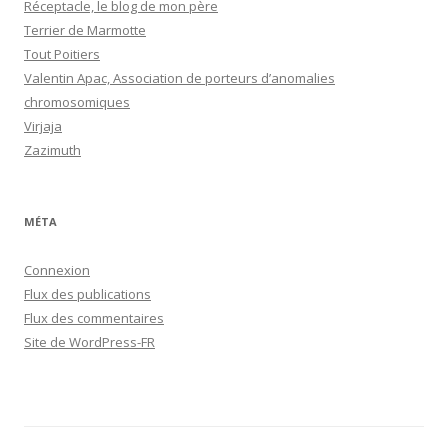
Réceptacle, le blog de mon père
Terrier de Marmotte
Tout Poitiers
Valentin Apac, Association de porteurs d’anomalies
chromosomiques
Virjaja
Zazimuth
MÉTA
Connexion
Flux des publications
Flux des commentaires
Site de WordPress-FR