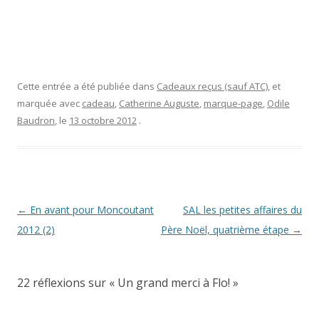
Cette entrée a été publiée dans
Cadeaux reçus (sauf ATC)
, et
marquée avec
cadeau
,
Catherine Auguste
,
marque-page
,
Odile
Baudron
, le
13 octobre 2012
.
Navigation
←
En avant pour Moncoutant
SAL les petites affaires du
des
2012 (2)
Père Noël, quatrième étape
→
articles
22 réflexions sur «
Un grand merci à Flo!
»