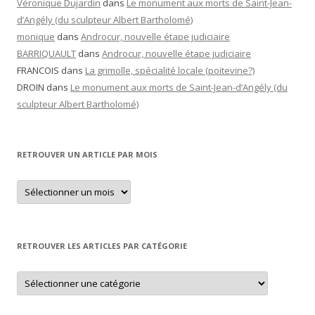
Véronique Dujardin
dans
Le monument aux morts de Saint-Jean-
d’Angély (du sculpteur Albert Bartholomé)
monique
dans
Androcur, nouvelle étape judiciaire
BARRIQUAULT
dans
Androcur, nouvelle étape judiciaire
FRANCOIS
dans
La grimolle, spécialité locale (poitevine?)
DROIN
dans
Le monument aux morts de Saint-Jean-d’Angély (du
sculpteur Albert Bartholomé)
RETROUVER UN ARTICLE PAR MOIS
Retrouver
un
article
par
mois
RETROUVER LES ARTICLES PAR CATÉGORIE
Retrouver
les
articles
par
catégorie