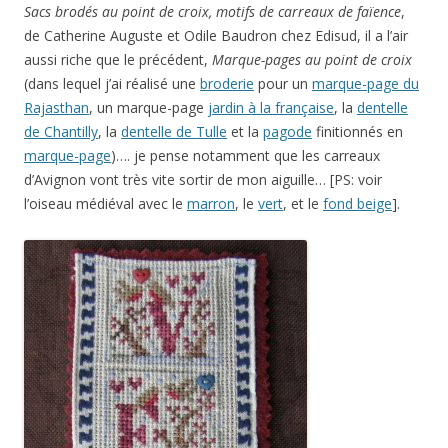
Sacs brodés au point de croix, motifs de carreaux de faïence
,
de Catherine Auguste et Odile Baudron chez Edisud, il a l’air
aussi riche que le précédent,
Marque-pages au point de croix
(dans lequel j’ai réalisé une
broderie
pour un
marque-page du
Rajasthan
, un marque-page
jardin à la française
, la
dentelle
de Chantilly
, la
dentelle de Tulle
et la
pagode
finitionnés en
marque-page
)…. je pense notamment que les carreaux
d’Avignon vont très vite sortir de mon aiguille… [PS: voir
l’oiseau médiéval avec le
marron
, le
vert
, et le
fond beige
].