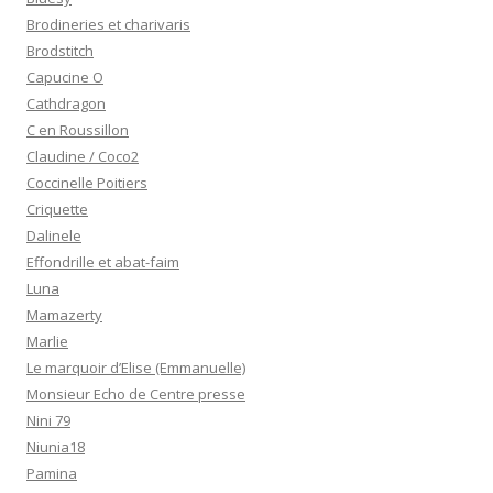
Brodineries et charivaris
Brodstitch
Capucine O
Cathdragon
C en Roussillon
Claudine / Coco2
Coccinelle Poitiers
Criquette
Dalinele
Effondrille et abat-faim
Luna
Mamazerty
Marlie
Le marquoir d’Elise (Emmanuelle)
Monsieur Echo de Centre presse
Nini 79
Niunia18
Pamina