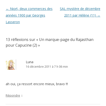
Navigation
←
Niort, deux commerces des
SAL mystère de décembre
des
années 1900 par Georges
2011 par Hélène (11)
→
articles
Lasseron
13 réflexions sur «
Un marque-page du Rajasthan
pour Capucine (2)
»
Luna
16 décembre 2011 à 7 h 06 min
ah oui, ça ressort encore mieux, bravo !!!
↓
Répondre