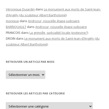
Véronique Dujardin
dans
Le monument aux morts de Saint-Jean-
d’Angély (du sculpteur Albert Bartholomé)
monique
dans
Androcur, nouvelle étape judiciaire
BARRIQUAULT
dans
Androcur, nouvelle étape judiciaire
FRANCOIS
dans
La grimolle, spécialité locale (poitevine?)
DROIN
dans
Le monument aux morts de Saint-Jean-d’Angély (du
sculpteur Albert Bartholomé)
RETROUVER UN ARTICLE PAR MOIS
Retrouver
un
article
par
mois
RETROUVER LES ARTICLES PAR CATÉGORIE
Retrouver
les