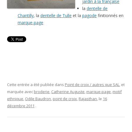
jardin à la française
la
dentelle de
Chantilly
, la
dentelle de Tulle
et la
pagode
finitionnés en
marque-page
Cette entrée a été publiée dans
Point de croix / autres que SAL
, et
marquée avec
broderie
,
Catherine Auguste
,
marque-page
,
motif
ethnique
,
Odile Baudron
,
point de croix
,
Rajasthan
, le
16
décembre 2011
.