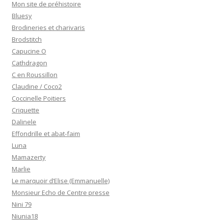
Mon site de préhistoire
Bluesy
Brodineries et charivaris
Brodstitch
Capucine O
Cathdragon
C en Roussillon
Claudine / Coco2
Coccinelle Poitiers
Criquette
Dalinele
Effondrille et abat-faim
Luna
Mamazerty
Marlie
Le marquoir d’Elise (Emmanuelle)
Monsieur Echo de Centre presse
Nini 79
Niunia18