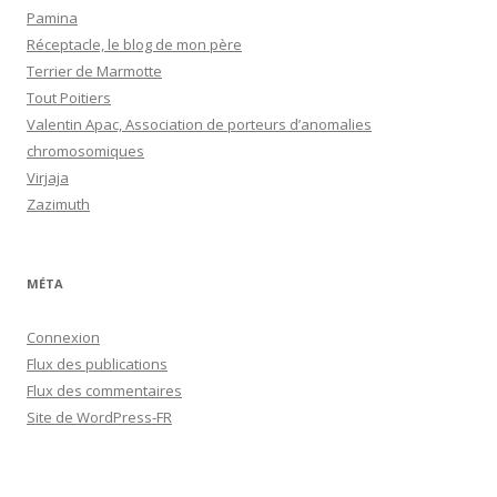
Pamina
Réceptacle, le blog de mon père
Terrier de Marmotte
Tout Poitiers
Valentin Apac, Association de porteurs d’anomalies
chromosomiques
Virjaja
Zazimuth
MÉTA
Connexion
Flux des publications
Flux des commentaires
Site de WordPress-FR