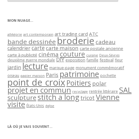
articles
par
catégorie
MON NUAGE…
art trading card
ATC
allégorie
art contemporain
broderie
bande dessinée
cadeau
carte
carte maison
calendrier
carte postale ancienne
couture
cinéma
carte à publicité
cuisine
Deux-Sèvres
DIY
exposition
festival
famille
deuxième guerre mondiale
fleur
lecture
jardin
marque-page
monument commémoratif
patrimoine
Paris
oiseau
papier maison
pochette
point de croix
Poitiers
polar
projet en commun
SAL
rentrée littéraire
recyclage
stitch a long
Vienne
sculpture
tricot
visite
États-Unis
église
LÀ OÙ JE VAIS SOUVENT…