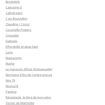
Brodstitch
Capucine O
Cathdragon
C en Roussillon
Claudine / Coco2
Coccinelle Poitiers
Criquette
Dalinele
Effondrille et abat-faim
Luna
Mamazerty
Marlie
Le marquoir d’Elise (Emmanuelle)
Monsieur Echo de Centre presse
Nini 79
Niunia18
Pamina
Réceptacle, le blog de mon père
Terrier de Marmotte