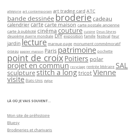
art trading card
ATC
allégorie
art contemporain
broderie
bande dessinée
cadeau
carte
carte maison
calendrier
carte postale ancienne
couture
cinéma
carte à publicité
cuisine
Deux-Sèvres
DIY
exposition
festival
famille
deuxième guerre mondiale
fleur
lecture
jardin
marque-page
monument commémoratif
patrimoine
Paris
oiseau
papier maison
pochette
point de croix
Poitiers
polar
projet en commun
SAL
rentrée littéraire
recyclage
stitch a long
Vienne
sculpture
tricot
visite
États-Unis
église
LÀ OÙ JE VAIS SOUVENT…
Mon site de préhistoire
Bluesy
Brodineries et charivaris