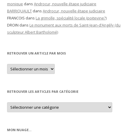
monique
dans
Androcur, nouvelle étape judiciaire
BARRIQUAULT
dans
Androcur, nouvelle étape judiciaire
FRANCOIS
dans
La grimolle, spécialité locale (poitevine?)
DROIN
dans
Le monument aux morts de Saint-Jean-d’Angély (du
sculpteur Albert Bartholomé)
RETROUVER UN ARTICLE PAR MOIS
Retrouver
un
article
par
mois
RETROUVER LES ARTICLES PAR CATÉGORIE
Retrouver
les
articles
par
catégorie
MON NUAGE…