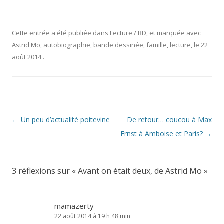
Cette entrée a été publiée dans
Lecture / BD
, et marquée avec
Astrid Mo
,
autobiographie
,
bande dessinée
,
famille
,
lecture
, le
22
août 2014
.
Navigation
←
Un peu d’actualité poitevine
De retour… coucou à Max
des
Ernst à Amboise et Paris?
→
articles
3 réflexions sur «
Avant on était deux, de Astrid Mo
»
mamazerty
22 août 2014 à 19 h 48 min