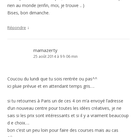
rien au monde (enfin, moi, je trouve .. )
Bises, bon dimanche.
↓
Répondre
mamazerty
25 août 2014 à 9 h 06 min
Coucou du lundi que tu sois rentrée ou pas^^
ici pluie prévue et en attendant temps gris….
si tu retournes à Paris un de ces 4 on m’a envoyé l’adresse
d’un nouveau centre pour toutes les idées créatives, je ne
sais si les prix sont intéressants et si il y a vraiment beaucoup
d e choix….
bon c’est un peu loin pour faire des courses mais au cas