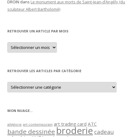
DROIN
dans
Le monument aux morts de Saint-Jean-d’Angély (du
sculpteur Albert Bartholomé)
RETROUVER UN ARTICLE PAR MOIS
Retrouver
un
article
par
mois
RETROUVER LES ARTICLES PAR CATÉGORIE
Retrouver
les
articles
par
catégorie
MON NUAGE…
art trading card
ATC
allégorie
art contemporain
broderie
bande dessinée
cadeau