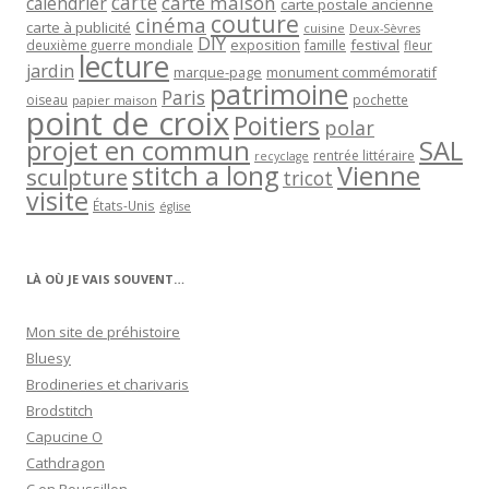
carte
carte maison
calendrier
carte postale ancienne
couture
cinéma
carte à publicité
cuisine
Deux-Sèvres
DIY
exposition
festival
famille
deuxième guerre mondiale
fleur
lecture
jardin
marque-page
monument commémoratif
patrimoine
Paris
oiseau
papier maison
pochette
point de croix
Poitiers
polar
projet en commun
SAL
rentrée littéraire
recyclage
stitch a long
Vienne
sculpture
tricot
visite
États-Unis
église
LÀ OÙ JE VAIS SOUVENT…
Mon site de préhistoire
Bluesy
Brodineries et charivaris
Brodstitch
Capucine O
Cathdragon