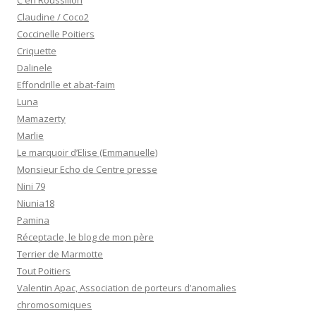
C en Roussillon
Claudine / Coco2
Coccinelle Poitiers
Criquette
Dalinele
Effondrille et abat-faim
Luna
Mamazerty
Marlie
Le marquoir d’Elise (Emmanuelle)
Monsieur Echo de Centre presse
Nini 79
Niunia18
Pamina
Réceptacle, le blog de mon père
Terrier de Marmotte
Tout Poitiers
Valentin Apac, Association de porteurs d’anomalies
chromosomiques