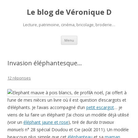
Le blog de Véronique D
Lecture, patrimoine, cinéma, bricolage, broderie…
Aller
Menu
au
contenu
Invasion éléphantesque…
12 réponses
A noël, j’ai offert à
l’une de mes nièces un livre où il est question d’escargots et
d’éléphants. Je l’avais accompagné d’un
petit escargot
… je
viens de lui faire un éléphant! J’ai choisi un modèle déjà utilisé
(voir un
éléphant jaune et rose
), tiré de
Burda travaux
manuels
n° 28 spécial Doudou et Cie (août 2011). Un modèle
beaucoup plus simple que cet
éléphanteau
et sa
maman