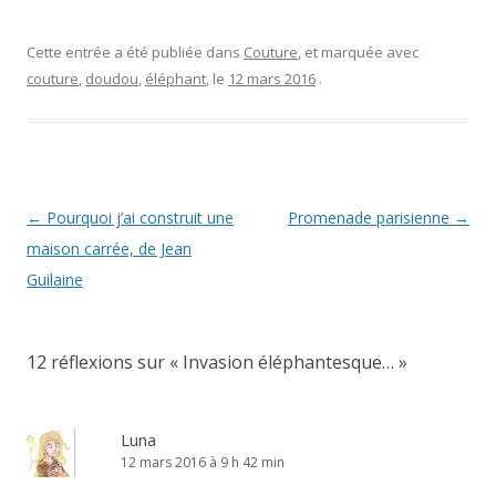
Cette entrée a été publiée dans
Couture
, et marquée avec
couture
,
doudou
,
éléphant
, le
12 mars 2016
.
Navigation
←
Pourquoi j’ai construit une
Promenade parisienne
→
des
maison carrée, de Jean
articles
Guilaine
12 réflexions sur «
Invasion éléphantesque…
»
Luna
12 mars 2016 à 9 h 42 min