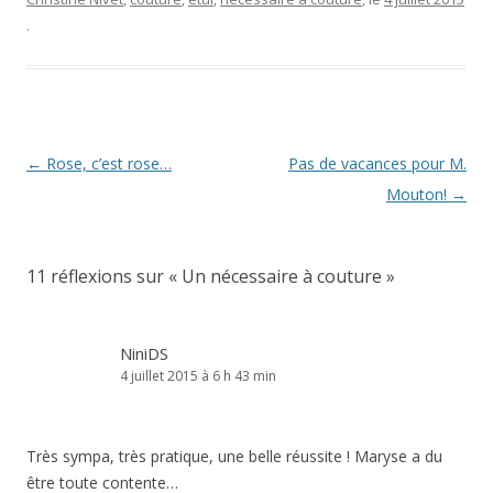
.
Navigation
←
Rose, c’est rose…
Pas de vacances pour M.
des
Mouton!
→
articles
11 réflexions sur «
Un nécessaire à couture
»
NiniDS
4 juillet 2015 à 6 h 43 min
Très sympa, très pratique, une belle réussite ! Maryse a du
être toute contente…