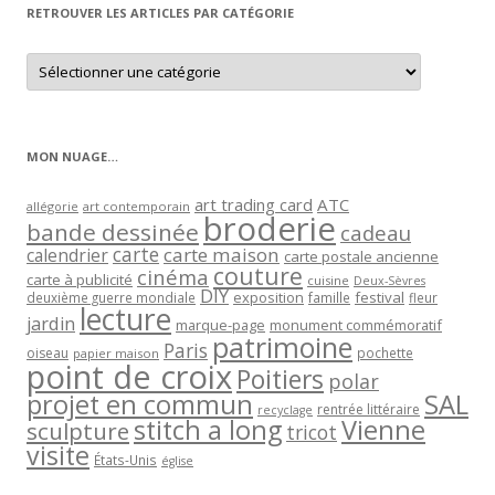
RETROUVER LES ARTICLES PAR CATÉGORIE
Retrouver
les
articles
par
catégorie
MON NUAGE…
art trading card
ATC
allégorie
art contemporain
broderie
bande dessinée
cadeau
carte
carte maison
calendrier
carte postale ancienne
couture
cinéma
carte à publicité
cuisine
Deux-Sèvres
DIY
exposition
festival
famille
deuxième guerre mondiale
fleur
lecture
jardin
marque-page
monument commémoratif
patrimoine
Paris
oiseau
papier maison
pochette
point de croix
Poitiers
polar
projet en commun
SAL
rentrée littéraire
recyclage
stitch a long
Vienne
sculpture
tricot
visite
États-Unis
église