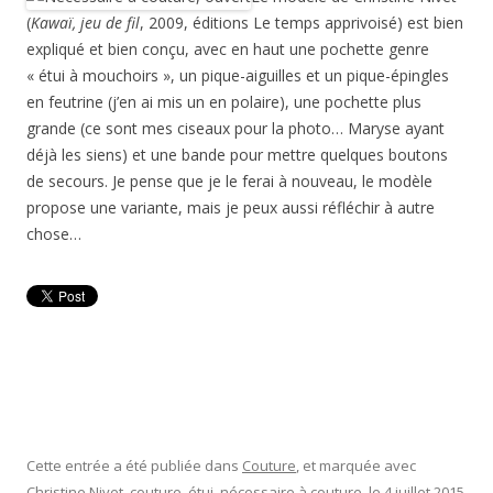
(
Kawaï, jeu de fil
, 2009, éditions Le temps apprivoisé) est bien
expliqué et bien conçu, avec en haut une pochette genre
« étui à mouchoirs », un pique-aiguilles et un pique-épingles
en feutrine (j’en ai mis un en polaire), une pochette plus
grande (ce sont mes ciseaux pour la photo… Maryse ayant
déjà les siens) et une bande pour mettre quelques boutons
de secours. Je pense que je le ferai à nouveau, le modèle
propose une variante, mais je peux aussi réfléchir à autre
chose…
Cette entrée a été publiée dans
Couture
, et marquée avec
Christine Nivet
,
couture
,
étui
,
nécessaire à couture
, le
4 juillet 2015