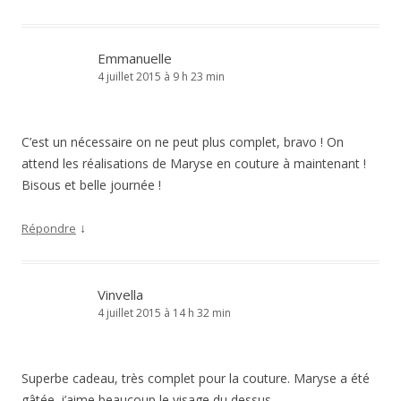
Emmanuelle
4 juillet 2015 à 9 h 23 min
C’est un nécessaire on ne peut plus complet, bravo ! On
attend les réalisations de Maryse en couture à maintenant !
Bisous et belle journée !
↓
Répondre
Vinvella
4 juillet 2015 à 14 h 32 min
Superbe cadeau, très complet pour la couture. Maryse a été
gâtée. j’aime beaucoup le visage du dessus,