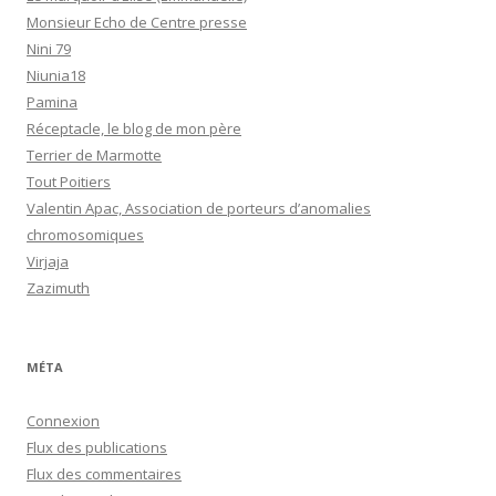
Monsieur Echo de Centre presse
Nini 79
Niunia18
Pamina
Réceptacle, le blog de mon père
Terrier de Marmotte
Tout Poitiers
Valentin Apac, Association de porteurs d’anomalies
chromosomiques
Virjaja
Zazimuth
MÉTA
Connexion
Flux des publications
Flux des commentaires