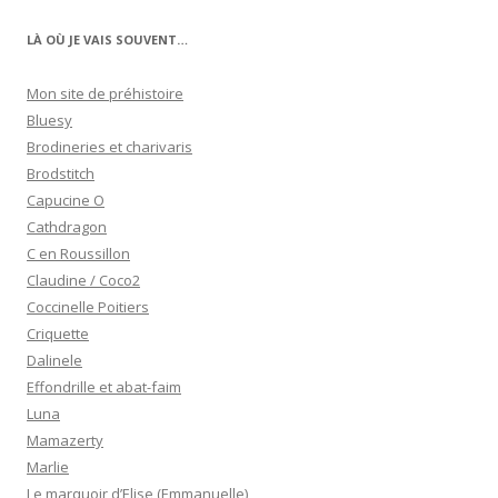
LÀ OÙ JE VAIS SOUVENT…
Mon site de préhistoire
Bluesy
Brodineries et charivaris
Brodstitch
Capucine O
Cathdragon
C en Roussillon
Claudine / Coco2
Coccinelle Poitiers
Criquette
Dalinele
Effondrille et abat-faim
Luna
Mamazerty
Marlie
Le marquoir d’Elise (Emmanuelle)