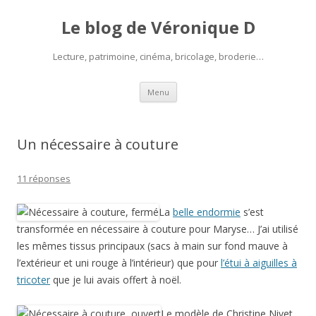
Le blog de Véronique D
Lecture, patrimoine, cinéma, bricolage, broderie…
Aller
Menu
au
contenu
Un nécessaire à couture
11 réponses
La
belle endormie
s’est
transformée en nécessaire à couture pour Maryse… J’ai utilisé
les mêmes tissus principaux (sacs à main sur fond mauve à
l’extérieur et uni rouge à l’intérieur) que pour
l’étui à aiguilles à
tricoter
que je lui avais offert à noël.
Le modèle de Christine Nivet