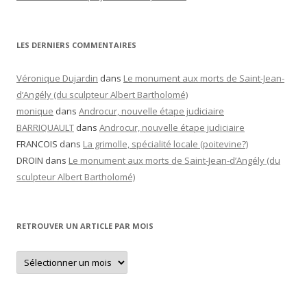
LES DERNIERS COMMENTAIRES
Véronique Dujardin
dans
Le monument aux morts de Saint-Jean-
d’Angély (du sculpteur Albert Bartholomé)
monique
dans
Androcur, nouvelle étape judiciaire
BARRIQUAULT
dans
Androcur, nouvelle étape judiciaire
FRANCOIS
dans
La grimolle, spécialité locale (poitevine?)
DROIN
dans
Le monument aux morts de Saint-Jean-d’Angély (du
sculpteur Albert Bartholomé)
RETROUVER UN ARTICLE PAR MOIS
Retrouver
un
article
par
mois