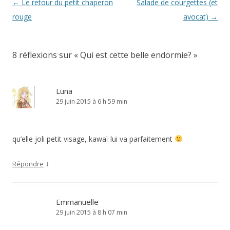
Navigation
←
Le retour du petit chaperon
Salade de courgettes (et
des
rouge
avocat)
→
articles
8 réflexions sur «
Qui est cette belle endormie?
»
Luna
29 juin 2015 à 6 h 59 min
qu’elle joli petit visage, kawaï lui va parfaitement
↓
Répondre
Emmanuelle
29 juin 2015 à 8 h 07 min