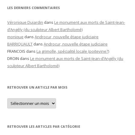
LES DERNIERS COMMENTAIRES
Véronique Dujardin
dans
Le monument aux morts de Saint-Jean-
d’Angély (du sculpteur Albert Bartholomé)
monique
dans
Androcur, nouvelle étape judiciaire
BARRIQUAULT
dans
Androcur, nouvelle étape judiciaire
FRANCOIS
dans
La grimolle, spécialité locale (poitevine?)
DROIN
dans
Le monument aux morts de Saint-Jean-d’Angély (du
sculpteur Albert Bartholomé)
RETROUVER UN ARTICLE PAR MOIS
Retrouver
un
article
par
mois
RETROUVER LES ARTICLES PAR CATÉGORIE