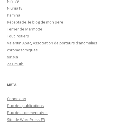
Nini 79
Niunia18
Pamina
Réceptacle, le blog de mon père
Terrier de Marmotte
Tout Poitiers
Valentin Apac, Association de porteurs d’anomalies
chromosomiques
Virjaja
Zazimuth
MÉTA
Connexion
Flux des publications
Flux des commentaires
Site de WordPress-FR