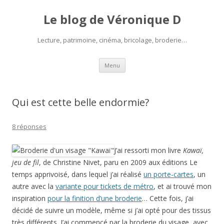
Le blog de Véronique D
Lecture, patrimoine, cinéma, bricolage, broderie…
Aller
Menu
au
contenu
Qui est cette belle endormie?
8 réponses
J’ai ressorti mon livre
Kawaï,
jeu de fil
, de Christine Nivet, paru en 2009 aux éditions Le
temps apprivoisé, dans lequel j’ai réalisé
un porte-cartes
, un
autre avec la
variante pour tickets de métro
, et ai trouvé mon
inspiration
pour la finition d’une broderie
… Cette fois, j’ai
décidé de suivre un modèle, même si j’ai opté pour des tissus
très différents. J’ai commencé par la broderie du visage, avec