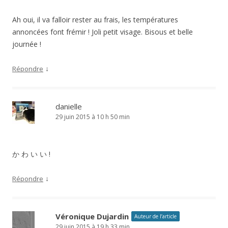
Ah oui, il va falloir rester au frais, les températures
annoncées font frémir ! Joli petit visage. Bisous et belle
journée !
↓
Répondre
danielle
29 juin 2015 à 10 h 50 min
か わ い い !
↓
Répondre
Véronique Dujardin
Auteur de l’article
29 juin 2015 à 19 h 33 min