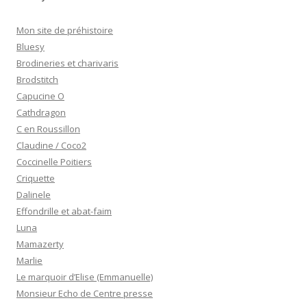
Mon site de préhistoire
Bluesy
Brodineries et charivaris
Brodstitch
Capucine O
Cathdragon
C en Roussillon
Claudine / Coco2
Coccinelle Poitiers
Criquette
Dalinele
Effondrille et abat-faim
Luna
Mamazerty
Marlie
Le marquoir d’Elise (Emmanuelle)
Monsieur Echo de Centre presse