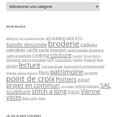
Retrouver
les
articles
par
catégorie
MON NUAGE…
art trading card
ATC
allégorie
art contemporain
broderie
bande dessinée
cadeau
carte
carte maison
calendrier
carte postale ancienne
couture
cinéma
carte à publicité
cuisine
Deux-Sèvres
DIY
exposition
festival
famille
deuxième guerre mondiale
fleur
lecture
jardin
marque-page
monument commémoratif
patrimoine
Paris
oiseau
papier maison
pochette
point de croix
Poitiers
polar
projet en commun
SAL
rentrée littéraire
recyclage
stitch a long
Vienne
sculpture
tricot
visite
États-Unis
église
LÀ OÙ JE VAIS SOUVENT…