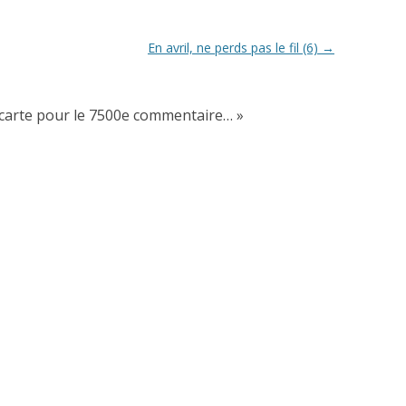
En avril, ne perds pas le fil (6)
→
-carte pour le 7500e commentaire…
»