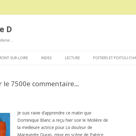
e D
roderie…
Aller
au
ONT-SUR-LOIRE
INDEX
LECTURE
POITIERS ET POITOU-CH
contenu
ur le 7500e commentaire…
Je suis ravie d’apprendre ce matin que
Dominique Blanc a reçu hier soir le Molière de
la meilleure actrice pour
La douleur
de
Marguerite Duras, mise en scène de Patrice