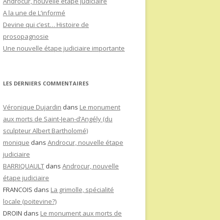
Androcur, nouvelle étape judiciaire
A la une de L’informé
Devine qui c’est… Histoire de
prosopagnosie
Une nouvelle étape judiciaire importante
LES DERNIERS COMMENTAIRES
Véronique Dujardin
dans
Le monument
aux morts de Saint-Jean-d’Angély (du
sculpteur Albert Bartholomé)
monique
dans
Androcur, nouvelle étape
judiciaire
BARRIQUAULT
dans
Androcur, nouvelle
étape judiciaire
FRANCOIS
dans
La grimolle, spécialité
locale (poitevine?)
DROIN
dans
Le monument aux morts de