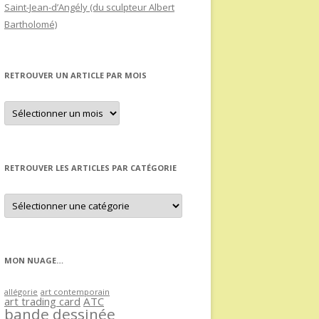
Saint-Jean-d’Angély (du sculpteur Albert
Bartholomé)
RETROUVER UN ARTICLE PAR MOIS
Retrouver
un
article
par
mois
RETROUVER LES ARTICLES PAR CATÉGORIE
Retrouver
les
articles
par
catégorie
MON NUAGE…
allégorie
art contemporain
art trading card
ATC
bande dessinée