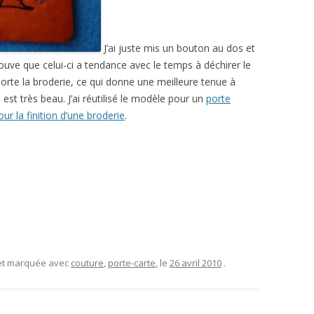
J’ai juste mis un bouton au dos et
trouve que celui-ci a tendance avec le temps à déchirer le
i porte la broderie, ce qui donne une meilleure tenue à
e est très beau. J’ai réutilisé le modèle pour un
porte
our la finition d’une broderie
.
 et marquée avec
couture
,
porte-carte
, le
26 avril 2010
.