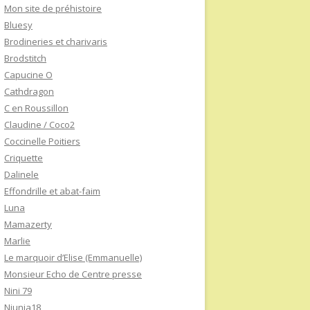
Mon site de préhistoire
Bluesy
Brodineries et charivaris
Brodstitch
Capucine O
Cathdragon
C en Roussillon
Claudine / Coco2
Coccinelle Poitiers
Criquette
Dalinele
Effondrille et abat-faim
Luna
Mamazerty
Marlie
Le marquoir d’Elise (Emmanuelle)
Monsieur Echo de Centre presse
Nini 79
Niunia18