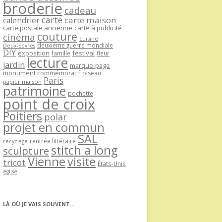
broderie
cadeau
carte
carte maison
calendrier
carte postale ancienne
carte à publicité
couture
cinéma
cuisine
deuxième guerre mondiale
Deux-Sèvres
DIY
exposition
festival
famille
fleur
lecture
jardin
marque-page
monument commémoratif
oiseau
Paris
papier maison
patrimoine
pochette
point de croix
Poitiers
polar
projet en commun
SAL
rentrée littéraire
recyclage
stitch a long
sculpture
Vienne
visite
tricot
États-Unis
église
LÀ OÙ JE VAIS SOUVENT…