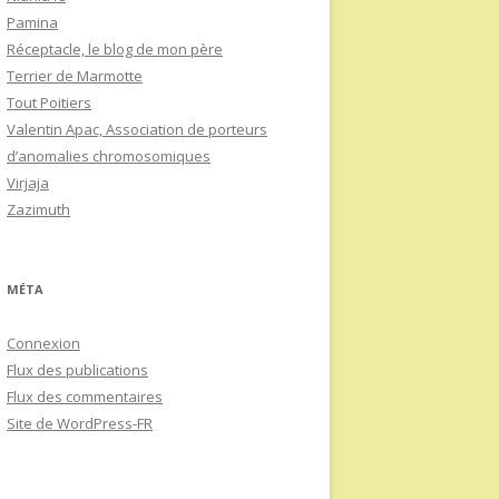
Pamina
Réceptacle, le blog de mon père
Terrier de Marmotte
Tout Poitiers
Valentin Apac, Association de porteurs
d’anomalies chromosomiques
Virjaja
Zazimuth
MÉTA
Connexion
Flux des publications
Flux des commentaires
Site de WordPress-FR