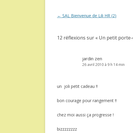
Navigation
←
SAL Bienvenue de Lili HR (2)
des
articles
12 réflexions sur «
Un petit porte
jardin zen
26 avril 2010 à 9 h 14 min
un joli petit cadeau !!
bon courage pour rangement !!
chez moi aussi ça progresse !
bizzzzzzzz