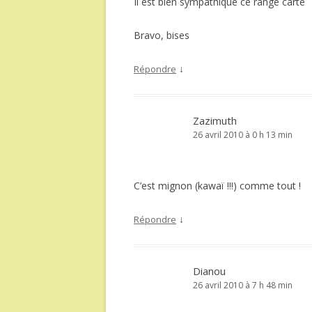
Il est bien sympathique ce range carte
Bravo, bises
↓
Répondre
Zazimuth
26 avril 2010 à 0 h 13 min
C’est mignon (kawaï !!!) comme tout !
↓
Répondre
Dianou
26 avril 2010 à 7 h 48 min