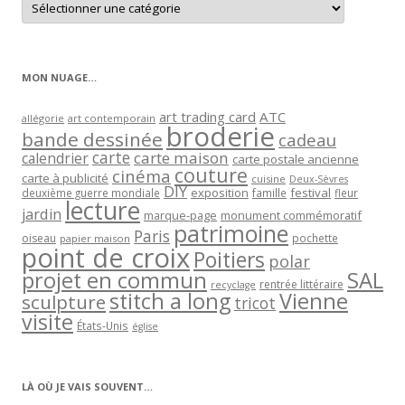
les
articles
par
catégorie
MON NUAGE…
art trading card
ATC
allégorie
art contemporain
broderie
bande dessinée
cadeau
carte
carte maison
calendrier
carte postale ancienne
couture
cinéma
carte à publicité
cuisine
Deux-Sèvres
DIY
exposition
festival
famille
deuxième guerre mondiale
fleur
lecture
jardin
marque-page
monument commémoratif
patrimoine
Paris
oiseau
papier maison
pochette
point de croix
Poitiers
polar
projet en commun
SAL
rentrée littéraire
recyclage
stitch a long
Vienne
sculpture
tricot
visite
États-Unis
église
LÀ OÙ JE VAIS SOUVENT…