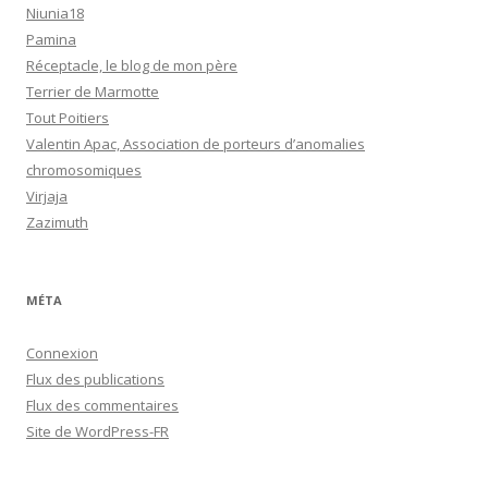
Niunia18
Pamina
Réceptacle, le blog de mon père
Terrier de Marmotte
Tout Poitiers
Valentin Apac, Association de porteurs d’anomalies
chromosomiques
Virjaja
Zazimuth
MÉTA
Connexion
Flux des publications
Flux des commentaires
Site de WordPress-FR