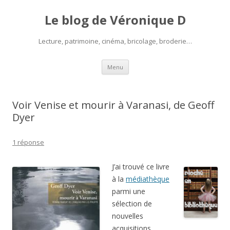
Le blog de Véronique D
Lecture, patrimoine, cinéma, bricolage, broderie…
Aller
Menu
au
contenu
Voir Venise et mourir à Varanasi, de Geoff
Dyer
1 réponse
J’ai trouvé ce livre
à la
médiathèque
parmi une
sélection de
nouvelles
acquisitions.