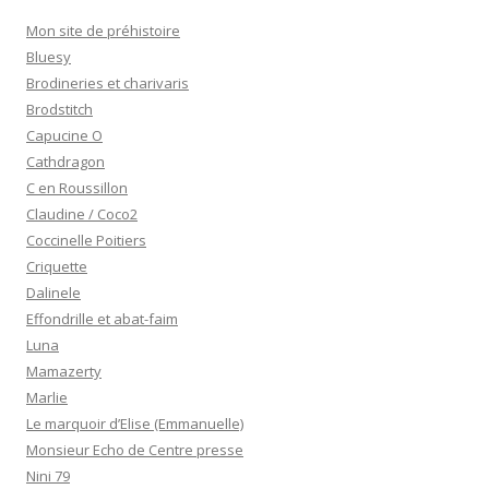
Mon site de préhistoire
Bluesy
Brodineries et charivaris
Brodstitch
Capucine O
Cathdragon
C en Roussillon
Claudine / Coco2
Coccinelle Poitiers
Criquette
Dalinele
Effondrille et abat-faim
Luna
Mamazerty
Marlie
Le marquoir d’Elise (Emmanuelle)
Monsieur Echo de Centre presse
Nini 79