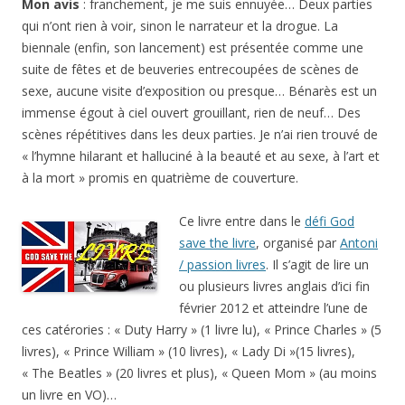
Mon avis
: franchement, je me suis ennuyée… Deux parties
qui n’ont rien à voir, sinon le narrateur et la drogue. La
biennale (enfin, son lancement) est présentée comme une
suite de fêtes et de beuveries entrecoupées de scènes de
sexe, aucune visite d’exposition ou presque… Bénarès est un
immense égout à ciel ouvert grouillant, rien de neuf… Des
scènes répétitives dans les deux parties. Je n’ai rien trouvé de
« l’hymne hilarant et halluciné à la beauté et au sexe, à l’art et
à la mort » promis en quatrième de couverture.
Ce livre entre dans le
défi God
save the livre
, organisé par
Antoni
/ passion livres
. Il s’agit de lire un
ou plusieurs livres anglais d’ici fin
février 2012 et atteindre l’une de
ces catérories : « Duty Harry » (1 livre lu), « Prince Charles » (5
livres), « Prince William » (10 livres), « Lady Di »(15 livres),
« The Beatles » (20 livres et plus), « Queen Mom » (au moins
un livre en VO)…