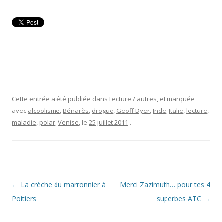
Cette entrée a été publiée dans
Lecture / autres
, et marquée
avec
alcoolisme
,
Bénarès
,
drogue
,
Geoff Dyer
,
Inde
,
Italie
,
lecture
,
maladie
,
polar
,
Venise
, le
25 juillet 2011
.
Navigation
←
La crèche du marronnier à
Merci Zazimuth… pour tes 4
des
Poitiers
superbes ATC
→
articles