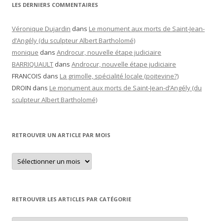
LES DERNIERS COMMENTAIRES
Véronique Dujardin
dans
Le monument aux morts de Saint-Jean-
d’Angély (du sculpteur Albert Bartholomé)
monique
dans
Androcur, nouvelle étape judiciaire
BARRIQUAULT
dans
Androcur, nouvelle étape judiciaire
FRANCOIS
dans
La grimolle, spécialité locale (poitevine?)
DROIN
dans
Le monument aux morts de Saint-Jean-d’Angély (du
sculpteur Albert Bartholomé)
RETROUVER UN ARTICLE PAR MOIS
Retrouver
un
article
par
mois
RETROUVER LES ARTICLES PAR CATÉGORIE
Retrouver