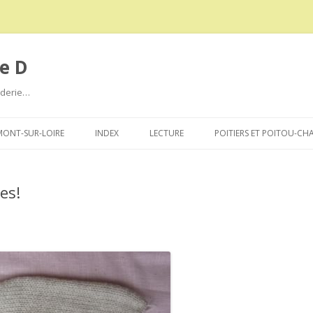
e D
roderie…
Aller
au
ONT-SUR-LOIRE
INDEX
LECTURE
POITIERS ET POITOU-CH
contenu
es!