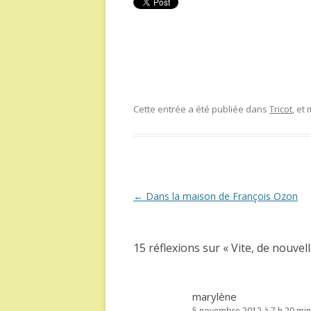
Cette entrée a été publiée dans
Tricot
, et
Navigation
←
Dans la maison de François Ozon
des
articles
15 réflexions sur «
Vite, de nouvel
marylène
5 novembre 2012 à 7 h 20 min