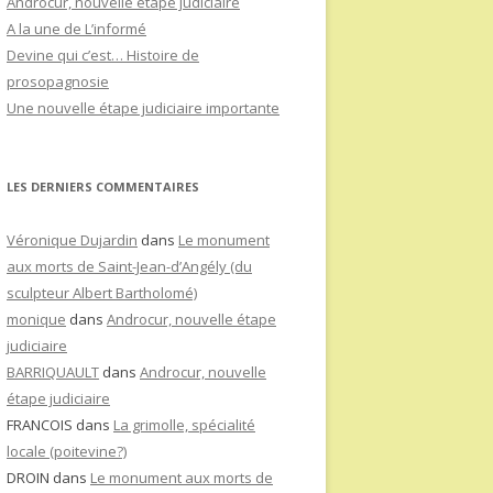
Androcur, nouvelle étape judiciaire
A la une de L’informé
Devine qui c’est… Histoire de
prosopagnosie
Une nouvelle étape judiciaire importante
LES DERNIERS COMMENTAIRES
Véronique Dujardin
dans
Le monument
aux morts de Saint-Jean-d’Angély (du
sculpteur Albert Bartholomé)
monique
dans
Androcur, nouvelle étape
judiciaire
BARRIQUAULT
dans
Androcur, nouvelle
étape judiciaire
FRANCOIS
dans
La grimolle, spécialité
locale (poitevine?)
DROIN
dans
Le monument aux morts de