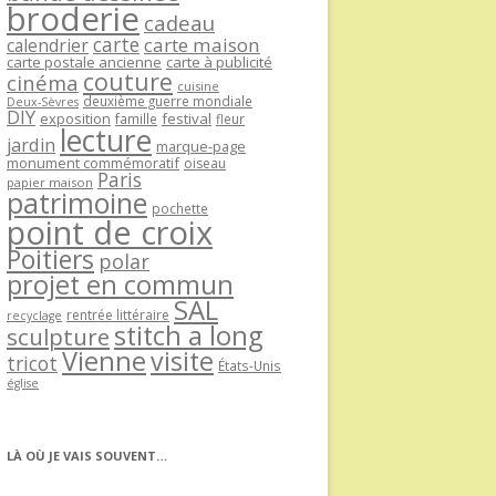
broderie
cadeau
carte
carte maison
calendrier
carte postale ancienne
carte à publicité
couture
cinéma
cuisine
deuxième guerre mondiale
Deux-Sèvres
DIY
exposition
festival
famille
fleur
lecture
jardin
marque-page
monument commémoratif
oiseau
Paris
papier maison
patrimoine
pochette
point de croix
Poitiers
polar
projet en commun
SAL
rentrée littéraire
recyclage
stitch a long
sculpture
Vienne
visite
tricot
États-Unis
église
LÀ OÙ JE VAIS SOUVENT…