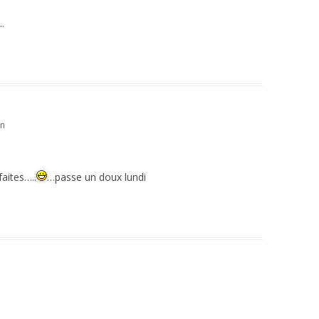
.
in
faites…..
…passe un doux lundi