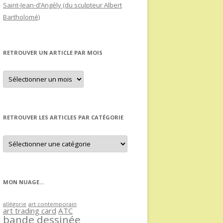
Saint-Jean-d’Angély (du sculpteur Albert
Bartholomé)
RETROUVER UN ARTICLE PAR MOIS
Retrouver
un
article
par
mois
RETROUVER LES ARTICLES PAR CATÉGORIE
Retrouver
les
articles
par
catégorie
MON NUAGE…
allégorie
art contemporain
art trading card
ATC
bande dessinée