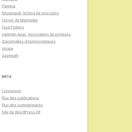
Pamina
Réceptacle, le blog de mon père
Terrier de Marmotte
Tout Poitiers
Valentin Apac, Association de porteurs
d’anomalies chromosomiques
Virjaja
Zazimuth
MÉTA
Connexion
Flux des publications
Flux des commentaires
Site de WordPress-FR