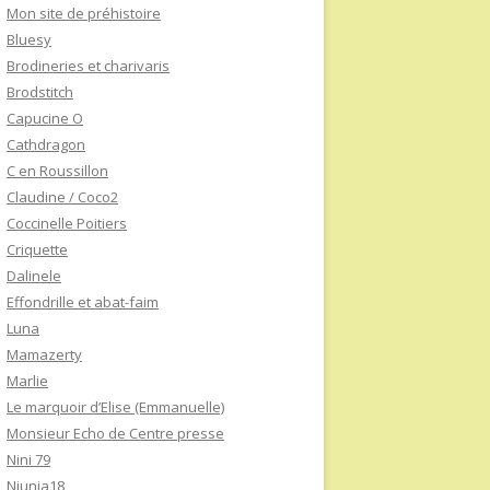
Mon site de préhistoire
Bluesy
Brodineries et charivaris
Brodstitch
Capucine O
Cathdragon
C en Roussillon
Claudine / Coco2
Coccinelle Poitiers
Criquette
Dalinele
Effondrille et abat-faim
Luna
Mamazerty
Marlie
Le marquoir d’Elise (Emmanuelle)
Monsieur Echo de Centre presse
Nini 79
Niunia18