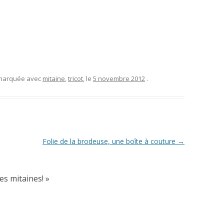
 marquée avec
mitaine
,
tricot
, le
5 novembre 2012
.
Folie de la brodeuse, une boîte à couture
→
les mitaines!
»