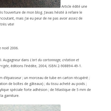
Article édité une
s l’ouverture de mon blog. J’avais hésité à refaire le
utant, mais j’ai eu peur de ne pas avoir assez de
très vite!
e noël 2006.
r D. Augagneur dans
L’art du cartonnage, création et
rrigée
, éditions l’Inédite, 2004, ISBN 2-908894-49-1.
m d’épaisseur ; un morceau de tube en carton récupéré ;
ration de boîtes de gâteaux) ; du tissu acheté au poids ;
nylique spéciale forte adhésion ; de l’élastique de 5 mm de
la garniture.