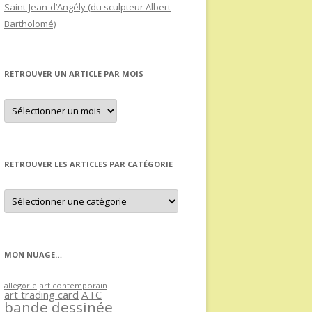
Saint-Jean-d’Angély (du sculpteur Albert
Bartholomé)
RETROUVER UN ARTICLE PAR MOIS
Retrouver
un
article
par
mois
RETROUVER LES ARTICLES PAR CATÉGORIE
Retrouver
les
articles
par
catégorie
MON NUAGE…
allégorie
art contemporain
art trading card
ATC
bande dessinée