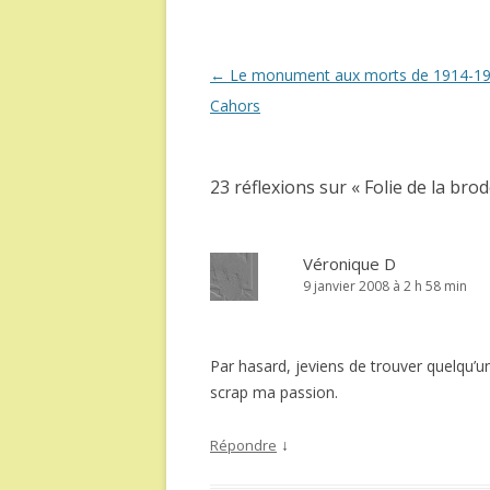
Navigation
←
Le monument aux morts de 1914-19
des
Cahors
articles
23 réflexions sur «
Folie de la bro
Véronique D
9 janvier 2008 à 2 h 58 min
Par hasard, jeviens de trouver quelqu’u
scrap ma passion.
↓
Répondre