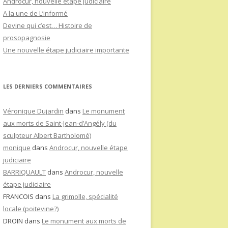
Androcur, nouvelle étape judiciaire
A la une de L’informé
Devine qui c’est… Histoire de
prosopagnosie
Une nouvelle étape judiciaire importante
LES DERNIERS COMMENTAIRES
Véronique Dujardin
dans
Le monument
aux morts de Saint-Jean-d’Angély (du
sculpteur Albert Bartholomé)
monique
dans
Androcur, nouvelle étape
judiciaire
BARRIQUAULT
dans
Androcur, nouvelle
étape judiciaire
FRANCOIS
dans
La grimolle, spécialité
locale (poitevine?)
DROIN
dans
Le monument aux morts de