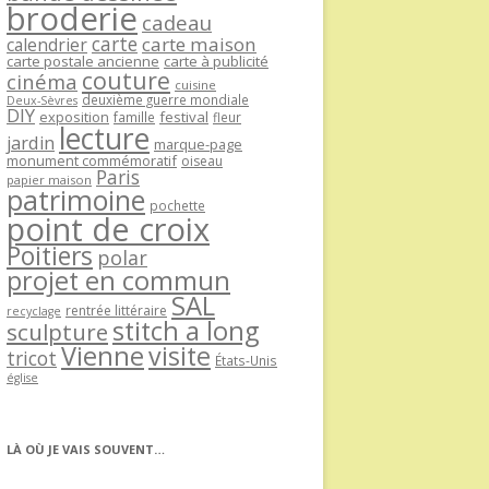
broderie
cadeau
carte
carte maison
calendrier
carte postale ancienne
carte à publicité
couture
cinéma
cuisine
deuxième guerre mondiale
Deux-Sèvres
DIY
exposition
festival
famille
fleur
lecture
jardin
marque-page
monument commémoratif
oiseau
Paris
papier maison
patrimoine
pochette
point de croix
Poitiers
polar
projet en commun
SAL
rentrée littéraire
recyclage
stitch a long
sculpture
Vienne
visite
tricot
États-Unis
église
LÀ OÙ JE VAIS SOUVENT…