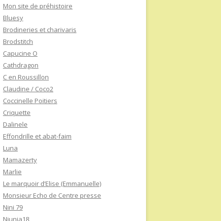
Mon site de préhistoire
Bluesy
Brodineries et charivaris
Brodstitch
Capucine O
Cathdragon
C en Roussillon
Claudine / Coco2
Coccinelle Poitiers
Criquette
Dalinele
Effondrille et abat-faim
Luna
Mamazerty
Marlie
Le marquoir d’Elise (Emmanuelle)
Monsieur Echo de Centre presse
Nini 79
Niunia18