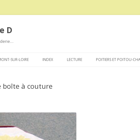
e D
roderie…
Aller
au
ONT-SUR-LOIRE
INDEX
LECTURE
POITIERS ET POITOU-CH
contenu
e boîte à couture