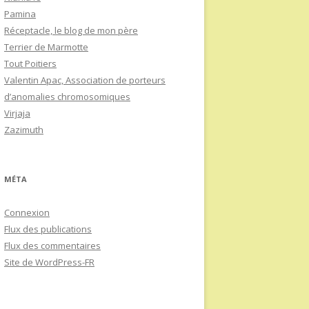
Pamina
Réceptacle, le blog de mon père
Terrier de Marmotte
Tout Poitiers
Valentin Apac, Association de porteurs
d’anomalies chromosomiques
Virjaja
Zazimuth
MÉTA
Connexion
Flux des publications
Flux des commentaires
Site de WordPress-FR