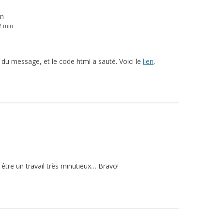
in
2 min
ce du message, et le code html a sauté. Voici le
lien
.
 être un travail très minutieux… Bravo!