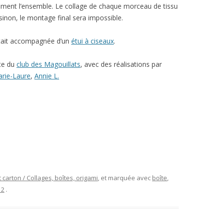
ctement l’ensemble. Le collage de chaque morceau de tissu
, sinon, le montage final sera impossible.
était accompagnée d’un
étui à ciseaux
.
te du
club des Magouillats
, avec des réalisations par
rie-Laure
,
Annie L.
 carton / Collages, boîtes, origami
, et marquée avec
boîte
,
12
.