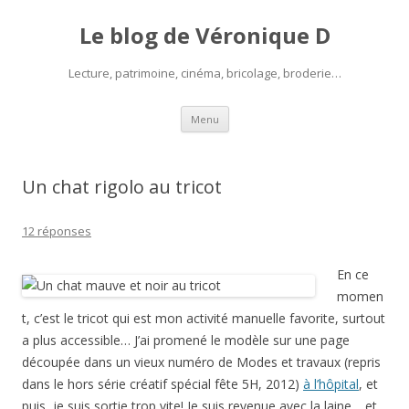
Le blog de Véronique D
Lecture, patrimoine, cinéma, bricolage, broderie…
Aller
Menu
au
contenu
Un chat rigolo au tricot
12 réponses
En ce
momen
t, c’est le tricot qui est mon activité manuelle favorite, surtout
a plus accessible… J’ai promené le modèle sur une page
découpée dans un vieux numéro de Modes et travaux (repris
dans le hors série créatif spécial fête 5H, 2012)
à l’hôpital
, et
puis, je suis sortie trop vite! Je suis revenue avec la laine… et