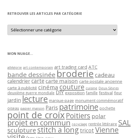
mois
RETROUVER LES ARTICLES PAR CATÉGORIE
Retrouver
les
articles
par
catégorie
MON NUAGE…
art trading card
ATC
allégorie
art contemporain
broderie
bande dessinée
cadeau
carte
carte maison
calendrier
carte postale ancienne
couture
cinéma
carte à publicité
cuisine
Deux-Sèvres
DIY
exposition
festival
famille
deuxième guerre mondiale
fleur
lecture
jardin
marque-page
monument commémoratif
patrimoine
Paris
oiseau
papier maison
pochette
point de croix
Poitiers
polar
projet en commun
SAL
rentrée littéraire
recyclage
stitch a long
Vienne
sculpture
tricot
visite