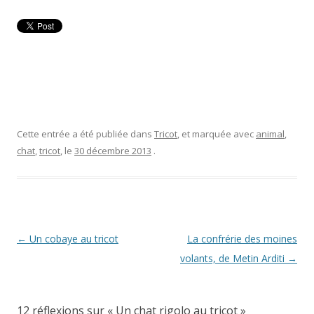
Cette entrée a été publiée dans
Tricot
, et marquée avec
animal
,
chat
,
tricot
, le
30 décembre 2013
.
Navigation
←
Un cobaye au tricot
La confrérie des moines
des
volants, de Metin Arditi
→
articles
12 réflexions sur «
Un chat rigolo au tricot
»