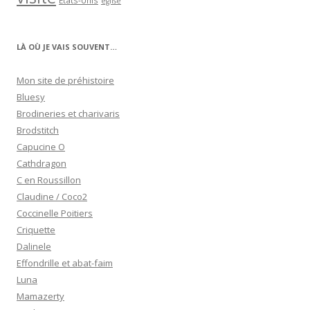
États-Unis
église
LÀ OÙ JE VAIS SOUVENT…
Mon site de préhistoire
Bluesy
Brodineries et charivaris
Brodstitch
Capucine O
Cathdragon
C en Roussillon
Claudine / Coco2
Coccinelle Poitiers
Criquette
Dalinele
Effondrille et abat-faim
Luna
Mamazerty