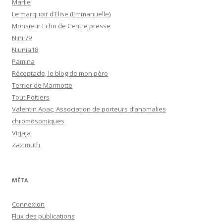
Marlie
Le marquoir d’Elise (Emmanuelle)
Monsieur Echo de Centre presse
Nini 79
Niunia18
Pamina
Réceptacle, le blog de mon père
Terrier de Marmotte
Tout Poitiers
Valentin Apac, Association de porteurs d’anomalies
chromosomiques
Virjaja
Zazimuth
MÉTA
Connexion
Flux des publications