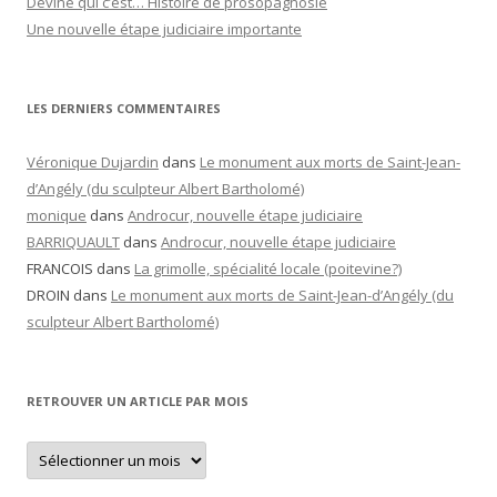
Devine qui c’est… Histoire de prosopagnosie
Une nouvelle étape judiciaire importante
LES DERNIERS COMMENTAIRES
Véronique Dujardin
dans
Le monument aux morts de Saint-Jean-
d’Angély (du sculpteur Albert Bartholomé)
monique
dans
Androcur, nouvelle étape judiciaire
BARRIQUAULT
dans
Androcur, nouvelle étape judiciaire
FRANCOIS
dans
La grimolle, spécialité locale (poitevine?)
DROIN
dans
Le monument aux morts de Saint-Jean-d’Angély (du
sculpteur Albert Bartholomé)
RETROUVER UN ARTICLE PAR MOIS
Retrouver
un
article
par