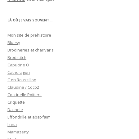
LÀ OÙ JE VAIS SOUVENT…
Mon site de préhistoire
Bluesy
Brodineries et charivaris
Brodstitch
Capucine O
Cathdragon
C en Roussillon
Claudine / Coco2
Coccinelle Poitiers
Criquette
Dalinele
Effondrille et abat-faim
Luna
Mamazerty