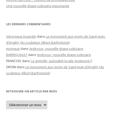
Une nouvelle étape judiciaire importante
LES DERNIERS COMMENTAIRES
Véronique Dujardin
dans
Le monument aux morts de Saint-Jean-
d’Angély (du sculpteur Albert Bartholomé)
monique
dans
Androcur, nouvelle étape judiciaire
BARRIQUAULT
dans
Androcur, nouvelle étape judiciaire
FRANCOIS
dans
La grimolle, spécialité locale (poitevine?)
DROIN
dans
Le monument aux morts de Saint-Jean-d’Angély (du
sculpteur Albert Bartholomé)
RETROUVER UN ARTICLE PAR MOIS
Retrouver
un
article
par