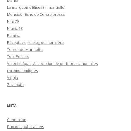
Marlie
Le marquoir d’Elise (Emmanuelle)
Monsieur Echo de Centre presse
Nini 79
Niunia18
Pamina
Réceptacle, le blog de mon père
Terrier de Marmotte
Tout Poitiers
Valentin Apac, Association de porteurs d’anomalies
chromosomiques
Virjaja
Zazimuth
MÉTA
Connexion
Flux des publications