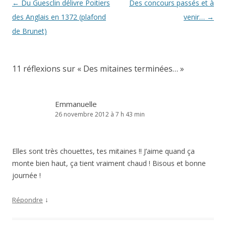
Navigation
←
Du Guesclin délivre Poitiers
Des concours passés et à
des
des Anglais en 1372 (plafond
venir…
→
articles
de Brunet)
11 réflexions sur «
Des mitaines terminées…
»
Emmanuelle
26 novembre 2012 à 7 h 43 min
Elles sont très chouettes, tes mitaines !! J’aime quand ça
monte bien haut, ça tient vraiment chaud ! Bisous et bonne
journée !
↓
Répondre