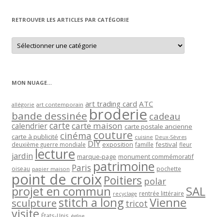
mois
RETROUVER LES ARTICLES PAR CATÉGORIE
Retrouver
les
articles
par
catégorie
MON NUAGE…
art trading card
ATC
allégorie
art contemporain
broderie
bande dessinée
cadeau
carte
carte maison
calendrier
carte postale ancienne
couture
cinéma
carte à publicité
cuisine
Deux-Sèvres
DIY
exposition
festival
famille
deuxième guerre mondiale
fleur
lecture
jardin
marque-page
monument commémoratif
patrimoine
Paris
oiseau
papier maison
pochette
point de croix
Poitiers
polar
projet en commun
SAL
rentrée littéraire
recyclage
stitch a long
Vienne
sculpture
tricot
visite
États-Unis
église