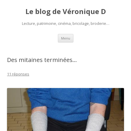
Le blog de Véronique D
Lecture, patrimoine, cinéma, bricolage, broderie…
Aller
Menu
au
contenu
Des mitaines terminées…
11 réponses