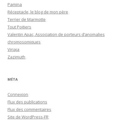
Pamina
Réceptacle, le blog de mon père
Terrier de Marmotte
Tout Poitiers
Valentin Apac, Association de porteurs d’anomalies
chromosomiques
Virjaja
Zazimuth
MÉTA
Connexion
Flux des publications
Flux des commentaires
Site de WordPress-FR