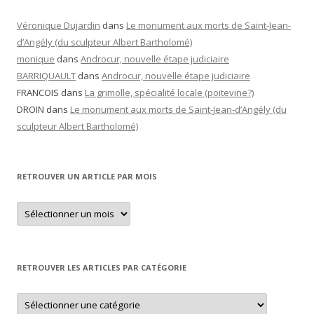
Véronique Dujardin
dans
Le monument aux morts de Saint-Jean-
d’Angély (du sculpteur Albert Bartholomé)
monique
dans
Androcur, nouvelle étape judiciaire
BARRIQUAULT
dans
Androcur, nouvelle étape judiciaire
FRANCOIS
dans
La grimolle, spécialité locale (poitevine?)
DROIN
dans
Le monument aux morts de Saint-Jean-d’Angély (du
sculpteur Albert Bartholomé)
RETROUVER UN ARTICLE PAR MOIS
Retrouver
un
article
par
mois
RETROUVER LES ARTICLES PAR CATÉGORIE
Retrouver
les