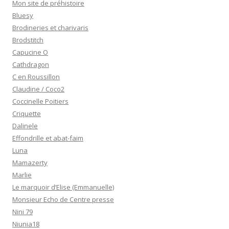
Mon site de préhistoire
Bluesy
Brodineries et charivaris
Brodstitch
Capucine O
Cathdragon
C en Roussillon
Claudine / Coco2
Coccinelle Poitiers
Criquette
Dalinele
Effondrille et abat-faim
Luna
Mamazerty
Marlie
Le marquoir d’Elise (Emmanuelle)
Monsieur Echo de Centre presse
Nini 79
Niunia18