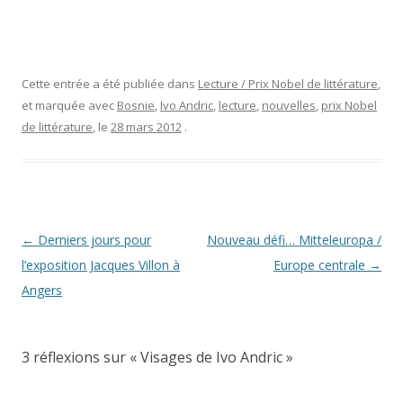
Cette entrée a été publiée dans
Lecture / Prix Nobel de littérature
,
et marquée avec
Bosnie
,
Ivo Andric
,
lecture
,
nouvelles
,
prix Nobel
de littérature
, le
28 mars 2012
.
Navigation
←
Derniers jours pour
Nouveau défi… Mitteleuropa /
des
l’exposition Jacques Villon à
Europe centrale
→
articles
Angers
3 réflexions sur «
Visages de Ivo Andric
»