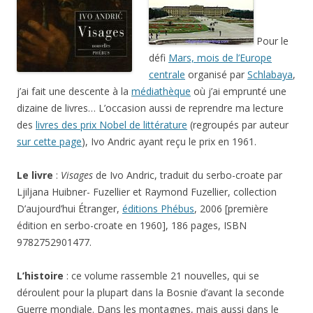
Pour le
défi
Mars, mois de l’Europe
centrale
organisé par
Schlabaya
,
j’ai fait une descente à la
médiathèque
où j’ai emprunté une
dizaine de livres… L’occasion aussi de reprendre ma lecture
des
livres des prix Nobel de littérature
(regroupés par auteur
sur cette page
), Ivo Andric ayant reçu le prix en 1961.
Le livre
:
Visages
de Ivo Andric, traduit du serbo-croate par
Ljiljana Huibner- Fuzellier et Raymond Fuzellier, collection
D’aujourd’hui Étranger,
éditions Phébus
, 2006 [première
édition en serbo-croate en 1960], 186 pages, ISBN
9782752901477.
L’histoire
: ce volume rassemble 21 nouvelles, qui se
déroulent pour la plupart dans la Bosnie d’avant la seconde
Guerre mondiale. Dans les montagnes, mais aussi dans le