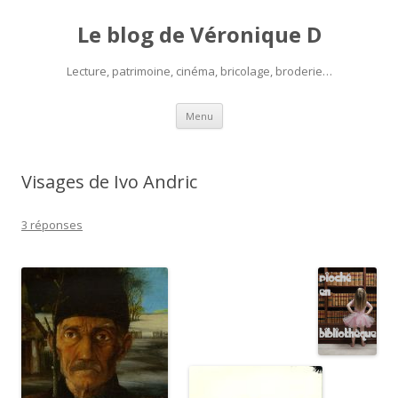
Le blog de Véronique D
Lecture, patrimoine, cinéma, bricolage, broderie…
Aller
Menu
au
contenu
Visages de Ivo Andric
3 réponses