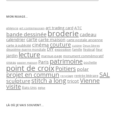
articles
par
catégorie
MON NUAGE…
art trading card
ATC
allégorie
art contemporain
broderie
bande dessinée
cadeau
carte
carte maison
calendrier
carte postale ancienne
couture
cinéma
carte à publicité
cuisine
Deux-Sèvres
DIY
exposition
festival
famille
deuxième guerre mondiale
fleur
lecture
jardin
marque-page
monument commémoratif
patrimoine
Paris
oiseau
papier maison
pochette
point de croix
Poitiers
polar
projet en commun
SAL
rentrée littéraire
recyclage
stitch a long
Vienne
sculpture
tricot
visite
États-Unis
église
LÀ OÙ JE VAIS SOUVENT…