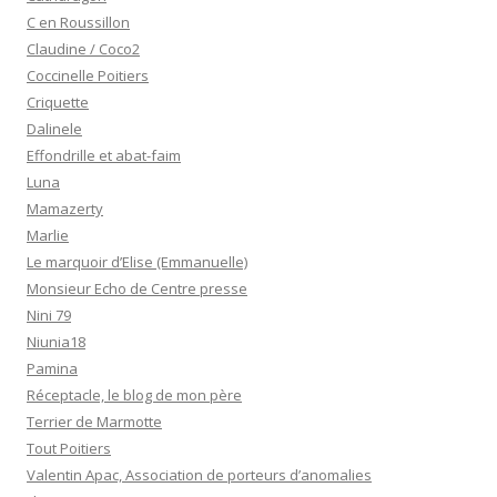
C en Roussillon
Claudine / Coco2
Coccinelle Poitiers
Criquette
Dalinele
Effondrille et abat-faim
Luna
Mamazerty
Marlie
Le marquoir d’Elise (Emmanuelle)
Monsieur Echo de Centre presse
Nini 79
Niunia18
Pamina
Réceptacle, le blog de mon père
Terrier de Marmotte
Tout Poitiers
Valentin Apac, Association de porteurs d’anomalies