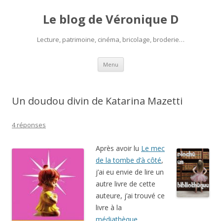
Le blog de Véronique D
Lecture, patrimoine, cinéma, bricolage, broderie…
Aller
Menu
au
contenu
Un doudou divin de Katarina Mazetti
4 réponses
Après avoir lu
Le mec
de la tombe d’à côté
,
j’ai eu envie de lire un
autre livre de cette
auteure, j’ai trouvé ce
livre à la
médiathèque
.