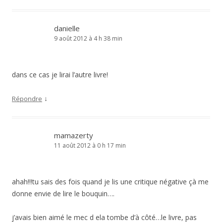
danielle
9 août 2012 à 4 h 38 min
dans ce cas je lirai l’autre livre!
↓
Répondre
mamazerty
11 août 2012 à 0 h 17 min
ahah!!!tu sais des fois quand je lis une critique négative çà me
donne envie de lire le bouquin….
j’avais bien aimé le mec d ela tombe d’à côté…le livre, pas