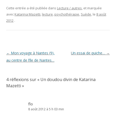
Cette entrée a été publiée dans
Lecture / autres
, et marquée
avec
Katarina Mazetti
,
lecture
,
psychothérapie
,
Suède
, le
8 août
2012
.
Navigation
←
Mon voyage à Nantes (9),
Un essai de quiche…
→
des
au centre de l’île de Nantes…
articles
4 réflexions sur «
Un doudou divin de Katarina
Mazetti
»
flo
8 août 2012 à 5 h 03 min