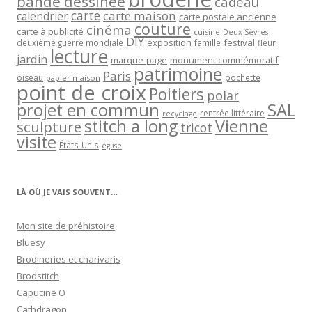
bande dessinée
cadeau
carte
carte maison
calendrier
carte postale ancienne
couture
cinéma
carte à publicité
cuisine
Deux-Sèvres
DIY
exposition
festival
famille
deuxième guerre mondiale
fleur
lecture
jardin
marque-page
monument commémoratif
patrimoine
Paris
oiseau
papier maison
pochette
point de croix
Poitiers
polar
projet en commun
SAL
rentrée littéraire
recyclage
stitch a long
Vienne
sculpture
tricot
visite
États-Unis
église
LÀ OÙ JE VAIS SOUVENT…
Mon site de préhistoire
Bluesy
Brodineries et charivaris
Brodstitch
Capucine O
Cathdragon