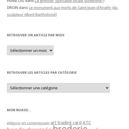
FRANCOIS
dans
La grimolle, spécialité locale (poitevine?)
DROIN
dans
Le monument aux morts de Saint-Jean-d’Angély (du
sculpteur Albert Bartholomé)
RETROUVER UN ARTICLE PAR MOIS
Retrouver
un
article
par
mois
RETROUVER LES ARTICLES PAR CATÉGORIE
Retrouver
les
articles
par
catégorie
MON NUAGE…
art trading card
ATC
allégorie
art contemporain
broderie