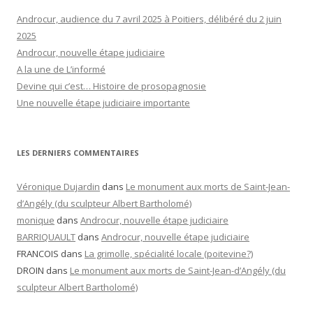
Androcur, audience du 7 avril 2025 à Poitiers, délibéré du 2 juin
2025
Androcur, nouvelle étape judiciaire
A la une de L’informé
Devine qui c’est… Histoire de prosopagnosie
Une nouvelle étape judiciaire importante
LES DERNIERS COMMENTAIRES
Véronique Dujardin
dans
Le monument aux morts de Saint-Jean-
d’Angély (du sculpteur Albert Bartholomé)
monique
dans
Androcur, nouvelle étape judiciaire
BARRIQUAULT
dans
Androcur, nouvelle étape judiciaire
FRANCOIS
dans
La grimolle, spécialité locale (poitevine?)
DROIN
dans
Le monument aux morts de Saint-Jean-d’Angély (du
sculpteur Albert Bartholomé)