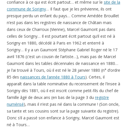
confiance à ce qui est écrit partout… et même sur le
site de la
commune de Sorigny
… Il faut que je les prévienne, ils ont
presque perdu un enfant du pays… Comme Amédée Brouillet
n’est pas dans les registres de naissance de Châtain mais
dans ceux de Charroux (Vienne), Marcel Gaumont pas dans
celles de Sorigny… Il est pourtant écrit partout qu’il est né à
Sorigny en 1880, décédé à Paris en 1962 et enterré à
Sorigny… Il y a un Gaumont Stéphane Gabriel Roger né le 17
avril 1876 (c’est un cousin de l’artiste…), mais pas de Marcel
Gaumont dans les tables décennales de naissance en 1880…
je l’ai trouvé à Tours, où il est né le 28 janvier 1880 (n° d’ordre
85 des
naissances de l’année 1880 à Tours
). Certes, il
apparaît dans la table nominative du recensement de l’Insee à
Sorigny dès 1881, où il est inscrit comme petit-fils du chef de
famille âgé de deux ans (en bas de la page 3 du
registre
numérisé
), mais il n’est pas né dans la commune ! (Son oncle,
sa tante et ses cousins sont sur la page suivante du registre).
Donc s’il a passé son enfance à Sorigny, Marcel Gaumont est
né à Tours…