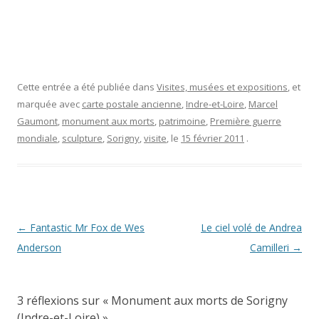
Cette entrée a été publiée dans
Visites, musées et expositions
, et
marquée avec
carte postale ancienne
,
Indre-et-Loire
,
Marcel
Gaumont
,
monument aux morts
,
patrimoine
,
Première guerre
mondiale
,
sculpture
,
Sorigny
,
visite
, le
15 février 2011
.
Navigation
←
Fantastic Mr Fox de Wes
Le ciel volé de Andrea
des
Anderson
Camilleri
→
articles
3 réflexions sur «
Monument aux morts de Sorigny
(Indre-et-Loire)
»