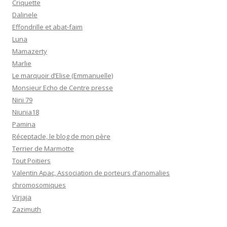
Criquette
Dalinele
Effondrille et abat-faim
Luna
Mamazerty
Marlie
Le marquoir d’Elise (Emmanuelle)
Monsieur Echo de Centre presse
Nini 79
Niunia18
Pamina
Réceptacle, le blog de mon père
Terrier de Marmotte
Tout Poitiers
Valentin Apac, Association de porteurs d’anomalies
chromosomiques
Virjaja
Zazimuth