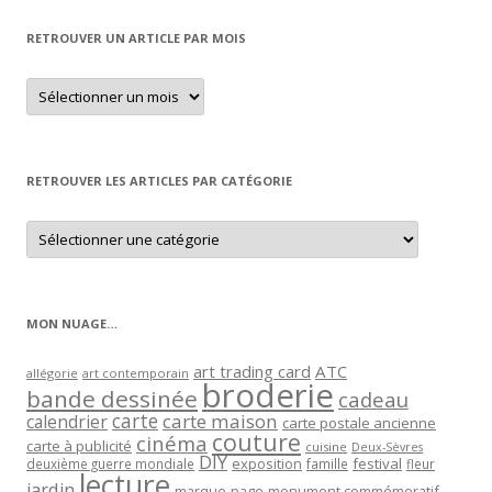
RETROUVER UN ARTICLE PAR MOIS
Retrouver
un
article
par
mois
RETROUVER LES ARTICLES PAR CATÉGORIE
Retrouver
les
articles
par
catégorie
MON NUAGE…
art trading card
ATC
allégorie
art contemporain
broderie
bande dessinée
cadeau
carte
carte maison
calendrier
carte postale ancienne
couture
cinéma
carte à publicité
cuisine
Deux-Sèvres
DIY
exposition
festival
famille
deuxième guerre mondiale
fleur
lecture
jardin
marque-page
monument commémoratif