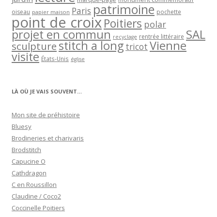
patrimoine
Paris
oiseau
papier maison
pochette
point de croix
Poitiers
polar
projet en commun
SAL
rentrée littéraire
recyclage
stitch a long
Vienne
sculpture
tricot
visite
États-Unis
église
LÀ OÙ JE VAIS SOUVENT…
Mon site de préhistoire
Bluesy
Brodineries et charivaris
Brodstitch
Capucine O
Cathdragon
C en Roussillon
Claudine / Coco2
Coccinelle Poitiers